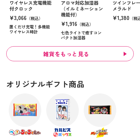
ワイヤレス充電機能
アロマ対応加湿器
ツインフレ
付クロック
（イルミネーション
メラルド
機能付）
¥3,066
¥1,380
（税込）
（税
¥1,916
（税込）
置くだけ充電！多機能
ワイヤレス時計
七色ライトで癒すコン
パクト加湿器
雑貨をもっと見る
オリジナルギフト商品