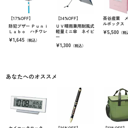
【17%OFF】
【34%OFF】
茶谷産業 
ルボックス
防犯ブザー Ｐｕｎｉ
ＵＶ晴雨兼用耐風式
¥5,500
Ｌａｂｏ ハチワレ
軽量ミニ傘 ネイビ
（税
ー
¥1,645
（税込）
¥1,300
（税込）
あなたへのオススメ
セイコークロック
【26%OFF】
【33%OFF】