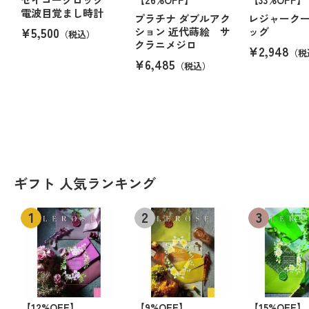
電波目覚まし時計
プラチナ ダブルアク
レジャーク
¥5,500
ション 近代蒔絵 サ
ッグ
（税込）
クラニメジロ
¥2,948
（税
¥6,485
（税込）
ギフト 人気ランキング
【12%OFF】
【9%OFF】
【15%OFF】