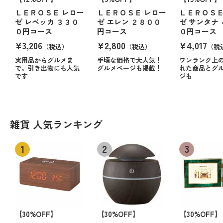
ＬＥＲＯＳＥ レロー
ＬＥＲＯＳＥ レロー
ＬＥＲＯＳＥ
ゼ レベッカ ３３０
ゼ エレン ２８００
ゼ サンタナ
０円コース
円コース
０円コース
¥3,206
¥2,800
¥4,017
（税込）
（税込）
（税
実用品からグルメま
手頃な価格で大人気！
ワンランク上
で。引き出物にも人気
グルメページも掲載！
れた商品とグ
です
ジも
雑貨 人気ランキング
【30%OFF】
【30%OFF】
【30%OFF】