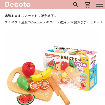
search
shopping_cart
木製おままごとセット
- 販売終了 -
プチギフト通販のDecoto
ギフト
雑貨
木製おままごとセット