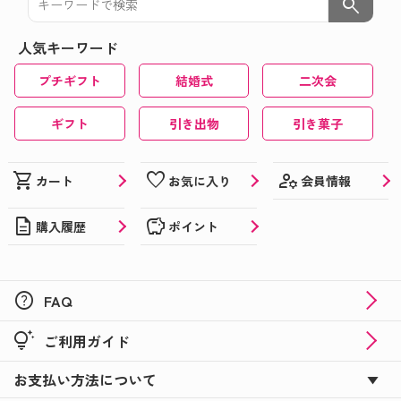
search
人気キーワード
プチギフト
結婚式
二次会
ギフト
引き出物
引き菓子
manage_accounts
shopping_cart
favorite
会員情報
カート
お気に入り
description
savings
購入履歴
ポイント
help
FAQ
tips_and_updates
ご利用ガイド
お支払い方法について