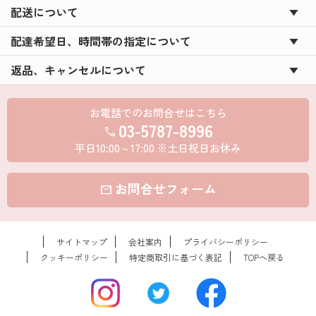
配送について
配達希望日、時間帯の指定について
返品、キャンセルについて
お電話でのお問合せはこちら
03-5787-8996
call
平日10:00～17:00 ※土日祝日お休み
お問合せフォーム
mail
サイトマップ
会社案内
プライバシーポリシー
クッキーポリシー
特定商取引に基づく表記
TOPへ戻る