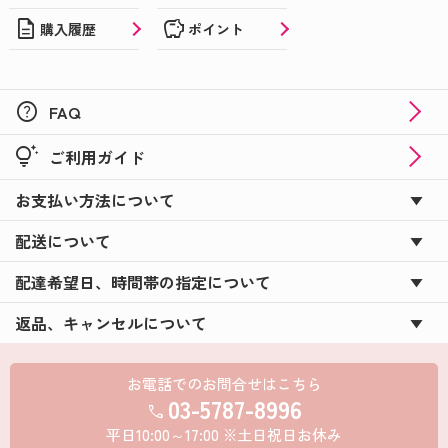
description
savings
購入履歴
ポイント
help
FAQ
tips_and_updates
ご利用ガイド
お支払い方法について
配送について
配達希望日、時間帯の指定について
返品、キャンセルについて
お電話でのお問合せはこちら
03-5787-8996
call
平日10:00～17:00 ※土日祝日お休み