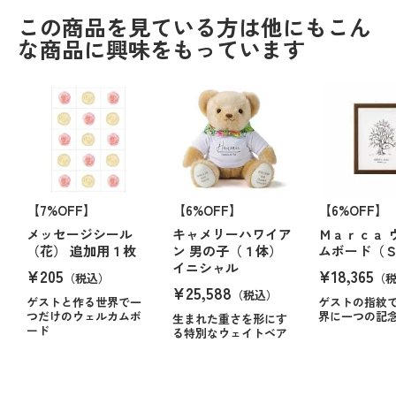
この商品を見ている方は他にもこん
な商品に興味をもっています
【7%OFF】
【6%OFF】
【6%OFF】
メッセージシール
キャメリーハワイア
Ｍａｒｃａ 
（花） 追加用１枚
ン 男の子（１体）
ムボード（
イニシャル
¥205
¥18,365
（税込）
（
¥25,588
（税込）
ゲストと作る世界で一
ゲストの指紋
つだけのウェルカムボ
界に一つの記
生まれた重さを形にす
ード
る特別なウェイトベア