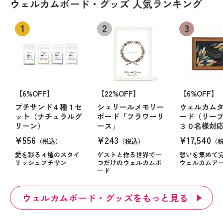
ウェルカムボード・グッズ 人気ランキング
【6%OFF】
【22%OFF】
【6%OFF】
プチサンド４種１セ
シェリールメモリー
ウェルカム
ット（ナチュラルグ
ボード「フラワーリ
ード（リーブ
リーン）
ース」
３０名様対
¥556
¥243
¥17,540
（税込）
（税込）
（
愛を彩る４種のスタイ
ゲストと作る世界で一
想いを集めて
リッシュプチサン
つだけのウェルカムボ
ウェルカムア
ード
ウェルカムボード・グッズをもっと見る