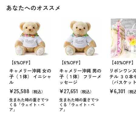
あなたへのオススメ
【6%OFF】
【6%OFF】
【40%OFF】
キャメリー沖縄 女の
キャメリー沖縄 男の
リボンワン
子（１体） イニシャ
子（１体） フリーメ
テル ３０本
ル
ッセージ
（バスケッ
¥25,588
¥27,651
¥6,301
（税込）
（税込）
（税
生まれた時の重さでつ
生まれた時の重さでつ
くる「ウェイト・ベ
くる「ウェイト・ベ
ア」
ア」