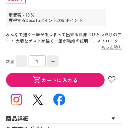
消費税：10 %
獲得するDecotoポイント:225 ポイント
みんなで描く一筆があつまって出来る世界にひとつだけのア
ート 大切なゲストが描く一筆が結婚の証明に。ストローク
で世界にひとつだけの特別な証明ボードを作って素敵な瞬間
もっと読む
をいつまでも残していたい。鮮やかなカラーがその日の高揚
を思い出させてくれる。
-
+
数量
favorite
shopping_cart
カートに入れる
商品詳細