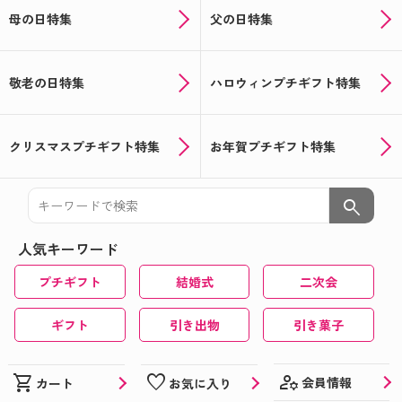
母の日特集
父の日特集
敬老の日特集
ハロウィンプチギフト特集
クリスマスプチギフト特集
お年賀プチギフト特集
search
人気キーワード
プチギフト
結婚式
二次会
ギフト
引き出物
引き菓子
manage_accounts
shopping_cart
favorite
会員情報
カート
お気に入り