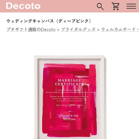
search
shopping_cart
ウェディングキャンバス（ディープピンク）
プチギフト通販のDecoto
ブライダルグッズ
ウェルカムボード