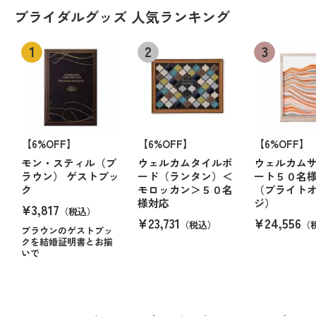
ブライダルグッズ 人気ランキング
【6%OFF】
【6%OFF】
【6%OFF】
モン・スティル（ブ
ウェルカムタイルボ
ウェルカム
ラウン） ゲストブッ
ード（ランタン）＜
ート５０名
ク
モロッカン＞５０名
（ブライト
様対応
ジ）
¥3,817
（税込）
¥23,731
¥24,556
（税込）
（
ブラウンのゲストブッ
クを結婚証明書とお揃
いで