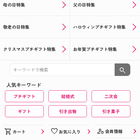
母の日特集
父の日特集
敬老の日特集
ハロウィンプチギフト特集
クリスマスプチギフト特集
お年賀プチギフト特集
search
人気キーワード
プチギフト
結婚式
二次会
ギフト
引き出物
引き菓子
manage_accounts
shopping_cart
favorite
会員情報
カート
お気に入り