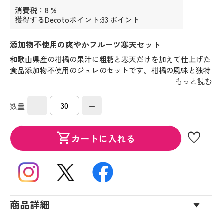
消費税：8 %
獲得するDecotoポイント:33 ポイント
添加物不使用の爽やかフルーツ寒天セット
和歌山県産の柑橘の果汁に粗糖と寒天だけを加えて仕上げた
食品添加物不使用のジュレのセットです。柑橘の風味と独特
のほどける食感で、夏にも食べやすい味わいです。３種の味
もっと読む
の詰め合わせなので、ご家族・ご友人と食べ比べを楽しんで
いただけます。
-
+
数量
favorite
shopping_cart
カートに入れる
商品詳細