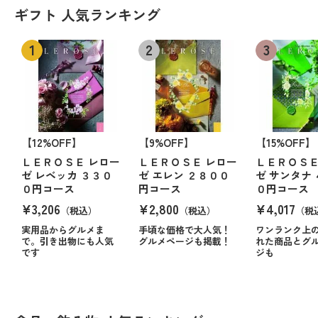
ギフト 人気ランキング
【12%OFF】
【9%OFF】
【15%OFF】
ＬＥＲＯＳＥ レロー
ＬＥＲＯＳＥ レロー
ＬＥＲＯＳＥ
ゼ レベッカ ３３０
ゼ エレン ２８００
ゼ サンタナ
０円コース
円コース
０円コース
¥3,206
¥2,800
¥4,017
（税込）
（税込）
（税
実用品からグルメま
手頃な価格で大人気！
ワンランク上
で。引き出物にも人気
グルメページも掲載！
れた商品とグ
です
ジも