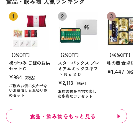
食品・飲み物 人気ランキング
【9%OFF】
【2%OFF】
【46%OFF】
祝づつみ ご飯のお供
スターバックス プレ
味の蔵 食卓
セットＣ
ミアムミックスギフ
¥1,447
（税
ト Ｎｏ２０
¥984
（税込）
¥2,113
（税込）
ご飯のお供に欠かせな
いお茶漬けとお吸い物
お店の味を自宅で楽し
のセット
む多彩なラテセット
食品・飲み物をもっと見る