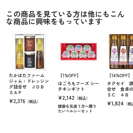
この商品を見ている方は他にもこん
な商品に興味をもっています
たかはたファーム
【1%OFF】
【16%OFF】
ジャム・ドレッシン
はごろもフーズ シー
タクセイ 
グ詰合せ ＪＤＢ
チキンギフト
合せ 食卓
ＳＡＰ
ＳＣ ４Ｂ
¥2,142
（税込）
¥2,376
（税込）
¥1,824
（税
健康を気遣う方へ贈り
たいヘルシーセット