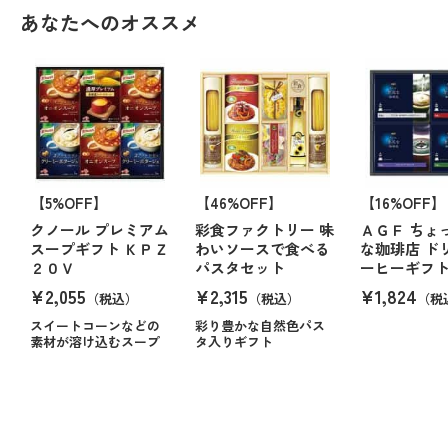
あなたへのオススメ
【5%OFF】
【46%OFF】
【16%OFF】
クノール プレミアム
彩食ファクトリー 味
ＡＧＦ ちょ
スープギフト ＫＰＺ
わいソースで食べる
な珈琲店 ド
２０Ｖ
パスタセット
ーヒーギフ
¥2,055
¥2,315
¥1,824
（税込）
（税込）
（税
スイートコーンなどの
彩り豊かな自然色パス
素材が溶け込むスープ
タ入りギフト