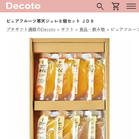
search
shopping_cart
ピュアフルーツ寒天ジュレ８個セット ＪＤ８
プチギフト通販のDecoto
ギフト
食品・飲み物
ピュアフルー