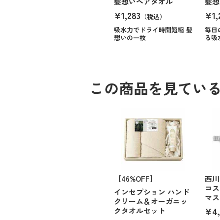
髪想いヘアタオル
髪想
¥1,283
¥1,
（税込）
吸水力でドライ時間短縮 髪
毎日
想いの一枚
る吸
この商品を見てい
【46%OFF】
西川
コス
インセプション ハンド
マス
クリーム＆オーガニッ
¥4,
クタオルセット