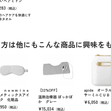
いヘアミトン
283
（税込）
のヘアケアを快適にす
水タオル
る方は他にもこんな商品に興味を
 ｎｅｗｍｉｎｅ
【32%OFF】
apide オー
メティックスアイ
サーミニＣＵＢ
温熱治療器 ぽっかぽ
ク 化粧品
¥6,050
か グレー
（税込）
950
（税込）
¥15,034
（税込）