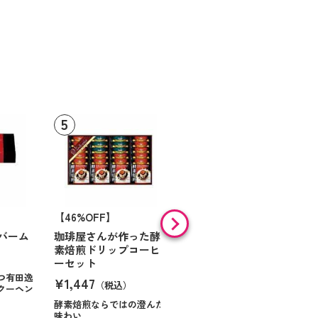
【46%OFF】
【9%OFF】
バーム
珈琲屋さんが作った酵
アラン・ド・パリ ショ
素焙煎ドリップコーヒ
コラオランジュ
ーセット
¥984
（税込）
つ有田逸
¥1,447
（税込）
クーヘン
ハンサムに仕立てたボック
スに甘いお菓子を
酵素焙煎ならではの澄んだ
味わい