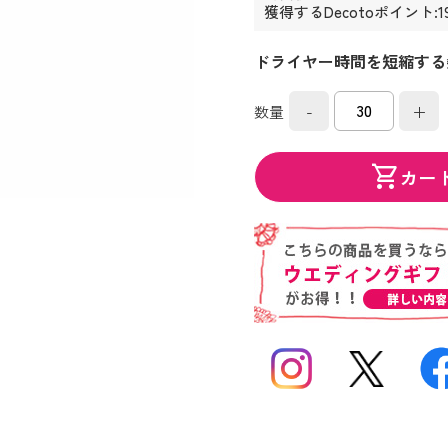
獲得するDecotoポイント:1
ドライヤー時間を短縮する
-
+
数量
shopping_cart
カー