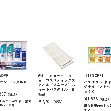
%OFF】
西川 ｎｅｗｍｉｎ
【17%OFF】
ｅ コスメティックス
オン デンタルセッ
バスクリン き
タオル（スムース）ス
ジナルギフトセ
マートバスタオル 化
ｏ２０
857
粧品
（税込）
¥1,828
（税込）
¥7,700
タルケアができる歯周
（税込）
防ハミガキ
温泉発想の癒しを
ギフト