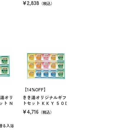
¥2,838
（税込）
【14%OFF】
き湯オリ
きき湯オリジナルギフ
ット Ｎ
トセット ＫＫＹ ５０Ｄ
¥4,716
（税込）
贈る入浴