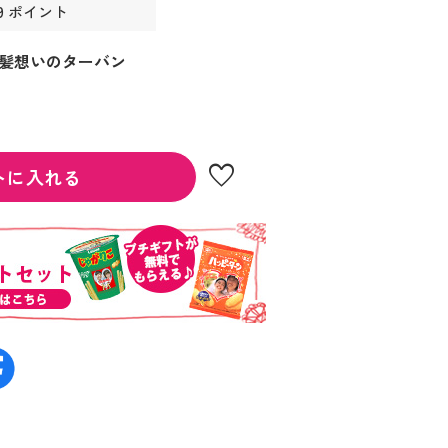
9 ポイント
髪想いのターバン
favorite
トに入れる