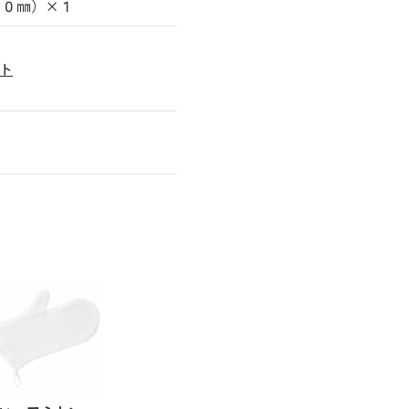
１０㎜）×１
ト