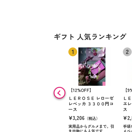
ギフト 人気ランキング
【12%OFF】
【9
ＬＥＲＯＳＥ レローゼ
ＬＥ
レベッカ ３３００円コ
エレ
ース
ス
¥3,206
¥2,
（税込）
実用品からグルメまで。引
手頃
き出物にも人気です
メペ