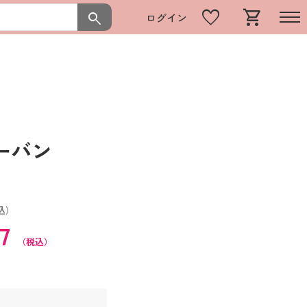
favorite
shopping_cart
search
ログイン
ターバン
込）
37
（税込）