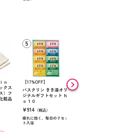
ｉｎ
【17%OFF】
【46%OFF】
ックス
バスクリン きき湯オリ
バスツーリスト バスソ
ス）フ
ジナルギフトセット Ｎ
ルトセット
化粧品
ｏ１０
¥1,474
（税込）
¥914
（税込）
ゆったりバスタイム
疲れに効く、毎日のリセッ
ト入浴