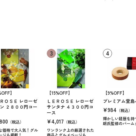
%OFF】
【15%OFF】
【9%OFF】
ＲＯＳＥ レローゼ
ＬＥＲＯＳＥ レローゼ
プレミアム堂島
ン ２８００円コー
サンタナ ４３００円コ
¥984
（税込）
ース
輝かしい経歴を持
800
¥4,017
（税込）
（税込）
朗氏監修のバーム
な価格で大人気！グル
ワンランク上の厳選された
ージも掲載！
商品とグルメページも