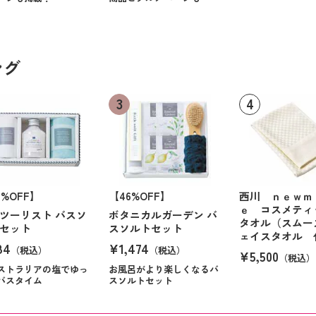
ング
6%OFF】
【46%OFF】
西川 ｎｅｗｍ
ｅ コスメティ
ツーリスト バスソ
ボタニカルガーデン バ
タオル（スムー
セット
スソルトセット
ェイスタオル 
84
¥1,474
（税込）
（税込）
¥5,500
（税込）
ストラリアの塩でゆっ
お風呂がより楽しくなるバ
バスタイム
スソルトセット