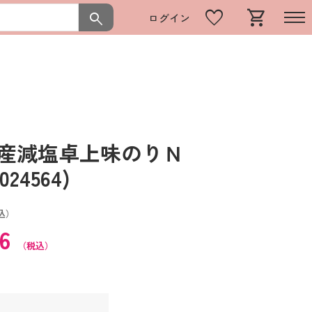
favorite
shopping_cart
search
ログイン
海産減塩卓上味のりＮ
24564)
込）
36
（税込）