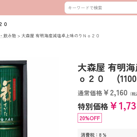
２０
・飲み物
大森屋 有明海産減塩卓上味のりＮｏ２０
大森屋 有明
ｏ２０ (11000
￥2,160
通常価格
（税
￥1,7
特別価格
20%OFF
消費税：8 %