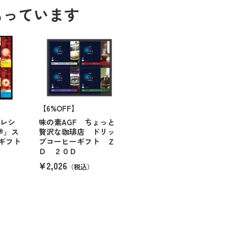
もっています
【6%OFF】
トレシ
味の素AGF ちょっと
®」ス
贅沢な珈琲店 ドリッ
ギフト
プコーヒーギフト Ｚ
Ｄ ２０Ｄ
¥2,026
（税込）