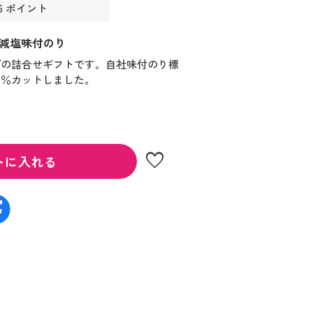
6 ポイント
減塩味付のり
プの詰合せギフトです。自社味付のり標
０％カットしました。
favorite
トに入れる