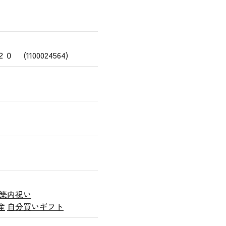
1100024564)
築内祝い
産
自分買いギフト