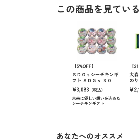
この商品を見てい
【5%OFF】
【2
ＳＤＧｓシーチキンギ
大森
フト ＳＤＧｓ ３０
のり
¥3,083
¥2,
（税込）
未来に優しい想いを込めた
シーチキンギフト
あなたへのオススメ