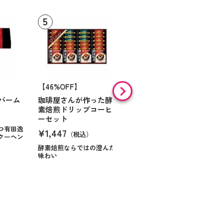
【46%OFF】
【9%OFF】
バーム
珈琲屋さんが作った酵
アラン・ド・パリ ショ
素焙煎ドリップコーヒ
コラオランジュ
ーセット
¥984
（税込）
つ有田逸
¥1,447
（税込）
クーヘン
ハンサムに仕立てたボック
スに甘いお菓子を
酵素焙煎ならではの澄んだ
味わい