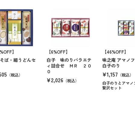
0%OFF】
【6%OFF】
【46%OFF】
そば・細うどんセ
白子 味のりバラエテ
味之庵 アマノ
ィ詰合せ ＭＲ ２０
白子のり
０
505
¥1,157
（税込）
（税込）
¥2,026
（税込）
白子のりとアマノ
贅沢セット