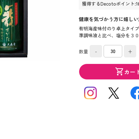
獲得するDecotoポイント:1
健康を気づかう方に嬉しい
有明海産味付のり卓上タイ
準調味液と比べ、塩分を３
-
+
数量
shopping_cart
カー