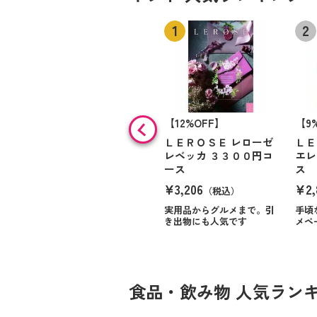
【12%OFF】
【9
ＬＥＲＯＳＥ レローゼ
ＬＥ
レベッカ ３３００円コ
エレ
ース
ス
¥3,206
¥2,
（税込）
実用品からグルメまで。引
手頃
き出物にも人気です
メペ
食品・飲み物 人気ラン