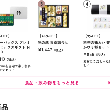
%OFF】
【46%OFF】
【9%OFF】
ーバックス プレミ
味の蔵 食卓詰合せ
料亭の味わい 
ミックスギフト Ｎ
かけ８種セット
¥1,447
（税込）
０
¥886
（税込）
113
（税込）
素材にこだわった
わい
の味を自宅で楽しむ多
ラテセット
食品・飲み物をもっと見る
商品