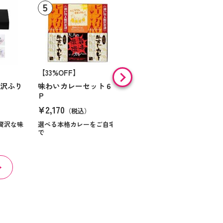
【33%OFF】
【9%OFF】
贅沢ふり
味わいカレーセット６
味の素 「クノールＲ」
Ｐ
スープ＆コーヒーギフ
ト Ｎｏ１０
¥2,170
（税込）
¥984
（税込）
贅沢な味
選べる本格カレーをご自宅
で
ほっとくつろぐ時間を届け
る贈り物です