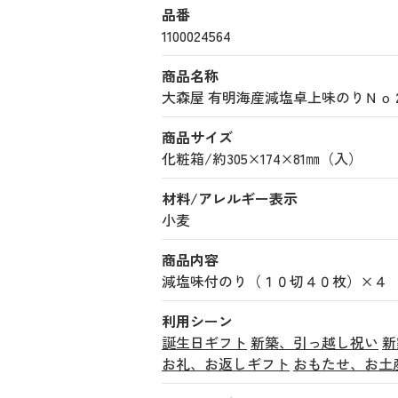
品番
1100024564
商品名称
大森屋 有明海産減塩卓上味のりＮｏ２０ (
商品サイズ
化粧箱/約305×174×81㎜（入）
材料/アレルギー表示
小麦
商品内容
減塩味付のり（１０切４０枚）×４
利用シーン
誕生日ギフト
新築、引っ越し祝い
新
お礼、お返しギフト
おもたせ、お土