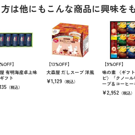
る方は他にもこんな商品に興味を
1%OFF】
【13%OFF】
【9%OFF】
屋 有明海産卓上味
大森屋 だしスープ 洋風
味の素 〈ギフ
ギフト
ピ〉「クノール
¥1,129
（税込）
ープ＆コーヒー
135
（税込）
¥2,952
（税込）