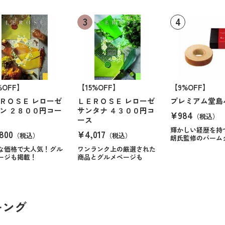
%OFF】
【15%OFF】
【9%OFF】
ＲＯＳＥ レローゼ
ＬＥＲＯＳＥ レローゼ
プレミアム堂島
ン ２８００円コー
サンタナ ４３００円コ
¥984
（税込）
ース
輝かしい経歴を持
800
¥4,017
（税込）
（税込）
朗氏監修のバーム
な価格で大人気！グル
ワンランク上の厳選された
ージも掲載！
商品とグルメページも
キング