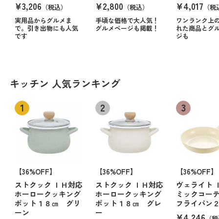
¥3,206
¥2,800
¥4,017
（税込）
（税込）
（税
実用品からグルメま
手頃な価格で大人気！
ワンランク上
で。引き出物にも人気
グルメページも掲載！
れた商品とグ
です
ジも
キッチン 人気ランキング
【36%OFF】
【36%OFF】
【36%OFF】
ストクック ＩＨ対応
ストクック ＩＨ対応
ヴェライト 
ホーロークッキング
ホーロークッキング
ミックコー
ポット１８㎝ グリ
ポット１８㎝ グレ
フライパン
ーン
ー
¥4,246
（税