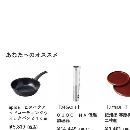
あなたへのオススメ
apide ヒスイクア
【34%OFF】
【37%OFF】
ッドコーティングウ
ＱＵＯＣＩＮＡ 低温
紀州塗 春慶
ォックパン２４ｃｍ
調理器
二枚組
¥5,830
（税込）
¥14,445
¥3,463
（税込）
（税