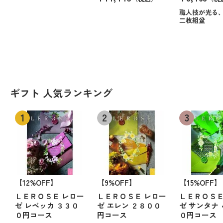
職人技が光る
二枚組盆
ギフト 人気ランキング
【12%OFF】
【9%OFF】
【15%OFF】
ＬＥＲＯＳＥ レロー
ＬＥＲＯＳＥ レロー
ＬＥＲＯＳＥ
ゼ レベッカ ３３０
ゼ エレン ２８００
ゼ サンタナ
０円コース
円コース
０円コース