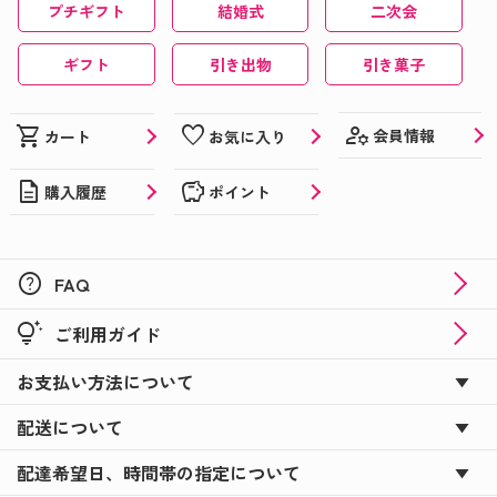
プチギフト
結婚式
二次会
ギフト
引き出物
引き菓子
manage_accounts
shopping_cart
favorite
会員情報
カート
お気に入り
description
savings
購入履歴
ポイント
help
FAQ
tips_and_updates
ご利用ガイド
お支払い方法について
配送について
配達希望日、時間帯の指定について