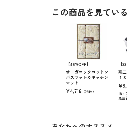
この商品を見てい
【46%OFF】
【3
オーガニックコットン
燕三
バスマット＆キッチン
１８
マット
¥8,
¥4,716
（税込）
18
燕三
あなたへのオススメ