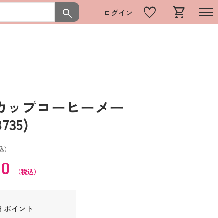
favorite
shopping_cart
search
ログイン
ンカップコーヒーメー
735)
込）
80
（税込）
8 ポイント