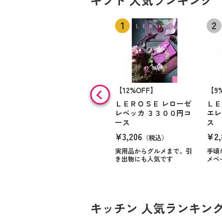
【12%OFF】
【9
ＬＥＲＯＳＥ レローゼ
ＬＥ
レベッカ ３３００円コ
エレ
ース
ス
¥3,206
¥2,
（税込）
実用品からグルメまで。引
手頃
き出物にも人気です
メペ
キッチン 人気ランキン