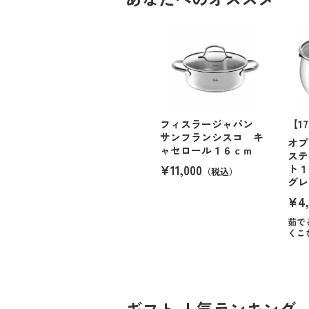
フィスラージャパン
【1
サンフランシスコ キ
オプ
ャセロール１６ｃｍ
ステ
¥11,000
ト１
（税込）
グレ
¥4,
茹で
くこ
ギフト 人気ランキング