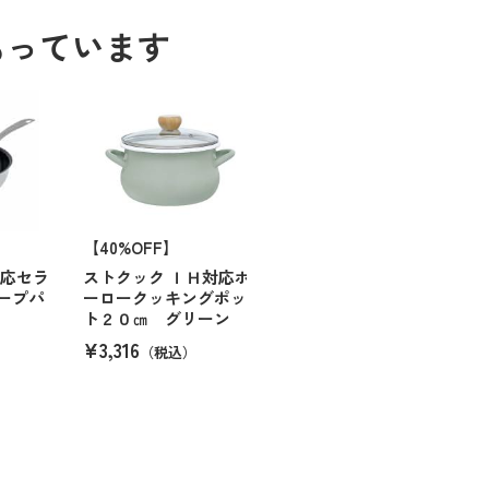
もっています
【40%OFF】
対応セラ
ストクック ＩＨ対応ホ
ープパ
ーロークッキングポッ
ト２０㎝ グリーン
¥3,316
（税込）