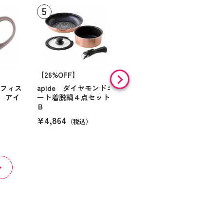
【26%OFF】
HARIO 一膳屋 耐熱
ガラス製電子レンジ用
オフィス
apide ダイヤモンドコ
炊飯器（半合～１合炊
 アイ
ート着脱鍋４点セット
き）
Ｂ
¥3,300
（税込）
¥4,864
（税込）