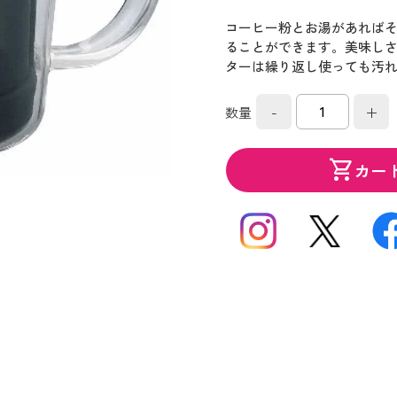
コーヒー粉とお湯があれば
ることができます。美味し
ターは繰り返し使っても汚
-
+
数量
shopping_cart
カー