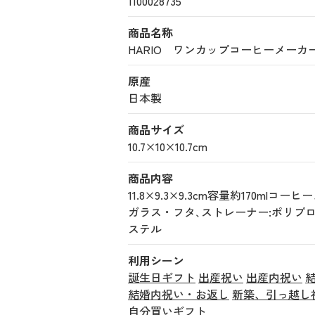
1100028735
商品名称
HARIO ワンカップコーヒーメーカー (1
原産
日本製
商品サイズ
10.7×10×10.7cm
商品内容
11.8×9.3×9.3cm容量約170mlコ
ガラス・フタ､ストレーナー:ポリプ
ステル
利用シーン
誕生日ギフト
出産祝い
出産内祝い
結婚内祝い・お返し
新築、引っ越し
自分買いギフト