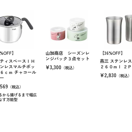
7%OFF】
山加商店 シーズンレ
【36%OFF】
ンジパック３点セット
ティスペースＩＨ
燕三 ステンレ
¥3,300
ンレスマルチポッ
２６０ｍｌ ２Ｐ
（税込）
６ｃｍ チャコール
¥2,830
（税込）
ー
569
（税込）
るから揚げるまで幅広
なす万能型