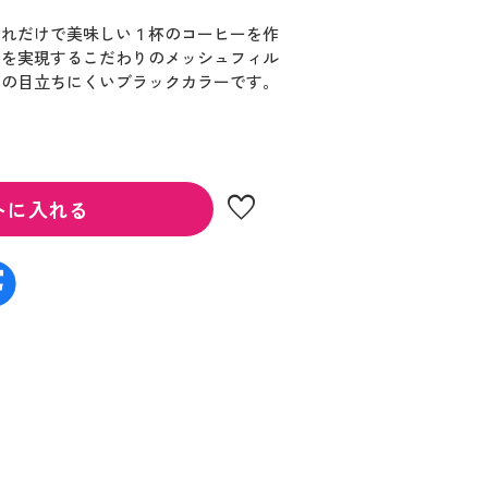
それだけで美味しい１杯のコーヒーを作
さを実現するこだわりのメッシュフィル
れの目立ちにくいブラックカラーです。
favorite
トに入れる