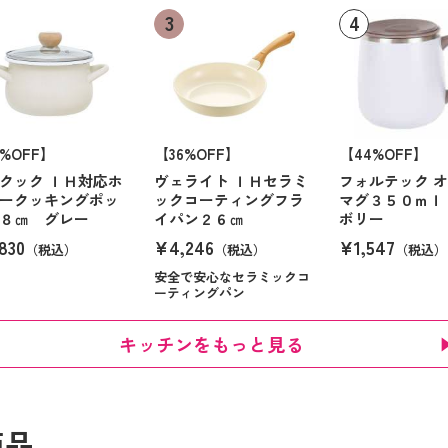
6%OFF】
【36%OFF】
【44%OFF】
クック ＩＨ対応ホ
ヴェライト ＩＨセラミ
フォルテック 
ークッキングポッ
ックコーティングフラ
マグ３５０ｍｌ
８㎝ グレー
イパン２６㎝
ボリー
830
¥4,246
¥1,547
（税込）
（税込）
（税込）
安全で安心なセラミックコ
ーティングパン
キッチンをもっと見る
商品