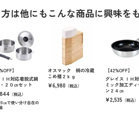
る方は他にもこんな商品に興味を
3%OFF】
オスマック 桐の冷蔵
【42%OFF】
こめ櫃２ｋｇ
 ＩＨ対応着脱式鍋
グレイス ＩＨ
¥6,980
・２０㎝セット
ミック加工ディ
（税込）
ン２４㎝
844
（税込）
¥2,535
（税込）
・20㎝で使い分け自在の
鍋