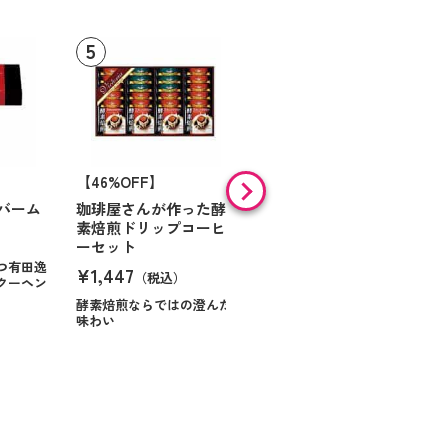
【46%OFF】
【9%OFF】
バーム
珈琲屋さんが作った酵
アラン・ド・パリ ショ
素焙煎ドリップコーヒ
コラオランジュ
ーセット
¥984
（税込）
つ有田逸
¥1,447
（税込）
クーヘン
ハンサムに仕立てたボック
スに甘いお菓子を
酵素焙煎ならではの澄んだ
味わい