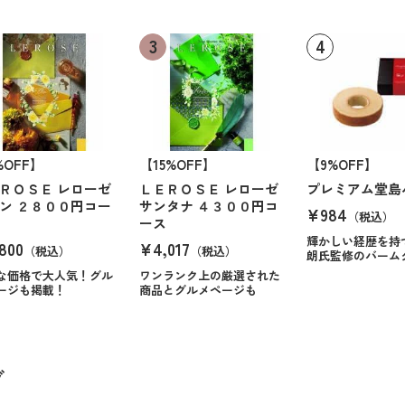
%OFF】
【15%OFF】
【9%OFF】
ＲＯＳＥ レローゼ
ＬＥＲＯＳＥ レローゼ
プレミアム堂島
ン ２８００円コー
サンタナ ４３００円コ
¥984
（税込）
ース
輝かしい経歴を持
800
¥4,017
（税込）
（税込）
朗氏監修のバーム
な価格で大人気！グル
ワンランク上の厳選された
ージも掲載！
商品とグルメページも
グ