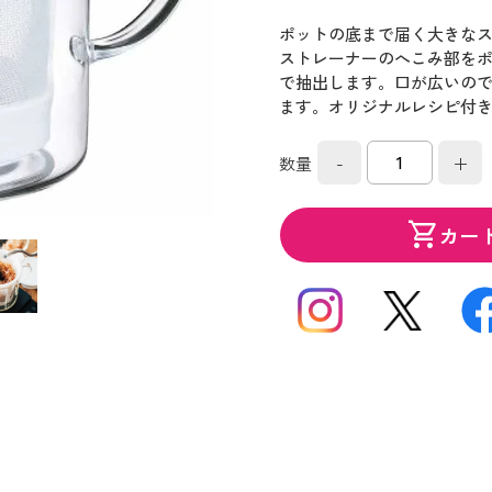
ポットの底まで届く大きな
ストレーナーのへこみ部を
で抽出します。口が広いの
ます。オリジナルレシピ付
-
+
数量
shopping_cart
カー