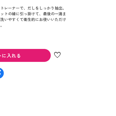
ストレーナーで、だしをしっかり抽出。
ポットの縁に引っ掛けて、最後の一滴ま
で洗いやすくて衛生的にお使いいただけ
き。
favorite
トに入れる