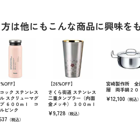
る方は他にもこんな商品に興味を
6%OFF】
【26%OFF】
宮崎製作所 全
層 両手鍋２０
コック ステンレス
さくら街道 ステンレス
¥12,100
ル スクリューマグ
二重タンブラー（内面
（税込
プ ６００ｍｌ コ
金メッキ） ３００ｍｌ
ルピンク
¥9,728
（税込）
537
（税込）