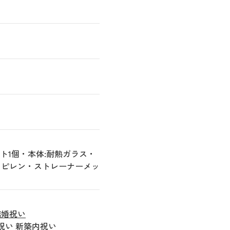
だしポット1個・本体:耐熱ガラス・
ロピレン・ストレーナーメッ
結婚祝い
祝い
新築内祝い