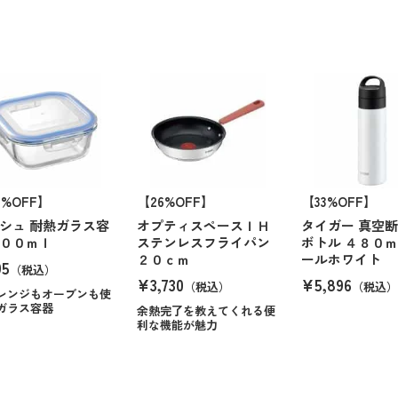
0%OFF】
【26%OFF】
【33%OFF】
シュ 耐熱ガラス容
オプティスペースＩＨ
タイガー 真空
００ｍｌ
ステンレスフライパン
ボトル ４８０
２０ｃｍ
ールホワイト
95
（税込）
¥3,730
¥5,896
（税込）
（税込）
レンジもオーブンも使
ガラス容器
余熱完了を教えてくれる便
利な機能が魅力