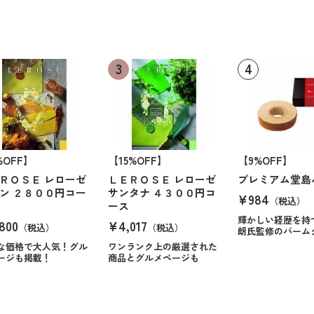
%OFF】
【15%OFF】
【9%OFF】
ＲＯＳＥ レローゼ
ＬＥＲＯＳＥ レローゼ
プレミアム堂島
ン ２８００円コー
サンタナ ４３００円コ
¥984
（税込）
ース
輝かしい経歴を持
800
¥4,017
（税込）
（税込）
朗氏監修のバーム
な価格で大人気！グル
ワンランク上の厳選された
ージも掲載！
商品とグルメページも