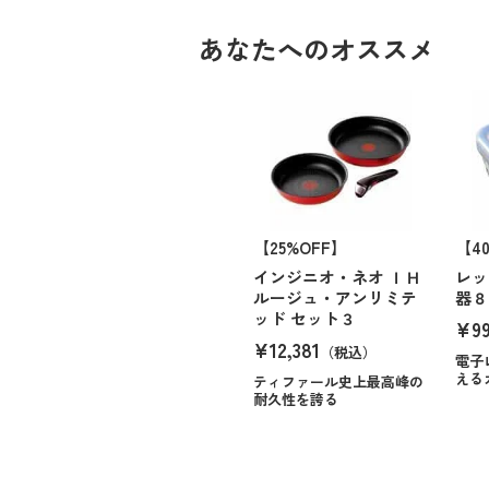
あなたへのオススメ
【25%OFF】
【4
インジニオ・ネオ ＩＨ
レッ
ルージュ・アンリミテ
器８
ッド セット３
¥9
¥12,381
（税込）
電子
える
ティファール史上最高峰の
耐久性を誇る