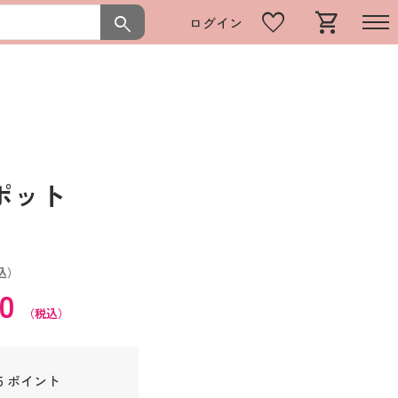
favorite
shopping_cart
search
ログイン
しポット
込）
50
（税込）
5 ポイント