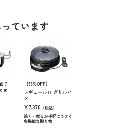
もっています
面７
【33%OFF】
ｃｍ
レギュールⅡ グリルパ
ン
）
¥7,370
（税込）
焼く・煮るが手軽にできる
多機能な贈り物