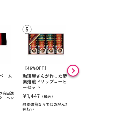
【46%OFF】
【9%OFF】
バーム
珈琲屋さんが作った酵
アラン・ド・パリ ショ
素焙煎ドリップコーヒ
コラオランジュ
ーセット
¥984
（税込）
つ有田逸
¥1,447
（税込）
クーヘン
ハンサムに仕立てたボック
スに甘いお菓子を
酵素焙煎ならではの澄んだ
味わい