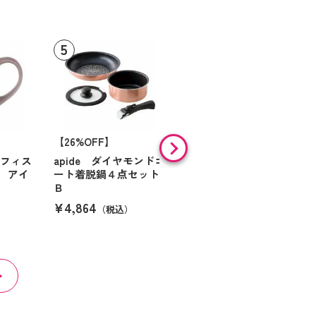
【26%OFF】
HARIO 一膳屋 耐熱
ガラス製電子レンジ用
オフィス
apide ダイヤモンドコ
炊飯器（半合～１合炊
 アイ
ート着脱鍋４点セット
き）
Ｂ
¥3,300
（税込）
¥4,864
（税込）