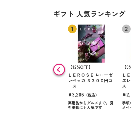
ギフト 人気ランキング
【12%OFF】
【9
ＬＥＲＯＳＥ レローゼ
ＬＥ
レベッカ ３３００円コ
エレ
ース
ス
¥3,206
¥2,
（税込）
実用品からグルメまで。引
手頃
き出物にも人気です
メペ