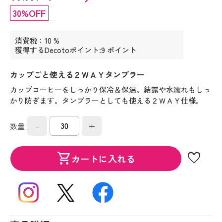
30%OFF
消費税：10 %
獲得するDecotoポイント:9 ポイント
カップごと使える２ＷＡＹタンブラー
カップコーヒーをしっかり保冷＆保温。結露や水濡れもしっ
かり防ぎます。タンブラーとしても使える２ＷＡＹ仕様。
-
+
数量
favorite
shopping_cart
カートに入れる