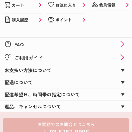
manage_accounts
shopping_cart
favorite
会員情報
カート
お気に入り
description
savings
購入履歴
ポイント
help
FAQ
tips_and_updates
ご利用ガイド
お支払い方法について
配送について
配達希望日、時間帯の指定について
返品、キャンセルについて
お電話でのお問合せはこちら
03-5787-8996