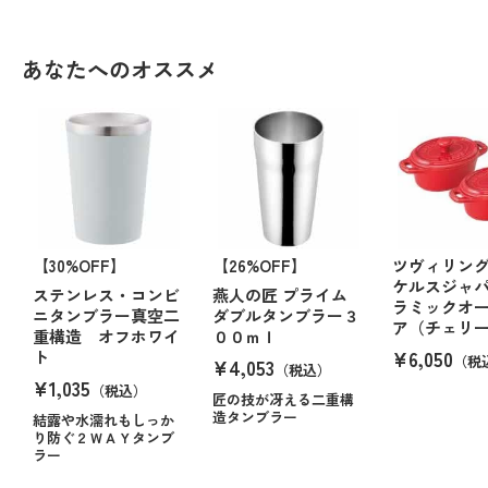
あなたへのオススメ
【30%OFF】
【26%OFF】
ツヴィリング
ケルスジャ
ステンレス・コンビ
燕人の匠 プライム
ラミックオ
ニタンブラー真空二
ダブルタンブラー３
ア（チェリ
重構造 オフホワイ
００ｍｌ
¥6,050
ト
（税
¥4,053
（税込）
¥1,035
（税込）
匠の技が冴える二重構
造タンブラー
結露や水濡れもしっか
り防ぐ２ＷＡＹタンブ
ラー