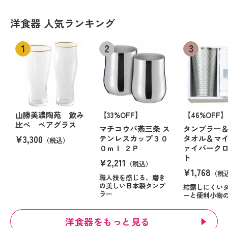
洋食器 人気ランキング
山勝美濃陶苑 飲み
【33%OFF】
【46%OFF】
比べ ペアグラス
マチコウバ燕三条 ス
タンブラー
¥3,300
テンレスカップ３０
タオル＆マ
（税込）
０ｍｌ ２Ｐ
ァイバーク
ト
¥2,211
（税込）
¥1,768
（税
職人技を感じる、磨き
の美しい日本製タンブ
結露しにくい
ラー
ーと便利小物
洋食器をもっと見る