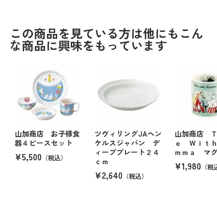
この商品を見ている方は他にもこん
な商品に興味をもっています
山加商店 お子様食
ツヴィリングJAヘン
山加商店 
器４ピースセット
ケルスジャパン デ
ｅ Ｗｉｔ
ィーププレート２４
ｍｍａ マ
¥5,500
（税込）
ｃｍ
¥1,980
（税
¥2,640
（税込）