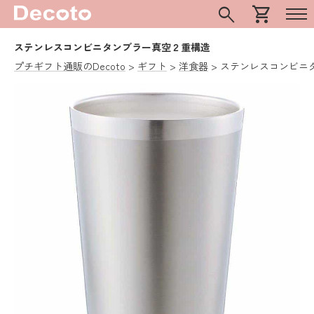
search
shopping_cart
ステンレスコンビニタンブラー真空２重構造
プチギフト通販のDecoto
ギフト
洋食器
ステンレスコンビニ