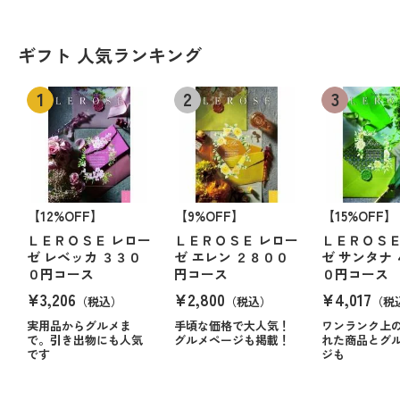
ギフト 人気ランキング
【12%OFF】
【9%OFF】
【15%OFF】
ＬＥＲＯＳＥ レロー
ＬＥＲＯＳＥ レロー
ＬＥＲＯＳＥ
ゼ レベッカ ３３０
ゼ エレン ２８００
ゼ サンタナ
０円コース
円コース
０円コース
¥3,206
¥2,800
¥4,017
（税込）
（税込）
（税
実用品からグルメま
手頃な価格で大人気！
ワンランク上
で。引き出物にも人気
グルメページも掲載！
れた商品とグ
です
ジも