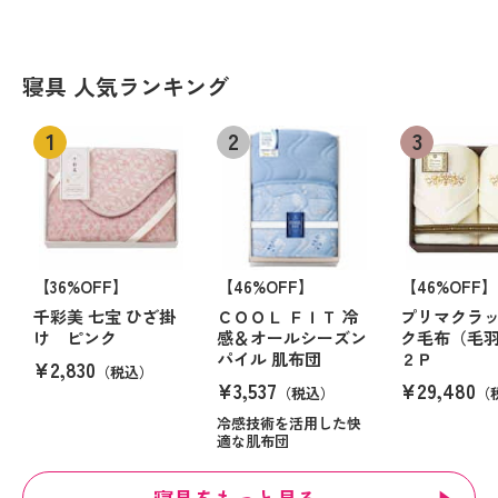
寝具 人気ランキング
【36%OFF】
【46%OFF】
【46%OFF】
千彩美 七宝 ひざ掛
ＣＯＯＬ ＦＩＴ 冷
プリマクラッ
け ピンク
感＆オールシーズン
ク毛布（毛
パイル 肌布団
２Ｐ
¥2,830
（税込）
¥3,537
¥29,480
（税込）
（
冷感技術を活用した快
適な肌布団
寝具をもっと見る