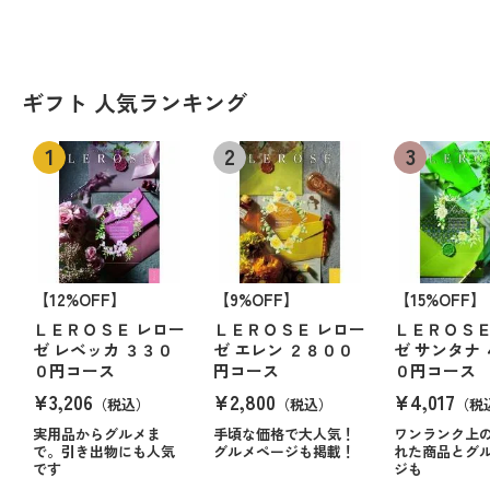
ギフト 人気ランキング
【12%OFF】
【9%OFF】
【15%OFF】
ＬＥＲＯＳＥ レロー
ＬＥＲＯＳＥ レロー
ＬＥＲＯＳＥ
ゼ レベッカ ３３０
ゼ エレン ２８００
ゼ サンタナ
０円コース
円コース
０円コース
¥3,206
¥2,800
¥4,017
（税込）
（税込）
（税
実用品からグルメま
手頃な価格で大人気！
ワンランク上
で。引き出物にも人気
グルメページも掲載！
れた商品とグ
です
ジも