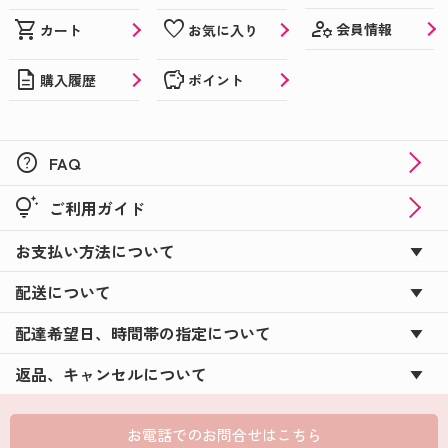
manage_accounts
shopping_cart
favorite
会員情報
カート
お気に入り
description
savings
購入履歴
ポイント
help
FAQ
tips_and_updates
ご利用ガイド
お支払い方法について
配送について
配達希望日、時間帯の指定について
返品、キャンセルについて
お電話でのお問合せはこちら