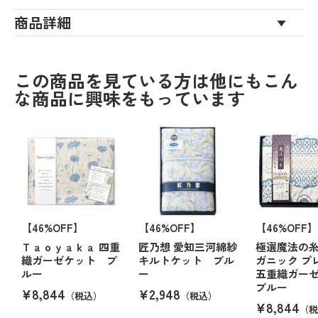
商品詳細
この商品を見ている方は他にもこん
な商品に興味をもっています
【46%OFF】
【46%OFF】
【46%OFF】
Ｔａｏｙａｋａ 四重
匠乃想 愛知三河綿紗
極選魔法の
織ガーゼケット ブ
キルトケット ブル
ガニック プ
ルー
ー
五重織ガー
ブルー
¥8,844
¥2,948
（税込）
（税込）
¥8,844
（税