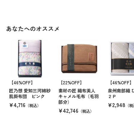
あなたへのオススメ
【46%OFF】
【22%OFF】
【46%OFF】
匠乃想 愛知三河綿紗
素材の匠 織布美人
泉州南部織 
肌掛布団 ピンク
キャメル毛布（毛羽
２Ｐ
部分）
¥4,716
¥2,948
（税込）
（税
¥42,746
（税込）