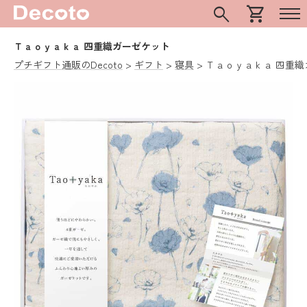
search
shopping_cart
Ｔａｏｙａｋａ 四重織ガーゼケット
プチギフト通販のDecoto
ギフト
寝具
Ｔａｏｙａｋａ 四重織