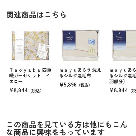
関連商品はこちら
Ｔａｏｙａｋａ 四重
ｍａｙｕあらう 洗え
ｍａｙｕあら
織ガーゼケット イ
るシルク混毛布
るシルク混
エロー
羽部分）
¥5,896
（税込）
¥8,844
¥8,844
（税込）
（税
この商品を見ている方は他にもこん
な商品に興味をもっています