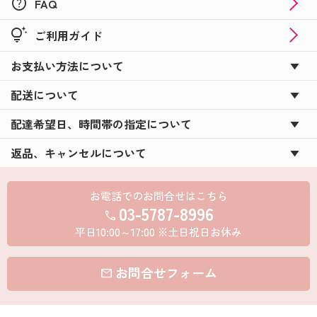
help
FAQ
tips_and_updates
ご利用ガイド
お支払い方法について
配送について
配達希望日、時間帯の指定について
返品、キャンセルについて
お電話でのお問合せはこちら
03-5787-8996
call
平日10:00～17:00 ※土日祝日お休み
お問合せフォーム
mail