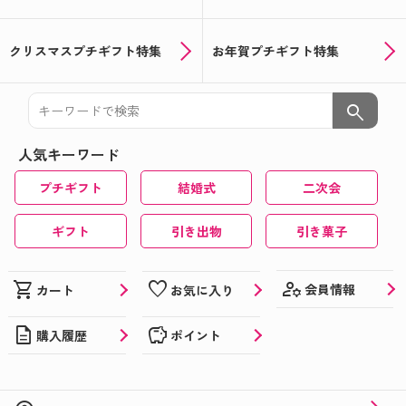
クリスマスプチギフト特集
お年賀プチギフト特集
search
人気キーワード
プチギフト
結婚式
二次会
ギフト
引き出物
引き菓子
manage_accounts
shopping_cart
favorite
会員情報
カート
お気に入り
description
savings
購入履歴
ポイント