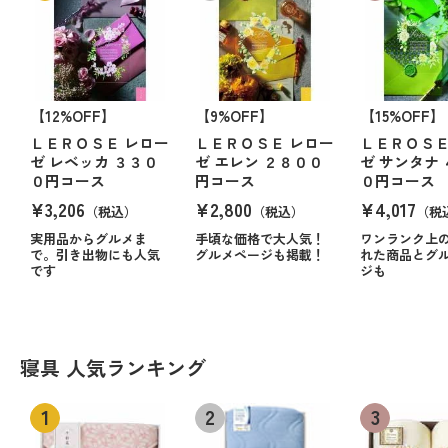
【12%OFF】
【9%OFF】
【15%OFF】
ＬＥＲＯＳＥ レロー
ＬＥＲＯＳＥ レロー
ＬＥＲＯＳＥ
ゼ レベッカ ３３０
ゼ エレン ２８００
ゼ サンタナ
０円コース
円コース
０円コース
¥3,206
¥2,800
¥4,017
（税込）
（税込）
（税
実用品からグルメま
手頃な価格で大人気！
ワンランク上
で。引き出物にも人気
グルメページも掲載！
れた商品とグ
です
ジも
寝具 人気ランキング