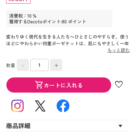
消費税：10 %
獲得するDecotoポイント:80 ポイント
変わりゆく現代を生きる人たちへひとさじのやすらぎ。使う
ほどにやわらかい四重ガーゼケットは、肌にもやさしく一年
を通し快適にご愛用いただける、ふんわり心地よい厚みで
もっと読む
す。
-
+
数量
favorite
shopping_cart
カートに入れる
商品詳細