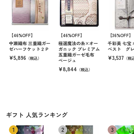
【46%OFF】
【46%OFF】
【36%OFF】
中瀬織布 三重織ガー
極選魔法の糸×オー
千彩美 七宝
ゼハーフケット２Ｐ
ガニック プレミアム
ベスト グ
五重織ガーゼ毛布
¥5,896
¥3,537
（税込）
（税
ベージュ
¥8,844
（税込）
ギフト 人気ランキング