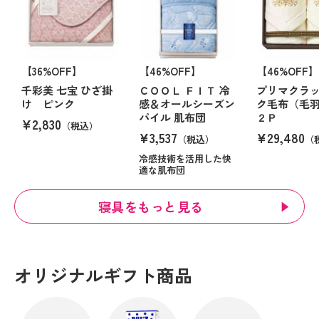
【36%OFF】
【46%OFF】
【46%OFF】
千彩美 七宝 ひざ掛
ＣＯＯＬ ＦＩＴ 冷
プリマクラッ
け ピンク
感＆オールシーズン
ク毛布（毛
パイル 肌布団
２Ｐ
¥2,830
（税込）
¥3,537
¥29,480
（税込）
（
冷感技術を活用した快
適な肌布団
寝具をもっと見る
オリジナルギフト商品