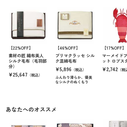
【22%OFF】
【46%OFF】
【17%OFF】
素材の匠 織布美人
プリマクラッセ シル
マーメイド
シルク毛布（毛羽部
ク混綿毛布
ット ロブス
分）
¥5,896
¥2,742
（税込）
（税
¥25,647
（税込）
ふんわり滑らか、優美
なシルクのぬくもり
あなたへのオススメ