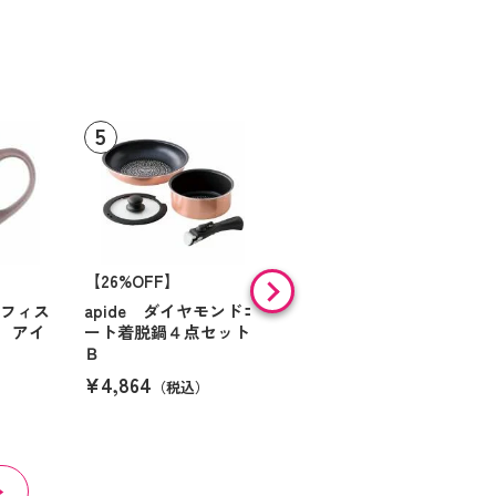
【26%OFF】
HARIO 一膳屋 耐熱
ガラス製電子レンジ用
オフィス
apide ダイヤモンドコ
炊飯器（半合～１合炊
 アイ
ート着脱鍋４点セット
き）
Ｂ
¥3,300
（税込）
¥4,864
（税込）