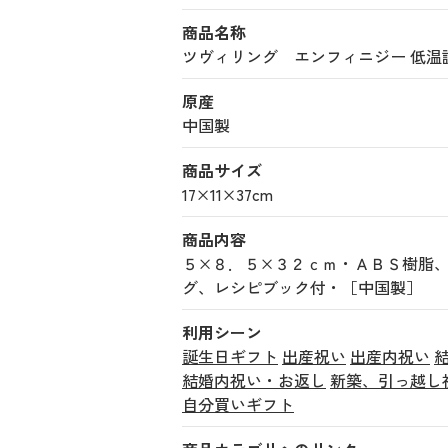
商品名称
ツヴィリング エンフィニジー 低温調理器 
原産
中国製
商品サイズ
17×11×37cm
商品内容
５×８．５×３２ｃｍ・ＡＢＳ樹脂
グ、レシピブック付・［中国製］
利用シーン
誕生日ギフト
出産祝い
出産内祝い
結婚内祝い・お返し
新築、引っ越し
自分買いギフト