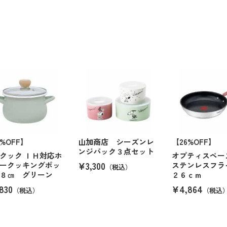
6%OFF】
山加商店 シーズンレ
【26%OFF】
ンジパック３点セット
クック ＩＨ対応ホ
オプティスペー
¥3,300
ークッキングポッ
ステンレスフラ
（税込）
８㎝ グリーン
２６ｃｍ
830
¥4,864
（税込）
（税込