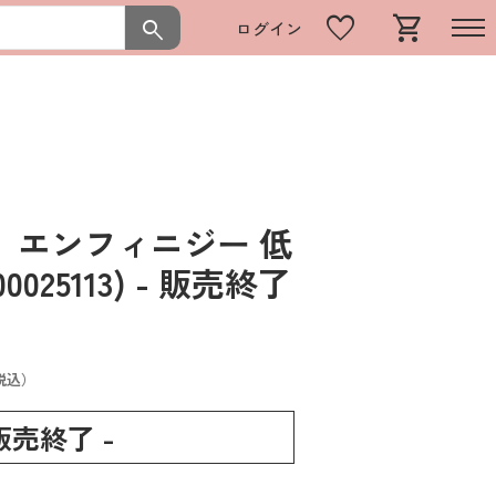
favorite
shopping_cart
search
ログイン
 エンフィニジー 低
025113)
- 販売終了
税込）
 販売終了 -