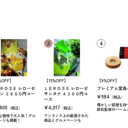
%OFF】
【15%OFF】
【9%OFF】
ＲＯＳＥ レローゼ
ＬＥＲＯＳＥ レローゼ
プレミアム堂島
ン ２８００円コー
サンタナ ４３００円コ
¥984
（税込）
ース
輝かしい経歴を持
800
¥4,017
（税込）
（税込）
朗氏監修のバーム
な価格で大人気！グル
ワンランク上の厳選された
ージも掲載！
商品とグルメページも