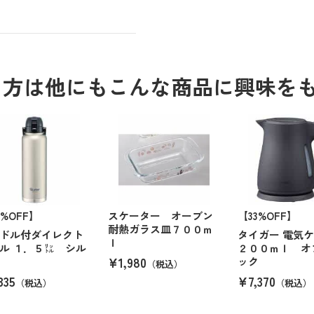
る方は他にもこんな商品に興味を
2%OFF】
スケーター オーブン
【33%OFF】
耐熱ガラス皿７００ｍ
ドル付ダイレクト
タイガー 電気
ｌ
ル １．５㍑ シル
２００ｍｌ オ
¥1,980
ック
（税込）
335
¥7,370
（税込）
（税込）