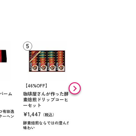
【46%OFF】
【9%OFF】
バーム
珈琲屋さんが作った酵
アラン・ド・パリ ショ
素焙煎ドリップコーヒ
コラオランジュ
ーセット
¥984
（税込）
つ有田逸
¥1,447
（税込）
クーヘン
ハンサムに仕立てたボック
スに甘いお菓子を
酵素焙煎ならではの澄んだ
味わい