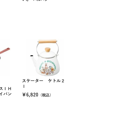
スケーター ケトル２
ｌ
スＩＨ
¥6,820
イパン
（税込）
）