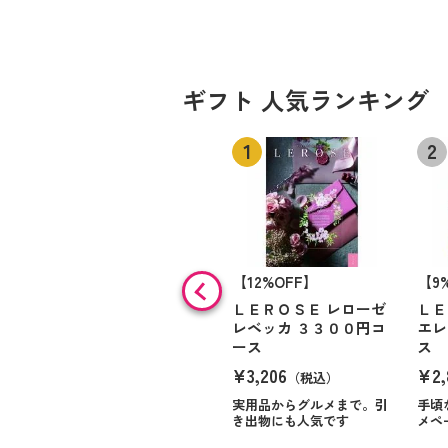
ギフト 人気ランキング
【12%OFF】
【9
ＬＥＲＯＳＥ レローゼ
ＬＥ
レベッカ ３３００円コ
エレ
ース
ス
¥3,206
¥2,
（税込）
実用品からグルメまで。引
手頃
き出物にも人気です
メペ