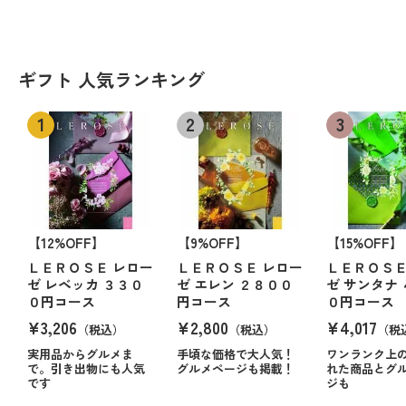
ギフト 人気ランキング
【12%OFF】
【9%OFF】
【15%OFF】
ＬＥＲＯＳＥ レロー
ＬＥＲＯＳＥ レロー
ＬＥＲＯＳＥ
ゼ レベッカ ３３０
ゼ エレン ２８００
ゼ サンタナ
０円コース
円コース
０円コース
¥3,206
¥2,800
¥4,017
（税込）
（税込）
（税
実用品からグルメま
手頃な価格で大人気！
ワンランク上
で。引き出物にも人気
グルメページも掲載！
れた商品とグ
です
ジも