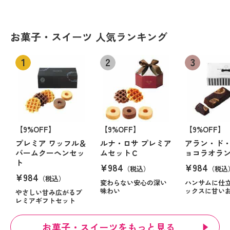
お菓子・スイーツ 人気ランキング
【9%OFF】
【9%OFF】
【9%OFF】
プレミア ワッフル＆
ルナ・ロサ プレミア
アラン・ド・
バームクーヘンセッ
ムセットＣ
ョコラオラ
ト
¥984
¥984
（税込）
（税込
¥984
（税込）
変わらない安心の深い
ハンサムに仕
味わい
ックスに甘い
やさしい甘み広がるプ
レミアギフトセット
お菓子・スイーツをもっと見る