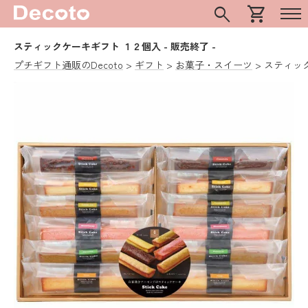
search
shopping_cart
スティックケーキギフト １２個入
- 販売終了 -
プチギフト通販のDecoto
ギフト
お菓子・スイーツ
スティッ