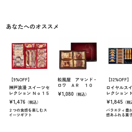
あなたへのオススメ
【9%OFF】
松風屋 アマンド・
【32%OFF】
ロワ ＡＲ １０
神戸浪漫 スイーツセ
ロイヤルス
¥1,080
レクション Ｎｏ１５
レクション 
（税込）
¥1,476
¥1,845
（税込）
（税
２つの食感を楽しむス
バラエティ豊
イーツギフト
感あふれる菓