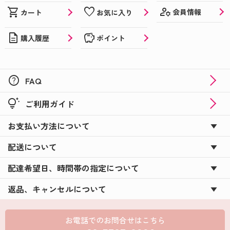
manage_accounts
shopping_cart
favorite
会員情報
カート
お気に入り
description
savings
購入履歴
ポイント
help
FAQ
tips_and_updates
ご利用ガイド
お支払い方法について
配送について
配達希望日、時間帯の指定について
返品、キャンセルについて
お電話でのお問合せはこちら