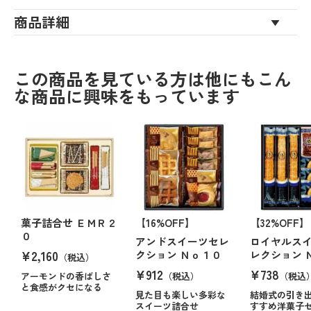
商品詳細
この商品を見ている方は他にもこん
な商品に興味をもっています
菓子詰合せ ＥＭＲ２
【16%OFF】
【32%OFF】
０
アンドスイーツセレ
ロイヤルス
¥2,160
クション Ｎｏ１０
レクション 
（税込）
¥912
¥738
アーモンドの香ばしさ
（税込）
（税込
と食感がクセになる
見た目も楽しい多彩な
結婚式の引き
スイーツ詰合せ
すすめ洋菓子