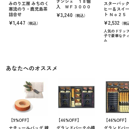
ナンシェ １８個
みのり工房 みちのく
スターバッ
入 ＷＦ３０００
寒流のり・鹿児島茶
ヒー＆スイ
¥3,240
詰合せ
ト Ｎｏ２５
（税込）
¥1,447
¥2,532
（税込）
（税
人気のドリッ
子で豪華なテ
ム
あなたへのオススメ
【9%OFF】
【46%OFF】
【46%OFF】
ナチュールバッグ 練
グランドパーク小樽
グランドパ