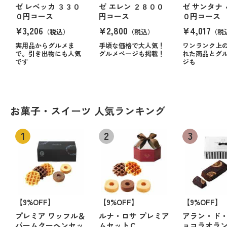
ゼ レベッカ ３３０
ゼ エレン ２８００
ゼ サンタナ
０円コース
円コース
０円コース
¥3,206
¥2,800
¥4,017
（税込）
（税込）
（税
実用品からグルメま
手頃な価格で大人気！
ワンランク上
で。引き出物にも人気
グルメページも掲載！
れた商品とグ
です
ジも
お菓子・スイーツ 人気ランキング
【9%OFF】
【9%OFF】
【9%OFF】
プレミア ワッフル＆
ルナ・ロサ プレミア
アラン・ド・
バームクーヘンセッ
ムセットＣ
ョコラオラ