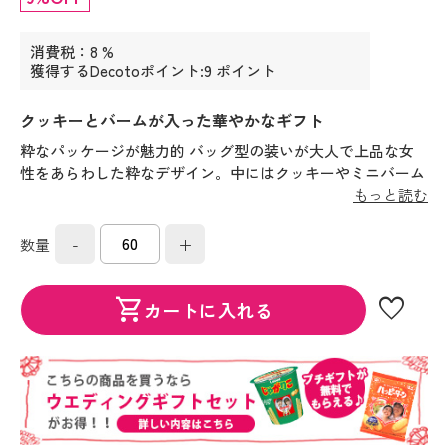
消費税：8 %
獲得するDecotoポイント:9 ポイント
クッキーとバームが入った華やかなギフト
粋なパッケージが魅力的 バッグ型の装いが大人で上品な女
性をあらわした粋なデザイン。中にはクッキーやミニバーム
など手軽に食べられるかわいいスイーツセットが。いつもの
もっと読む
ブレイクタイムもちょっとした嬉しいひとときに変わりそ
う・・・
-
+
数量
favorite
shopping_cart
カートに入れる