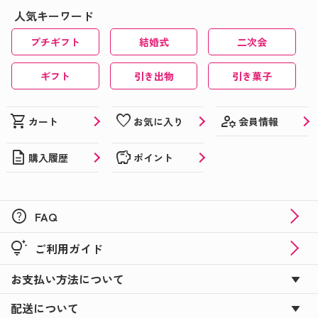
人気キーワード
プチギフト
結婚式
二次会
ギフト
引き出物
引き菓子
manage_accounts
shopping_cart
favorite
会員情報
カート
お気に入り
description
savings
購入履歴
ポイント
help
FAQ
tips_and_updates
ご利用ガイド
お支払い方法について
配送について