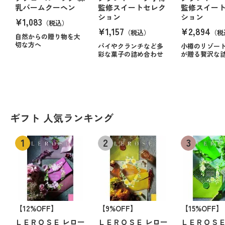
乳バームクーヘン
監修スイートセレク
監修スイー
ション
ション
¥1,083
（税込）
¥1,157
¥2,894
（税込）
（税
自然からの贈り物を大
切な方へ
パイやクランチなど多
小樽のリゾー
彩な菓子の詰め合わせ
が贈る贅沢な
ギフト 人気ランキング
【12%OFF】
【9%OFF】
【15%OFF】
ＬＥＲＯＳＥ レロー
ＬＥＲＯＳＥ レロー
ＬＥＲＯＳＥ