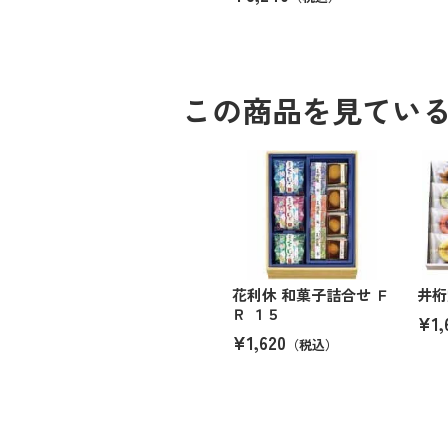
この商品を見てい
花利休 和菓子詰合せ Ｆ
井桁
Ｒ １５
¥1,
¥1,620
（税込）