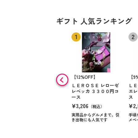
ギフト 人気ランキング
【12%OFF】
【9
ＬＥＲＯＳＥ レローゼ
ＬＥ
レベッカ ３３００円コ
エレ
ース
ス
¥3,206
¥2,
（税込）
実用品からグルメまで。引
手頃
き出物にも人気です
メペ