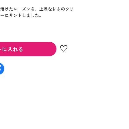
に漬けたレーズンを、上品な甘さのクリ
キーにサンドしました。
favorite
トに入れる