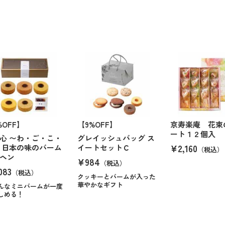
%OFF】
【9%OFF】
京寿楽庵 花束
ート１２個入
心 〜わ・ご・こ・
グレイッシュバッグ ス
¥2,160
 日本の味のバーム
イートセットＣ
（税込）
ヘン
¥984
（税込）
083
（税込）
クッキーとバームが入った
華やかなギフト
んなミニバームが一度
しめる！