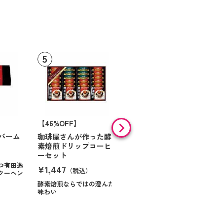
【46%OFF】
【9%OFF】
バーム
珈琲屋さんが作った酵
アラン・ド・パリ ショ
素焙煎ドリップコーヒ
コラオランジュ
ーセット
¥984
（税込）
つ有田逸
¥1,447
（税込）
クーヘン
ハンサムに仕立てたボック
スに甘いお菓子を
酵素焙煎ならではの澄んだ
味わい