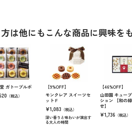
る方は他にもこんな商品に興味を
堂 ガトープルポ
【9%OFF】
【46%OFF】
620
モンクレア スイーツセ
山田園 キュー
（税込）
ットＦ
ション 【和の
せ】
¥1,083
（税込）
¥1,736
（税込）
深い香りと味わいが演出す
る大人の時間