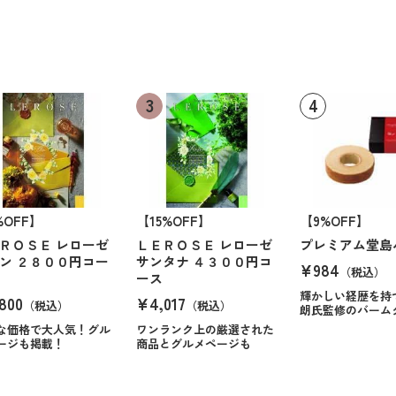
%OFF】
【15%OFF】
【9%OFF】
ＲＯＳＥ レローゼ
ＬＥＲＯＳＥ レローゼ
プレミアム堂島
ン ２８００円コー
サンタナ ４３００円コ
¥984
（税込）
ース
輝かしい経歴を持
800
¥4,017
（税込）
（税込）
朗氏監修のバーム
な価格で大人気！グル
ワンランク上の厳選された
ージも掲載！
商品とグルメページも