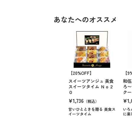
あなたへのオススメ
【20%OFF】
【9
スイーツアンジュ 美食
和伍
スイーツタイム Ｎｏ２
ろ〜
０
クー
¥1,736
¥1,
（税込）
甘いひとときを贈る 美食ス
いろ
イーツタイム
に楽