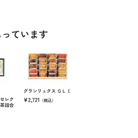
もっています
グランリュクス ＧＬ Ｄ
¥2,721
ブセレク
（税込）
緑茶詰合