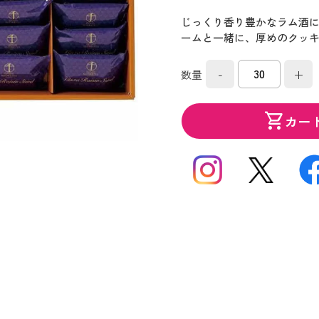
じっくり香り豊かなラム酒
ームと一緒に、厚めのクッ
-
+
数量
shopping_cart
カー