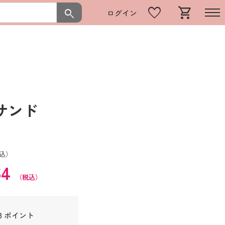
favorite
shopping_cart
search
ログイン
ンサンド
込）
64
（税込）
3 ポイント