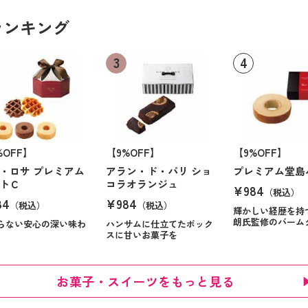
ランキング
%OFF】
【9%OFF】
【9%OFF】
・ロサ プレミアム
アラン・ド・パリ ショ
プレミアム堂島
トＣ
コラオランジュ
¥984
（税込）
84
¥984
（税込）
（税込）
輝かしい経歴を持
朗氏監修のバーム
らない安心の深い味わ
ハンサムに仕立てたボック
スに甘いお菓子を
お菓子・スイーツをもっと見る