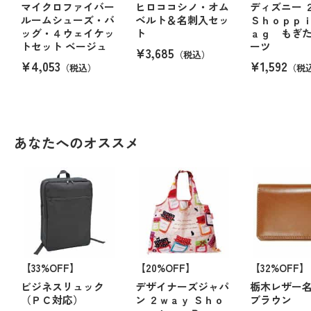
マイクロファイバー
ヒロココシノ・オム
ディズニー 
ルームシューズ・バ
ベルト＆名刺入セッ
Ｓｈｏｐｐｉ
ッグ・４ウェイケッ
ト
ａｇ もぎ
トセット ベージュ
ーツ
¥3,685
（税込）
¥4,053
¥1,592
（税込）
（税
あなたへのオススメ
【33%OFF】
【20%OFF】
【32%OFF】
ビジネスリュック
デザイナーズジャパ
栃木レザー
（ＰＣ対応）
ン ２ｗａｙ Ｓｈｏ
ブラウン