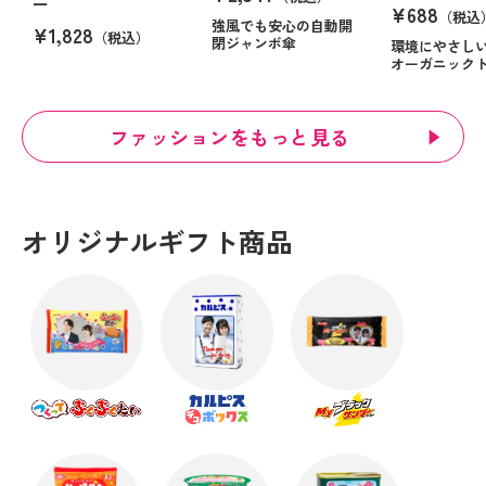
ー
¥688
（税込
強風でも安心の自動開
¥1,828
（税込）
閉ジャンボ傘
環境にやさし
オーガニック
ファッションをもっと見る
オリジナルギフト商品