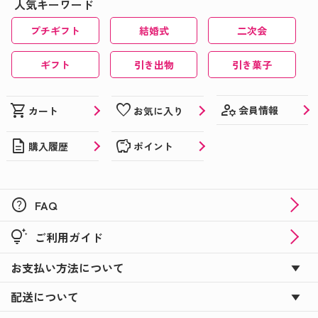
人気キーワード
プチギフト
結婚式
二次会
ギフト
引き出物
引き菓子
manage_accounts
shopping_cart
favorite
会員情報
カート
お気に入り
description
savings
購入履歴
ポイント
help
FAQ
tips_and_updates
ご利用ガイド
お支払い方法について
配送について