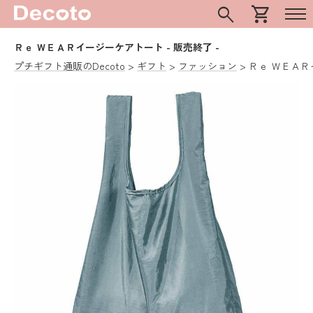
search
shopping_cart
Ｒｅ ＷＥＡＲイージーケアトート
- 販売終了 -
プチギフト通販のDecoto
ギフト
ファッション
Ｒｅ ＷＥＡ