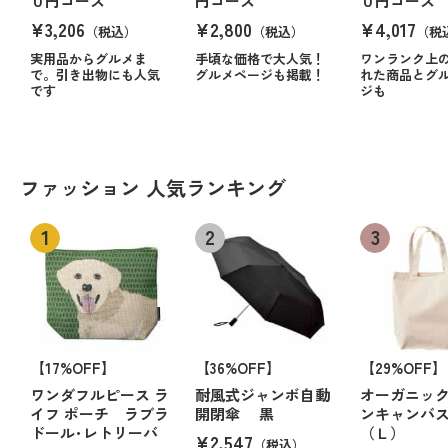
０円コース
円コース
０円コース
¥3,206
¥2,800
¥4,017
（税込）
（税込）
（税
実用品からグルメま
手頃な価格で大人気！
ワンランク上
で。引き出物にも人気
グルメページも掲載！
れた商品とグ
です
ジも
ファッション 人気ランキング
【17%OFF】
【36%OFF】
【29%OFF】
ワンダフルピース ラ
耐風式ジャンボ自動
オーガニッ
イフ ポーチ ラブラ
開閉傘 黒
ンキャンバ
ドール･レトリーバ
（Ｌ）
¥2,547
（税込）