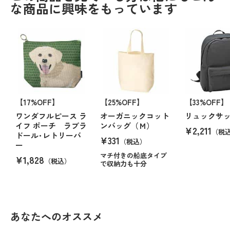
な商品に興味をもっています
【17%OFF】
【25%OFF】
【33%OFF】
ワンダフルピース ラ
オーガニックコット
リュックサ
イフ ポーチ ラブラ
ンバッグ（Ｍ）
¥2,211
（税
ドール･レトリーバ
¥331
（税込）
ー
マチ付きの船底タイプ
¥1,828
（税込）
で収納力も十分
あなたへのオススメ