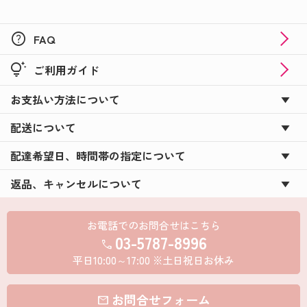
help
FAQ
tips_and_updates
ご利用ガイド
お支払い方法について
配送について
配達希望日、時間帯の指定について
返品、キャンセルについて
お電話でのお問合せはこちら
03-5787-8996
call
平日10:00～17:00 ※土日祝日お休み
お問合せフォーム
mail