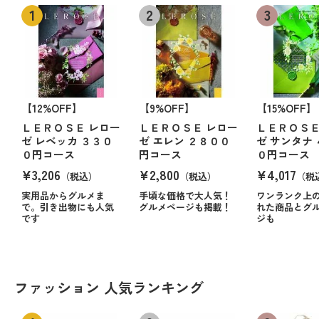
【12%OFF】
【9%OFF】
【15%OFF】
ＬＥＲＯＳＥ レロー
ＬＥＲＯＳＥ レロー
ＬＥＲＯＳＥ
ゼ レベッカ ３３０
ゼ エレン ２８００
ゼ サンタナ
０円コース
円コース
０円コース
¥3,206
¥2,800
¥4,017
（税込）
（税込）
（税
実用品からグルメま
手頃な価格で大人気！
ワンランク上
で。引き出物にも人気
グルメページも掲載！
れた商品とグ
です
ジも
ファッション 人気ランキング