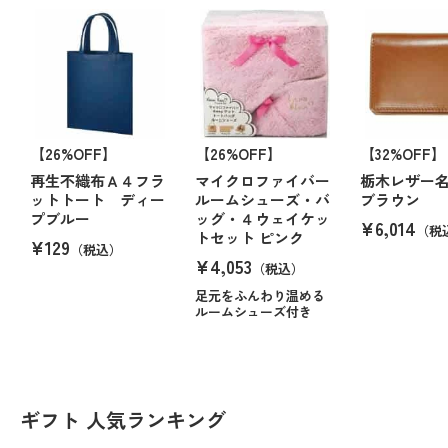
【26%OFF】
【26%OFF】
【32%OFF】
再生不織布Ａ４フラ
マイクロファイバー
栃木レザー
ットトート ディー
ルームシューズ・バ
ブラウン
プブルー
ッグ・４ウェイケッ
¥6,014
（税
トセット ピンク
¥129
（税込）
¥4,053
（税込）
足元をふんわり温める
ルームシューズ付き
ギフト 人気ランキング