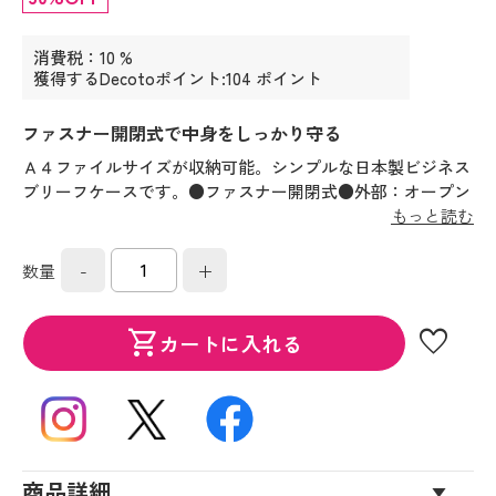
消費税：10 %
獲得するDecotoポイント:104 ポイント
ファスナー開閉式で中身をしっかり守る
Ａ４ファイルサイズが収納可能。シンプルな日本製ビジネス
ブリーフケースです。●ファスナー開閉式●外部：オープン
ポケット×１●内部：オープンポケット×３、ペン差し×２
もっと読む
-
+
数量
favorite
shopping_cart
カートに入れる
商品詳細