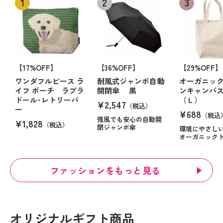
【17%OFF】
【36%OFF】
【29%OFF】
ワンダフルピース ラ
耐風式ジャンボ自動
オーガニッ
イフ ポーチ ラブラ
開閉傘 黒
ンキャンバ
ドール･レトリーバ
（Ｌ）
¥2,547
（税込）
ー
¥688
（税込
強風でも安心の自動開
¥1,828
（税込）
閉ジャンボ傘
環境にやさし
オーガニック
ファッションをもっと見る
オリジナルギフト商品