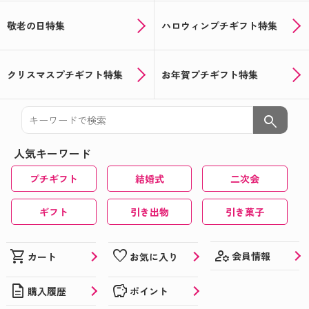
敬老の日特集
ハロウィンプチギフト特集
クリスマスプチギフト特集
お年賀プチギフト特集
search
人気キーワード
プチギフト
結婚式
二次会
ギフト
引き出物
引き菓子
manage_accounts
shopping_cart
favorite
会員情報
カート
お気に入り
description
savings
購入履歴
ポイント