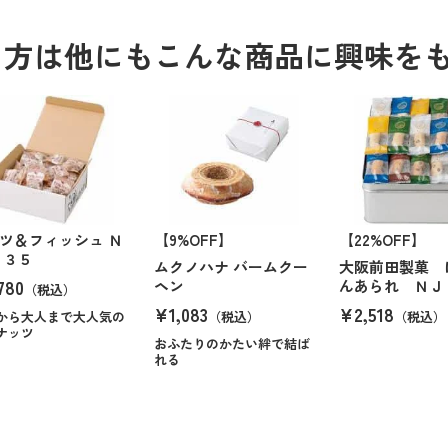
る方は他にもこんな商品に興味を
ツ＆フィッシュ Ｎ
【9%OFF】
【22%OFF】
 ３５
ムクノハナ バームクー
大阪前田製菓 
780
ヘン
んあられ ＮＪ
（税込）
¥1,083
¥2,518
から大人まで大人気の
（税込）
（税込）
ナッツ
おふたりのかたい絆で結ば
れる