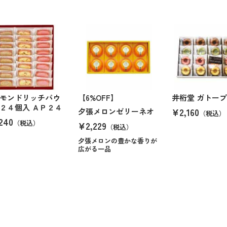
モンドリッチパウ
【6%OFF】
井桁堂 ガトー
２４個入 ＡＰ２４
¥2,160
夕張メロンゼリーネオ
（税込）
240
（税込）
¥2,229
（税込）
夕張メロンの豊かな香りが
広がる一品