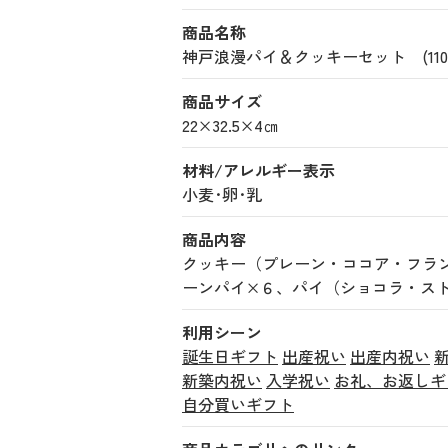
商品名称
神戸浪漫パイ＆クッキーセット (11000
商品サイズ
22×32.5×4㎝
材料/アレルギー表示
小麦･卵･乳
商品内容
クッキー（プレーン・ココア・フラ
ーンパイ×６、パイ（ショコラ・ス
利用シーン
誕生日ギフト
出産祝い
出産内祝い
新築内祝い
入学祝い
お礼、お返しギ
自分買いギフト