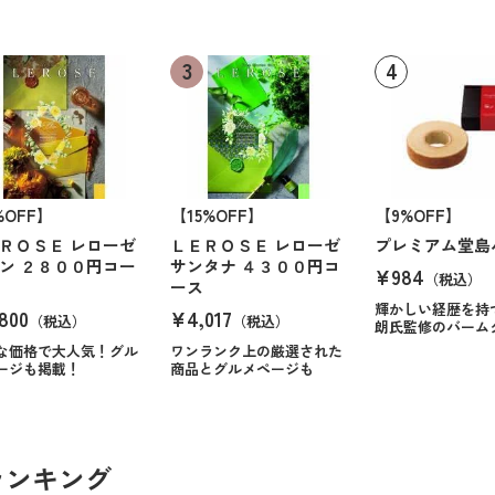
%OFF】
【15%OFF】
【9%OFF】
ＲＯＳＥ レローゼ
ＬＥＲＯＳＥ レローゼ
プレミアム堂島
ン ２８００円コー
サンタナ ４３００円コ
¥984
（税込）
ース
輝かしい経歴を持
800
¥4,017
（税込）
（税込）
朗氏監修のバーム
な価格で大人気！グル
ワンランク上の厳選された
ージも掲載！
商品とグルメページも
ランキング