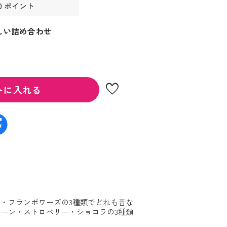
0 ポイント
しい詰め合わせ
favorite
トに入れる
・フランボワーズの3種類でどれも昔な
ーン・ストロベリー・ショコラの3種類
。