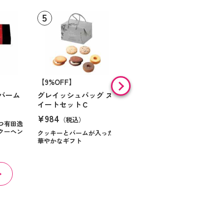
【9%OFF】
【46%OFF】
バーム
グレイッシュバッグ ス
ミル・ガトー スイーツ
イートセットＣ
セレクト
¥984
¥868
（税込）
（税込）
つ有田逸
クーヘン
クッキーとバームが入った
華やかなギフト