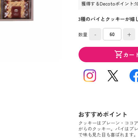
獲得するDecotoポイント:1
3種のパイとクッキーが嬉
-
+
数量
shopping_cart
カー
おすすめポイント
クッキーはプレーン・ココア
がらのクッキー。パイはプレ
で味も見た目も喜ばれます