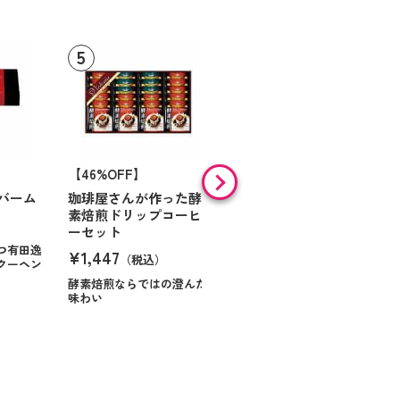
【46%OFF】
【9%OFF】
バーム
珈琲屋さんが作った酵
アラン・ド・パリ ショ
素焙煎ドリップコーヒ
コラオランジュ
ーセット
¥984
（税込）
つ有田逸
¥1,447
（税込）
クーヘン
ハンサムに仕立てたボック
スに甘いお菓子を
酵素焙煎ならではの澄んだ
味わい