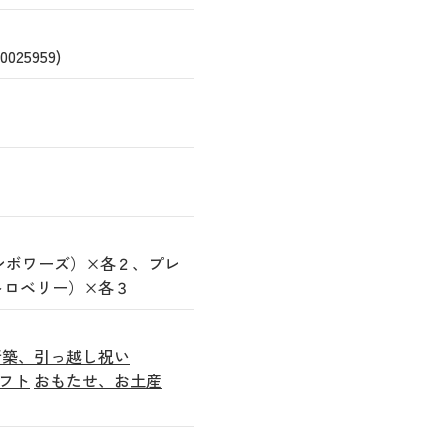
25959)
ンボワーズ）×各２、プレ
トロベリー）×各３
新築、引っ越し祝い
フト
おもたせ、お土産