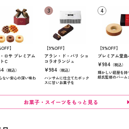
%OFF】
【9%OFF】
【9%OFF】
・ロサ プレミアム
アラン・ド・パリ ショ
プレミアム堂島
トＣ
コラオランジュ
¥984
（税込）
84
¥984
（税込）
（税込）
輝かしい経歴を持
朗氏監修のバーム
らない安心の深い味わ
ハンサムに仕立てたボック
スに甘いお菓子を
お菓子・スイーツをもっと見る