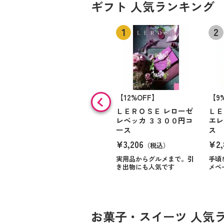
ギフト 人気ランキング
【12%OFF】
【9
ＬＥＲＯＳＥ レローゼ
ＬＥ
レベッカ ３３００円コ
エレ
ース
ス
¥3,206
¥2,
（税込）
実用品からグルメまで。引
手頃
き出物にも人気です
メペ
お菓子・スイーツ 人気