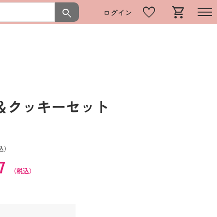
favorite
shopping_cart
search
ログイン
＆クッキーセット
込）
57
（税込）