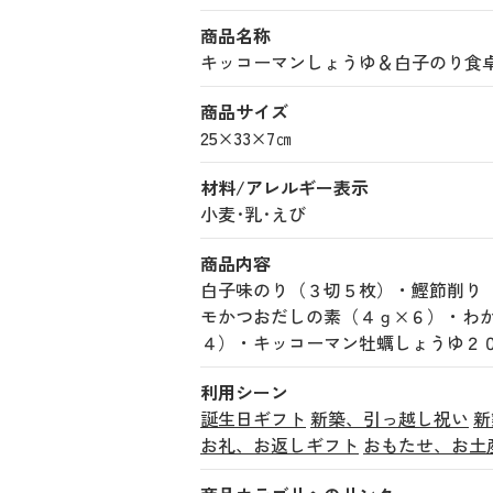
商品名称
キッコーマンしょうゆ＆白子のり食卓詰合せ
商品サイズ
25×33×7㎝
材料/アレルギー表示
小麦･乳･えび
商品内容
白子味のり（３切５枚）・鰹節削り
モかつおだしの素（４ｇ×６）・わ
４）・キッコーマン牡蠣しょうゆ２
利用シーン
誕生日ギフト
新築、引っ越し祝い
新
お礼、お返しギフト
おもたせ、お土