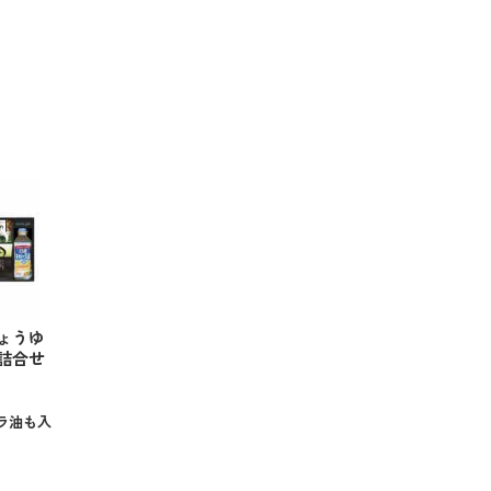
ょうゆ
詰合せ
）
ラ油も入