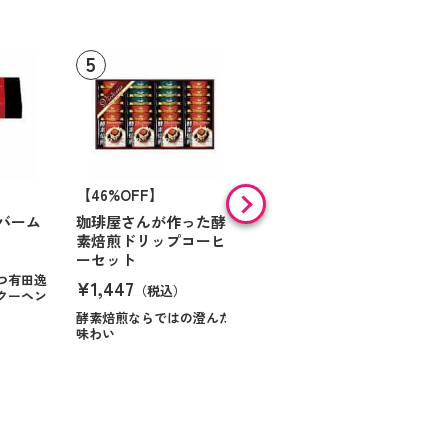
【46%OFF】
【9%OFF】
バーム
珈琲屋さんが作った酵
アラン・ド・パリ ショ
素焙煎ドリップコーヒ
コラオランジュ
ーセット
¥984
（税込）
つ有田逸
¥1,447
（税込）
クーヘン
ハンサムに仕立てたボック
スに甘いお菓子を
酵素焙煎ならではの澄んだ
味わい