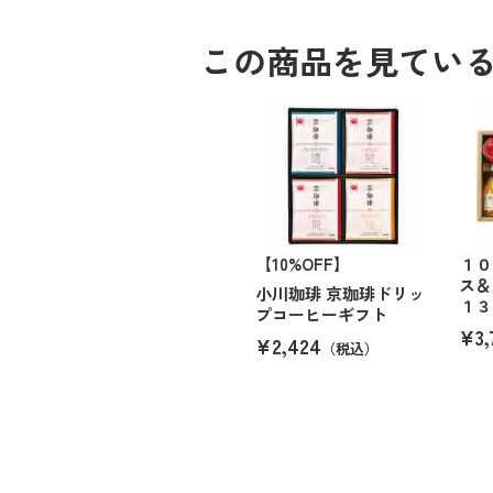
この商品を見てい
【10%OFF】
１０
ス＆
小川珈琲 京珈琲ドリッ
１３
プコーヒーギフト
¥3,
¥2,424
（税込）