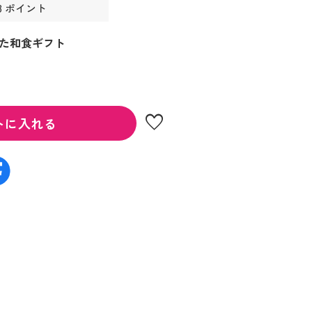
3 ポイント
た和食ギフト
favorite
トに入れる