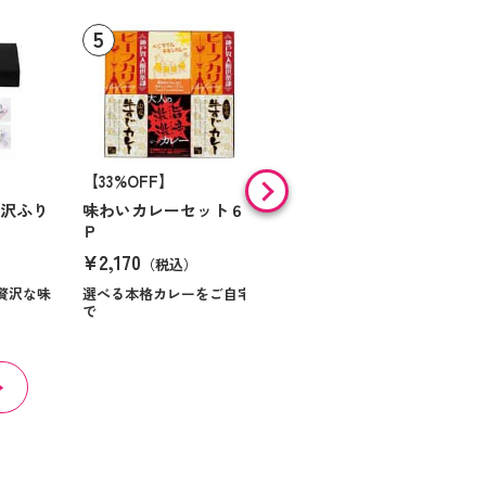
【33%OFF】
【9%OFF】
贅沢ふり
味わいカレーセット６
味の素 「クノールＲ」
Ｐ
スープ＆コーヒーギフ
ト Ｎｏ１０
¥2,170
（税込）
¥984
（税込）
贅沢な味
選べる本格カレーをご自宅
で
ほっとくつろぐ時間を届け
る贈り物です