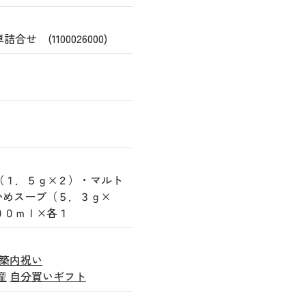
 (1100026000)
（１．５ｇ×２）・マルト
かめスープ（５．３ｇ×
００ｍｌ×各１
築内祝い
産
自分買いギフト