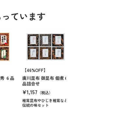
もっています
【46%OFF】
秀 ６品
廣川昆布 御昆布 佃煮６
品詰合せ
¥1,157
（税込）
椎茸昆布やひじき椎茸など
伝統の味セット