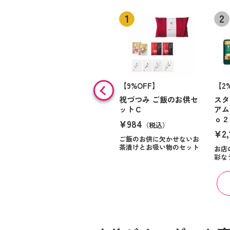
【9%OFF】
【2
祝づつみ ご飯のお供セ
スタ
ットＣ
アム
ｏ２
¥984
（税込）
¥2,
ご飯のお供に欠かせないお
茶漬けとお吸い物のセット
お店
彩な