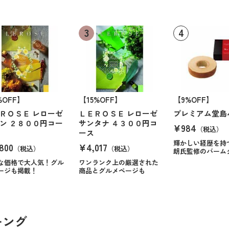
%OFF】
【15%OFF】
【9%OFF】
ＲＯＳＥ レローゼ
ＬＥＲＯＳＥ レローゼ
プレミアム堂島
ン ２８００円コー
サンタナ ４３００円コ
¥984
（税込）
ース
輝かしい経歴を持
800
¥4,017
（税込）
（税込）
朗氏監修のバーム
な価格で大人気！グル
ワンランク上の厳選された
ージも掲載！
商品とグルメページも
キング