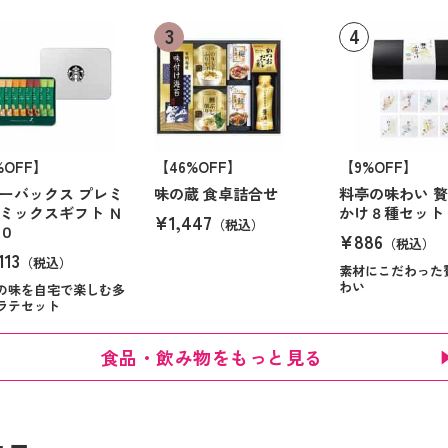
%OFF】
【46%OFF】
【9%OFF】
ーバックス プレミ
味の蔵 食卓詰合せ
料亭の味わい 
ミックスギフト Ｎ
かけ８種セット
¥1,447
（税込）
０
¥886
（税込）
113
（税込）
素材にこだわった
わい
の味を自宅で楽しむ多
ラテセット
食品・飲み物をもっと見る