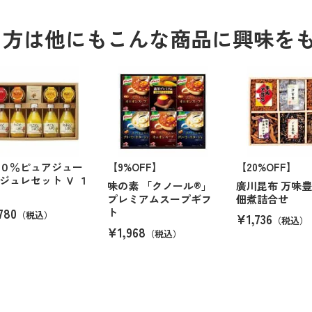
る方は他にもこんな商品に興味を
０％ピュアジュー
【9%OFF】
【20%OFF】
ジュレセット Ｖ １
味の素 「クノール®」
廣川昆布 万味豊
プレミアムスープギフ
佃煮詰合せ
780
ト
（税込）
¥1,736
（税込）
¥1,968
（税込）