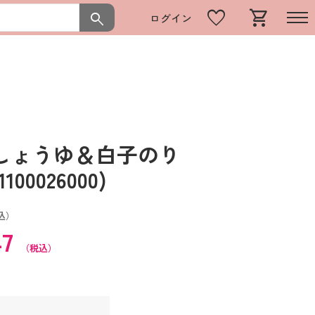
favorite
shopping_cart
search
ログイン
しょうゆ＆白子のり
0026000)
込）
47
（税込）