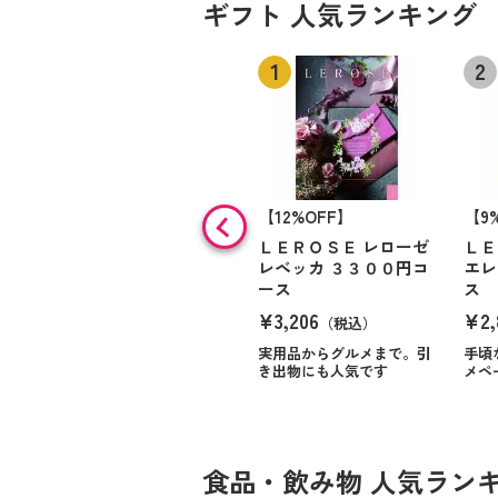
ギフト 人気ランキング
【12%OFF】
【9
ＬＥＲＯＳＥ レローゼ
ＬＥ
レベッカ ３３００円コ
エレ
ース
ス
¥3,206
¥2,
（税込）
実用品からグルメまで。引
手頃
き出物にも人気です
メペ
食品・飲み物 人気ラン