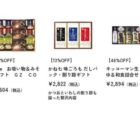
0%OFF】
【13%OFF】
【46%OFF】
ide お吸い物＆みそ
かね七 味ごろも だしパ
キッコーマン生
フト ＧＺ ＣＯ
ック・削り節ギフト
ゆ＆和食詰合せ
¥2,822
¥2,894
（税込）
（税込
604
（税込）
かつおといわしの削り節も
揃った贅沢内容