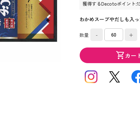
獲得するDecotoポイント:1
わかめスープやだしも入っ
-
+
数量
shopping_cart
カー