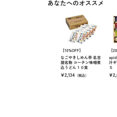
あなたへのオススメ
【10%OFF】
【2
なごやきしめん亭 名古
ap
屋名物 コーチン味噌煮
汁ギ
込うどん１０食
Ｓ
¥2,134
¥2,
（税込）