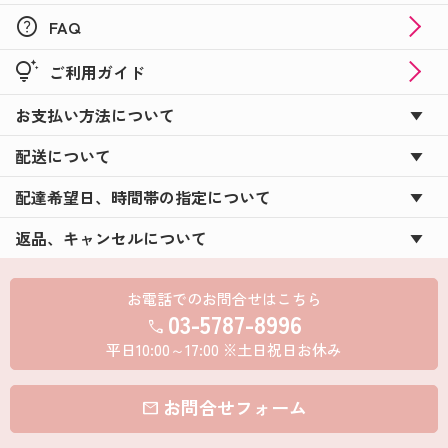
help
FAQ
tips_and_updates
ご利用ガイド
お支払い方法について
配送について
配達希望日、時間帯の指定について
返品、キャンセルについて
お電話でのお問合せはこちら
03-5787-8996
call
平日10:00～17:00 ※土日祝日お休み
お問合せフォーム
mail