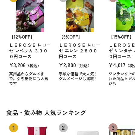
【12%OFF】
【9%OFF】
【15%OFF】
ＬＥＲＯＳＥ レロー
ＬＥＲＯＳＥ レロー
ＬＥＲＯＳＥ
ゼ レベッカ ３３０
ゼ エレン ２８００
ゼ サンタナ
０円コース
円コース
０円コース
¥3,206
¥2,800
¥4,017
（税込）
（税込）
（税
実用品からグルメま
手頃な価格で大人気！
ワンランク上
で。引き出物にも人気
グルメページも掲載！
れた商品とグ
です
ジも
食品・飲み物 人気ランキング