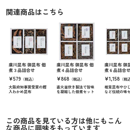
関連商品はこちら
廣川昆布 御昆布 佃
廣川昆布 御昆布 佃
廣川昆布 御
煮３品詰合せ
煮４品詰合せ
煮６品詰合
¥579
¥868
¥1,158
（税込）
（税込）
（税
大阪府知事賞受賞の鰹
直火釜炊き製法で旨味
椎茸昆布やひ
入わかめ昆布
を凝縮した佃煮セット
など伝統の味
この商品を見ている方は他にもこん
な商品に興味をもっています