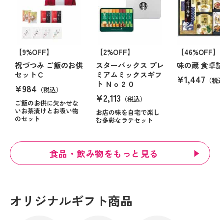
【9%OFF】
【2%OFF】
【46%OFF】
祝づつみ ご飯のお供
スターバックス プレ
味の蔵 食卓
セットＣ
ミアムミックスギフ
¥1,447
（税
ト Ｎｏ２０
¥984
（税込）
¥2,113
（税込）
ご飯のお供に欠かせな
いお茶漬けとお吸い物
お店の味を自宅で楽し
のセット
む多彩なラテセット
食品・飲み物をもっと見る
オリジナルギフト商品