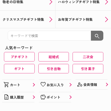
敬老の日特集
ハロウィンプチギフト特集
クリスマスプチギフト特集
お年賀プチギフト特集
search
人気キーワード
プチギフト
結婚式
二次会
ギフト
引き出物
引き菓子
manage_accounts
shopping_cart
favorite
会員情報
カート
お気に入り
description
savings
購入履歴
ポイント