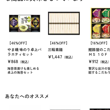
【46%OFF】
【46%OFF】
【16%OFF】
やま磯 味のり卓上バ
三輪素麺
鰹節屋のこ
ラエティセット
ＭＳ １０Ｆ
¥1,447
（税込）
¥868
¥912
（税込）
（税込
海苔茶漬けも楽しめる
贅沢な出汁の
卓上の海苔セット
能するこだわ
あなたへのオススメ