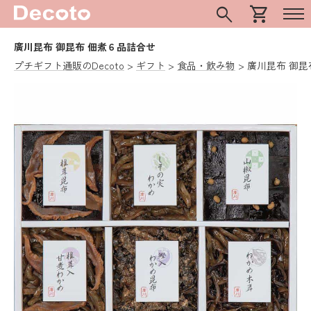
search
shopping_cart
廣川昆布 御昆布 佃煮６品詰合せ
プチギフト通販のDecoto
ギフト
食品・飲み物
廣川昆布 御昆