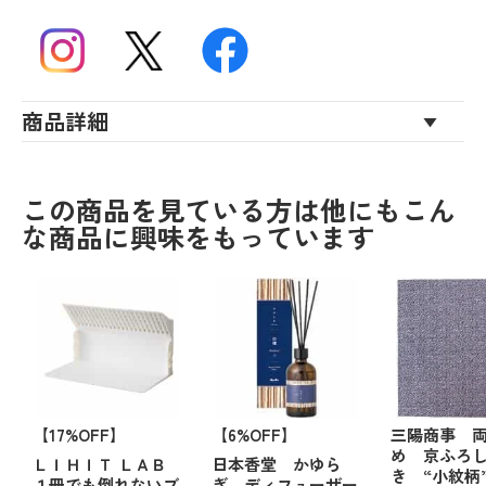
商品詳細
この商品を見ている方は他にもこん
な商品に興味をもっています
【17%OFF】
【6%OFF】
三陽商事 
め 京ふろ
ＬＩＨＩＴ ＬＡＢ
日本香堂 かゆら
き “小紋柄
１冊でも倒れないブ
ぎ ディフューザー