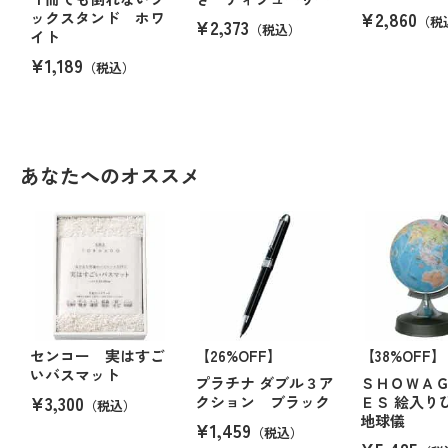
¥2,860
ックスタンド ホワ
（税
¥2,373
（税込）
イト
¥1,189
（税込）
あなたへのオススメ
センコー 実はすご
【26%OFF】
【38%OFF】
いバスマット
プラチナ ダブル３ア
ＳＨＯＷＡ
¥3,300
クション ブラック
ＥＳ 絵入り
（税込）
地球儀
¥1,459
（税込）