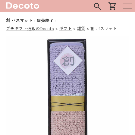
search
shopping_cart
創 バスマット
- 販売終了 -
プチギフト通販のDecoto
ギフト
雑貨
創 バスマット