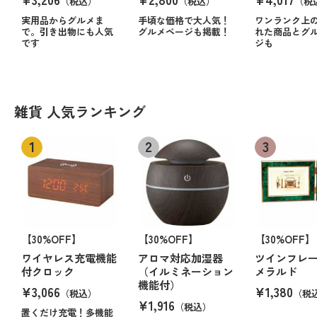
（税込）
（税込）
（税
実用品からグルメま
手頃な価格で大人気！
ワンランク上
で。引き出物にも人気
グルメページも掲載！
れた商品とグ
です
ジも
雑貨 人気ランキング
【30%OFF】
【30%OFF】
【30%OFF】
ワイヤレス充電機能
アロマ対応加湿器
ツインフレ
付クロック
（イルミネーション
メラルド
機能付）
¥3,066
¥1,380
（税込）
（税
¥1,916
（税込）
置くだけ充電！多機能