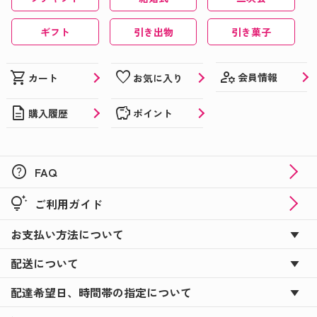
ギフト
引き出物
引き菓子
manage_accounts
shopping_cart
favorite
会員情報
カート
お気に入り
description
savings
購入履歴
ポイント
help
FAQ
tips_and_updates
ご利用ガイド
お支払い方法について
配送について
配達希望日、時間帯の指定について