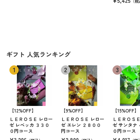
¥5,425
（税
ギフト 人気ランキング
【12%OFF】
【9%OFF】
【15%OFF】
ＬＥＲＯＳＥ レロー
ＬＥＲＯＳＥ レロー
ＬＥＲＯＳＥ
ゼ レベッカ ３３０
ゼ エレン ２８００
ゼ サンタナ
０円コース
円コース
０円コース
¥3,206
¥2,800
¥4,017