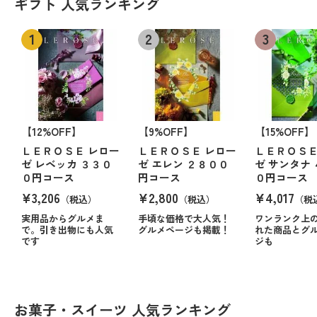
ギフト 人気ランキング
【12%OFF】
【9%OFF】
【15%OFF】
ＬＥＲＯＳＥ レロー
ＬＥＲＯＳＥ レロー
ＬＥＲＯＳＥ
ゼ レベッカ ３３０
ゼ エレン ２８００
ゼ サンタナ
０円コース
円コース
０円コース
¥3,206
¥2,800
¥4,017
（税込）
（税込）
（税
実用品からグルメま
手頃な価格で大人気！
ワンランク上
で。引き出物にも人気
グルメページも掲載！
れた商品とグ
です
ジも
お菓子・スイーツ 人気ランキング