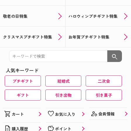
敬老の日特集
ハロウィンプチギフト特集
クリスマスプチギフト特集
お年賀プチギフト特集
search
人気キーワード
プチギフト
結婚式
二次会
ギフト
引き出物
引き菓子
manage_accounts
shopping_cart
favorite
会員情報
カート
お気に入り
description
savings
購入履歴
ポイント