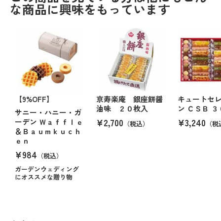
な商品に興味をもっています
【9%OFF】
京寿楽庵 銀座餅醤
キュートセ
油味 ２０枚入
ン ＣＳＢ ３
サニー・ハニー・ガ
¥2,700
¥3,240
ーデン Ｗａｆｆｌｅ
（税込）
（税
＆Ｂａｕｍｋｕｃｈ
ｅｎ
¥984
（税込）
ガーデンウェディング
にオススメな贈り物