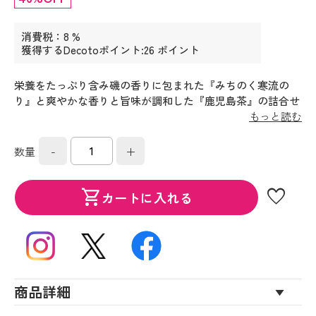
消費税：8 %
獲得するDecotoポイント:26 ポイント
栄養をたっぷり含み磯の香りに包まれた『みちのく寒流の
り』と爽やかな香りと旨味が調和した『鹿児島茶』の詰合せ
です。
もっと読む
-
+
数量
favorite
shopping_cart
カートに入れる
商品詳細