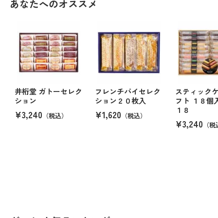
あなたへのオススメ
井桁堂 ガトーセレク
フレンチパイセレク
スティック
ション
ション２０枚入
フト １８個
１８
¥3,240
¥1,620
（税込）
（税込）
¥3,240
（税