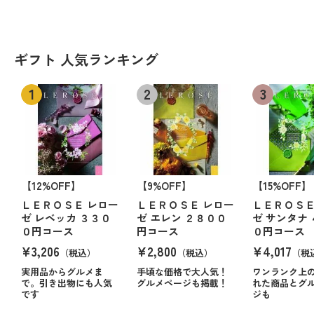
ギフト 人気ランキング
【12%OFF】
【9%OFF】
【15%OFF】
ＬＥＲＯＳＥ レロー
ＬＥＲＯＳＥ レロー
ＬＥＲＯＳＥ
ゼ レベッカ ３３０
ゼ エレン ２８００
ゼ サンタナ
０円コース
円コース
０円コース
¥3,206
¥2,800
¥4,017
（税込）
（税込）
（税
実用品からグルメま
手頃な価格で大人気！
ワンランク上
で。引き出物にも人気
グルメページも掲載！
れた商品とグ
です
ジも