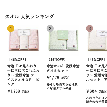
タオル 人気ランキング
【46%OFF】
【46%OFF】
【46%OFF】
今治 日々是ふわり
今治かのん 愛媛今治
今治 日々是
〜にちにちこれふわ
タオルセット
〜にちにち
り〜 愛媛今治 フェ
り〜 愛媛今
¥1,179
（税込）
イスタオル３Ｐ ピ
ルセット 
ンク
ー
暮らしを奏でる心地良
い今治タオルの品
¥1,768
¥884
（税込）
（税込
ふわりと心ほ
淡色の今治品