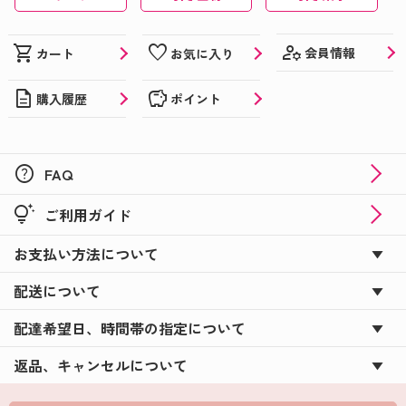
manage_accounts
shopping_cart
favorite
会員情報
カート
お気に入り
description
savings
購入履歴
ポイント
help
FAQ
tips_and_updates
ご利用ガイド
お支払い方法について
配送について
配達希望日、時間帯の指定について
返品、キャンセルについて