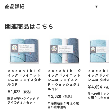
商品詳細
関連商品はこちら
ｃｏｃｏｈｉｂｉ ク
ｃｏｃｏｈｉｂｉ ク
ｃｏｃｏｈｉ
イックドライコット
イックドライコット
イックドラ
ンエコ フェイスタオ
ンエコ フェイス２
ンエコ タオ
ル２Ｐ
Ｐ・ウォッシュタオ
¥4,054
（税
ル１Ｐ
¥1,622
（税込）
肌への優しさ
¥2,028
（税込）
を両立したタ
乾きが早いクイックド
ライのタオルセット
２層構造糸が叶える驚
きの吸水速乾