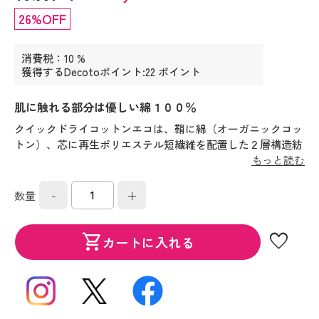
26%OFF
消費税：10 %
獲得するDecotoポイント:22 ポイント
肌に触れる部分は優しい綿１００％
クイックドライコットンエコは、鞘に綿（オーガニックコッ
トン）、芯に再生ポリエステル短繊維を配置した２層構造紡
績糸です。２層構造により乾きが早く、直接肌に触れる部分
もっと読む
は綿なのでやさしい肌ざわりです。
-
+
数量
favorite
shopping_cart
カートに入れる