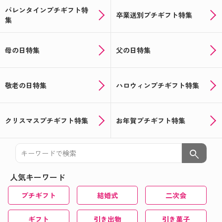
バレンタインプチギフト特
卒業送別プチギフト特集
集
母の日特集
父の日特集
敬老の日特集
ハロウィンプチギフト特集
クリスマスプチギフト特集
お年賀プチギフト特集
search
人気キーワード
プチギフト
結婚式
二次会
ギフト
引き出物
引き菓子