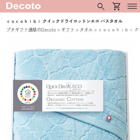
search
shopping_cart
ｃｏｃｏｈｉｂｉ クイックドライコットンエコ バスタオル
プチギフト通販のDecoto
ギフト
タオル
ｃｏｃｏｈｉｂｉ ク