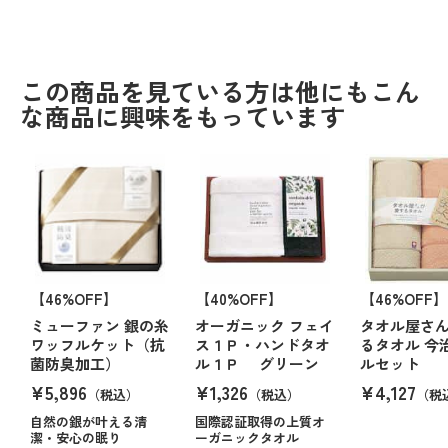
この商品を見ている方は他にもこん
な商品に興味をもっています
【46%OFF】
【40%OFF】
【46%OFF】
ミューファン 銀の糸
オーガニック フェイ
タオル屋さ
ワッフルケット（抗
ス１Ｐ・ハンドタオ
るタオル 今
菌防臭加工）
ル１Ｐ グリーン
ルセット
¥5,896
¥1,326
¥4,127
（税込）
（税込）
（税
自然の銀が叶える清
国際認証取得の上質オ
潔・安心の眠り
ーガニックタオル