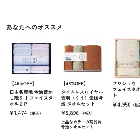
あなたへのオススメ
【46%OFF】
【46%OFF】
サワショウ
フェイスタ
日本名産地 今治ぼか
タイムレスロイヤル
ト
し織りⅡ フェイスタ
雲羽（くう）愛媛今
¥4,950
オル２Ｐ
治 タオルセット
（税
¥1,474
¥5,896
（税込）
（税込）
上品なカラーの高品質
今治タオルセット