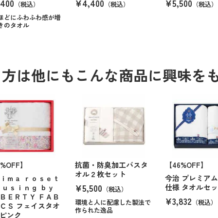
400
¥4,400
¥5,500
（税込）
（税込）
（税込）
ほどにふわふわ感が増
きのタオル
る方は他にもこんな商品に興味を
0%OFF】
抗菌・防臭加工バスタ
【46%OFF】
オル２枚セット
ｉｍａ ｒｏｓｅｔ
今治 プレミア
¥5,500
 ｕｓｉｎｇ ｂｙ
仕様 タオルセ
（税込）
ＢＥＲＴＹ ＦＡＢ
¥3,832
環境と人に配慮した製法で
（税込）
ＣＳ フェイスタオ
作られた逸品
ピンク