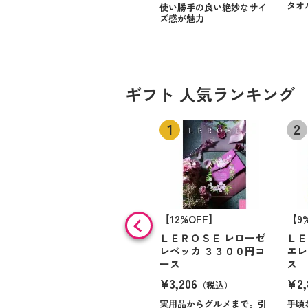
タオ
使い勝手の良い絶妙なサイ
ズ感が魅力
ギフト 人気ランキング
【12%OFF】
【9
ＬＥＲＯＳＥ レローゼ
ＬＥ
レベッカ ３３００円コ
エレ
ース
ス
¥3,206
¥2,
（税込）
実用品からグルメまで。引
手頃