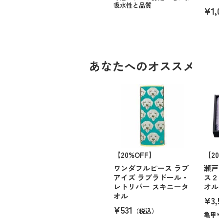
吸水性と品質
¥1,
あなたへのオススメ
【20%OFF】
【2
ワンダフルピース ラブ
瀬戸
アイズ ラブラドール・
ス２
レトリバー スキニータ
オル
オル
¥3,
¥531
（税込）
亀甲