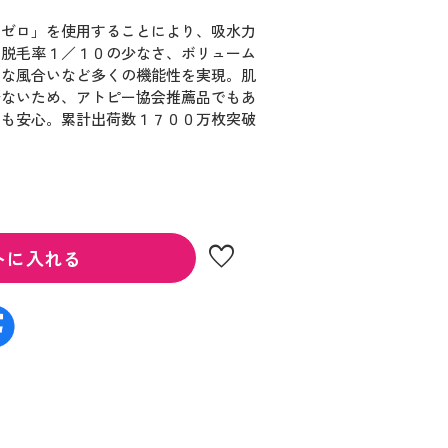
ーゼロ」を使用することにより、吸水力
、脱毛率１／１０の少なさ、ボリューム
わな風合いなど多くの機能性を実現。肌
少ないため、アトピー協会推薦品でもあ
にも安心。累計出荷数１７００万枚突破
。
favorite
トに入れる