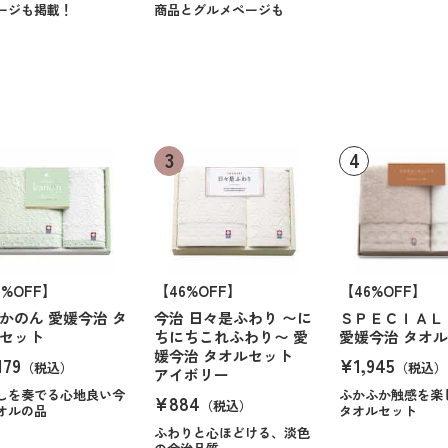
ージも掲載！
商品とグルメページも
6%OFF】
【46%OFF】
【46%OFF】
かのん 愛媛今治 タ
今治 日々是ふわり 〜に
ＳＰＥＣＩＡＬ
セット
ちにちこれふわり〜 愛
愛媛今治 タオ
媛今治 タオルセット
179
¥1,945
（税込）
（税込）
アイボリー
しを奏でる心地良い今
ふかふか触感を楽
¥884
（税込）
オルの品
タオルセット
ふわりと心ほどける、淡色