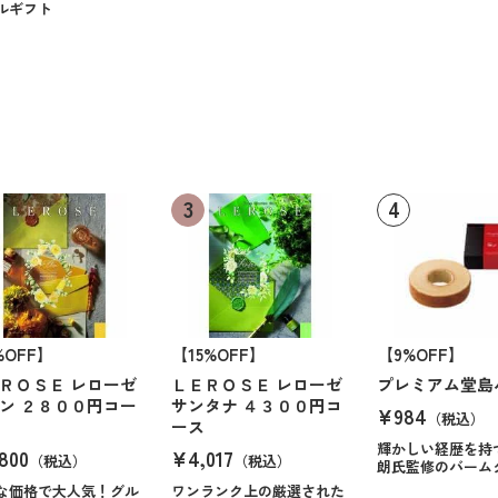
ルギフト
%OFF】
【15%OFF】
【9%OFF】
ＲＯＳＥ レローゼ
ＬＥＲＯＳＥ レローゼ
プレミアム堂島
ン ２８００円コー
サンタナ ４３００円コ
¥984
（税込）
ース
輝かしい経歴を持
800
¥4,017
（税込）
（税込）
朗氏監修のバーム
な価格で大人気！グル
ワンランク上の厳選された