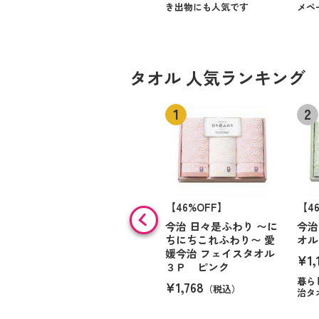
き出物にも人気です
メペ
タオル 人気ランキング
【46%OFF】
【4
今治 日々是ふわり 〜に
今治
ちにちこれふわり〜 愛
オル
媛今治 フェイスタオル
¥1,
３Ｐ ピンク
暮ら
¥1,768
（税込）
治タ