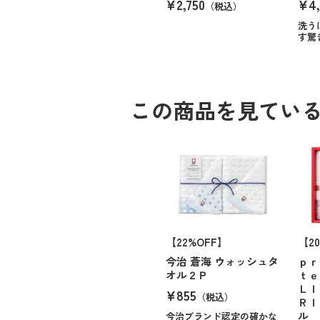
¥2,750
¥4,
（税込）
洗う
す驚
この商品を見てい
【22%OFF】
【2
今治 蒼海 ウォッシュタ
ｐｒ
オル２Ｐ
ｔｅ
ＬＩ
¥855
（税込）
ＲＩ
ル 
今治ブランド認定の確かな