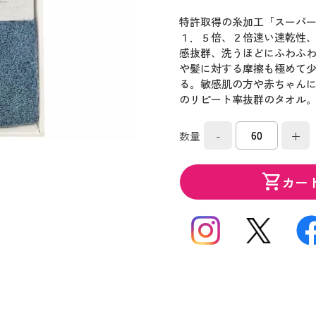
特許取得の糸加工「スーパ
１．５倍、２倍速い速乾性
感抜群、洗うほどにふわふ
や髪に対する摩擦も極めて
る。敏感肌の方や赤ちゃん
のリピート率抜群のタオル
-
+
数量
shopping_cart
カー