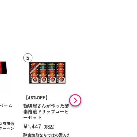
【46%OFF】
【9%OFF】
バーム
珈琲屋さんが作った酵
アラン・ド・パリ ショ
素焙煎ドリップコーヒ
コラオランジュ
ーセット
¥984
（税込）
つ有田逸
¥1,447
（税込）
クーヘン
ハンサムに仕立てたボック
スに甘いお菓子を
酵素焙煎ならではの澄んだ