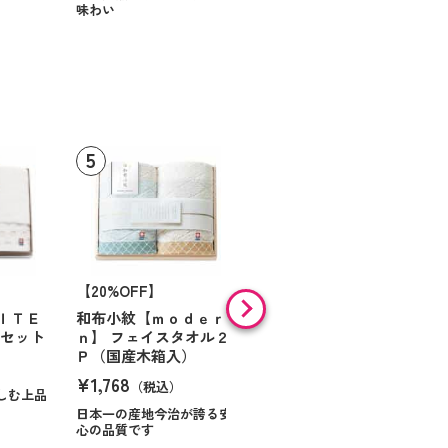
味わい
【20%OFF】
フェイスタオル ブルー
¥1,320
ＩＴＥ
和布小紋【ｍｏｄｅｒ
（税込）
ルセット
ｎ】 フェイスタオル２
Ｐ（国産木箱入）
¥1,768
（税込）
しむ上品
日本一の産地今治が誇る安
心の品質です