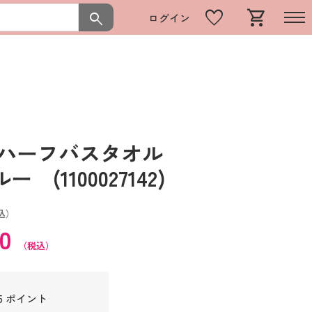
favorite
shopping_cart
search
ログイン
 ハーフバスタオル
(1100027142)
込）
50
（税込）
5 ポイント