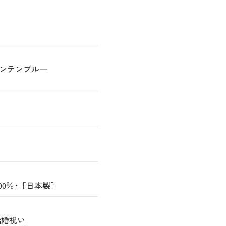
マウンテンブルー
100％･［日本製］
結婚祝い