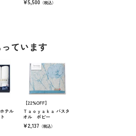
¥5,500
（税込）
もっています
【22%OFF】
ムホテル
Ｔａｏｙａｋａ バスタ
ット
オル ポピー
¥2,137
（税込）