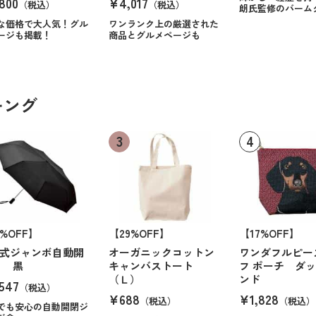
800
¥4,017
（税込）
（税込）
朗氏監修のバーム
な価格で大人気！グル
ワンランク上の厳選された
ージも掲載！
商品とグルメページも
キング
6%OFF】
【29%OFF】
【17%OFF】
式ジャンボ自動開
オーガニックコットン
ワンダフルピー
傘 黒
キャンバストート
フ ポーチ ダ
（Ｌ）
ンド
547
（税込）
¥688
¥1,828
（税込）
（税込）
でも安心の自動開閉ジ