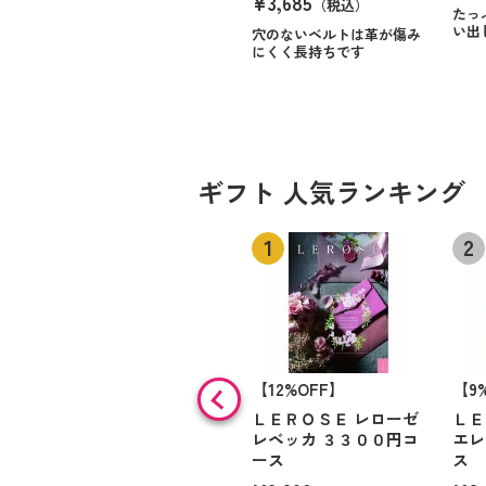
¥3,685
（税込）
たっ
い出
穴のないベルトは革が傷み
にくく長持ちです
ギフト 人気ランキング
【12%OFF】
【9
ＬＥＲＯＳＥ レローゼ
ＬＥ
レベッカ ３３００円コ
エレ
ース
ス