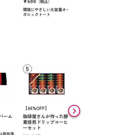
¥688
（税込）
環境にやさしい大容量オー
ガニックトート
【46%OFF】
【9%OFF】
バーム
珈琲屋さんが作った酵
アラン・ド・パリ ショ
素焙煎ドリップコーヒ
コラオランジュ
ーセット
¥984
（税込）
つ有田逸