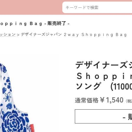
ｈｏｐｐｉｎｇ Ｂａｇ
- 販売終了 -
ッション
デザイナーズジャパン ２ｗａｙ Ｓｈｏｐｐｉｎｇ Ｂａｇ
デザイナーズ
Ｓｈｏｐｐｉ
ソング (11000
￥1,540
通常価格
（税
-