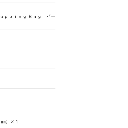
ｈｏｐｐｉｎｇ Ｂａｇ バー
０㎜）×１