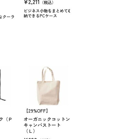
¥2,211
（税込）
ビジネス小物をまとめて収
納できるPCケース
なクーラ
【29%OFF】
ク（Ｐ
オーガニックコットン
キャンバストート
（Ｌ）