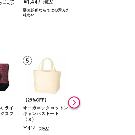
¥1,447
（税込）
クーヘン
ハンサムに仕立てたボック
スに甘いお菓子を
酵素焙煎ならではの澄んだ
味わい
【29%OFF】
【30%OFF】
ス ライ
オーガニックコットン
ベーシックエコバッグ
ックスフ
キャンバストート
ネイビー
（Ｓ）
¥201
（税込）
¥414
（税込）
ノベルティにも最適なコン