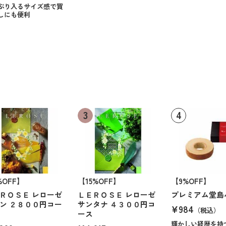
ぷり入るサイズ感で買
しにも便利
%OFF】
【15%OFF】
【9%OFF】
ＲＯＳＥ レローゼ
ＬＥＲＯＳＥ レローゼ
プレミアム堂島
ン ２８００円コー
サンタナ ４３００円コ
¥984
（税込）
ース
輝かしい経歴を持