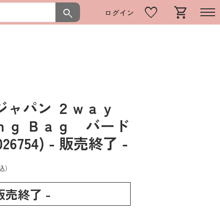
favorite
shopping_cart
search
ログイン
ジャパン ２ｗａｙ
ｎｇ Ｂａｇ バード
26754)
- 販売終了 -
込）
 販売終了 -