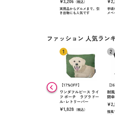
¥3,206
¥2,
（税込）
実用品からグルメまで。引
手頃
き出物にも人気です
メペ
ファッション 人気ラン
【17%OFF】
【3
ワンダフルピース ライ
耐風
フ ポーチ ラブラドー
閉
ル･レトリーバー
¥2,
¥1,828
（税込）
強風