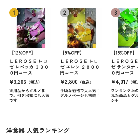
【12%OFF】
【9%OFF】
【15%OFF】
ＬＥＲＯＳＥ レロー
ＬＥＲＯＳＥ レロー
ＬＥＲＯＳＥ
ゼ レベッカ ３３０
ゼ エレン ２８００
ゼ サンタナ
０円コース
円コース
０円コース
¥3,206
¥2,800
¥4,017
（税込）
（税込）
（税
実用品からグルメま
手頃な価格で大人気！
ワンランク上
で。引き出物にも人気
グルメページも掲載！
れた商品とグ
です
ジも
洋食器 人気ランキング