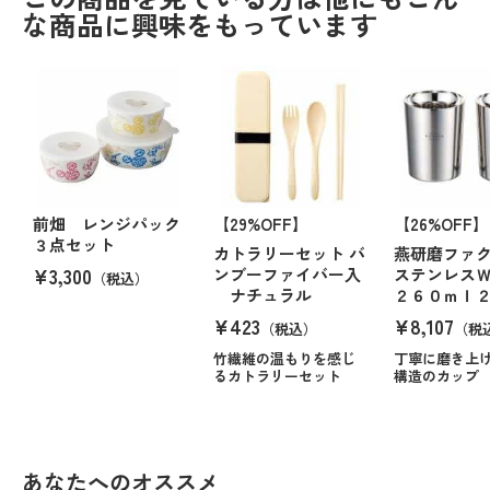
な商品に興味をもっています
前畑 レンジパック
【29%OFF】
【26%OFF】
３点セット
カトラリーセット バ
燕研磨ファ
¥3,300
ンブーファイバー入
ステンレス
（税込）
ナチュラル
２６０ｍｌ
¥423
¥8,107
（税込）
（税
竹繊維の温もりを感じ
丁寧に磨き上
るカトラリーセット
構造のカップ
あなたへのオススメ