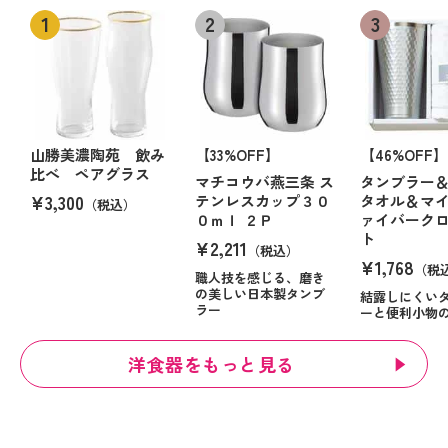
山勝美濃陶苑 飲み
【33%OFF】
【46%OFF】
比べ ペアグラス
マチコウバ燕三条 ス
タンブラー
¥3,300
テンレスカップ３０
タオル＆マ
（税込）
０ｍｌ ２Ｐ
ァイバーク
ト
¥2,211
（税込）
¥1,768
（税
職人技を感じる、磨き
の美しい日本製タンブ
結露しにくい
ラー
ーと便利小物
洋食器をもっと見る