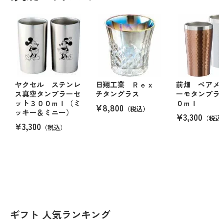
ヤクセル ステンレ
日翔工業 Ｒｅｘ
前畑 ペア
ス真空タンブラーセ
チタングラス
ーモタンブ
ット３００ｍｌ（ミ
０ｍｌ
¥8,800
（税込）
ッキー＆ミニー）
¥3,300
（税
¥3,300
（税込）
ギフト 人気ランキング