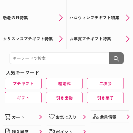
敬老の日特集
ハロウィンプチギフト特集
クリスマスプチギフト特集
お年賀プチギフト特集
search
人気キーワード
プチギフト
結婚式
二次会
ギフト
引き出物
引き菓子
manage_accounts
shopping_cart
favorite
会員情報
カート
お気に入り
description
savings
購入履歴
ポイント