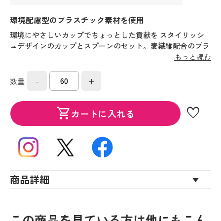
環境配慮型のプラスチック素材を使用
環境にやさしいカップでちょっとした貢献を スタイリッシ
ュデザインのカップとスプーンのセット。麦繊維配合のプラ
スチック素材で環境にも優しいです。
もっと読む
-
+
数量
favorite
shopping_cart
カートに入れる
商品詳細
この商品を見ている方は他にもこん