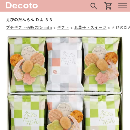
search
shopping_cart
えびのだんらん ＤＡ ３３
プチギフト通販のDecoto
ギフト
お菓子・スイーツ
えびのだん