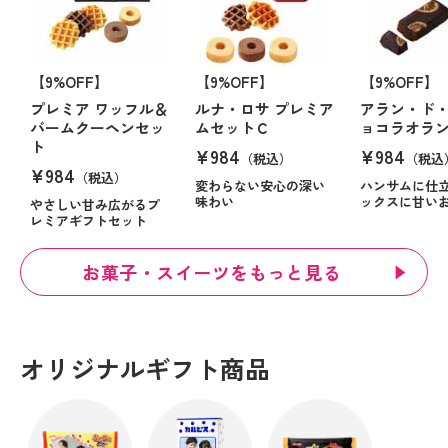
【9%OFF】
【9%OFF】
【9%OFF】
プレミア ワッフル＆
ルナ・ロサ プレミア
アラン・ド・
バームクーヘンセッ
ムセットＣ
ョコラオラ
ト
¥984
¥984
（税込）
（税込
¥984
（税込）
変わらない安心の深い
ハンサムに仕
味わい
ックスに甘い
やさしい甘み広がるプ
レミアギフトセット
お菓子・スイーツをもっと見る
オリジナルギフト商品