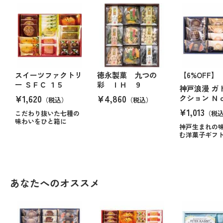
スイーツファクトリ
徳永製菓 九つの
【6%OFF】
ー ＳＦＣ １５
彩 ＩＨ ９
神戸浪漫 ガ
¥1,620
¥4,860
クション Ｎ
（税込）
（税込）
¥1,013
こだわり抜いた七種の
（税
味わいをひと箱に
神戸生まれの
む洋菓子ギフ
あなたへのオススメ