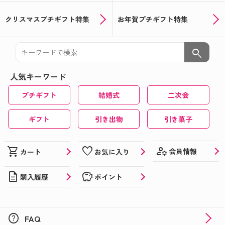
クリスマスプチギフト特集
お年賀プチギフト特集
search
人気キーワード
プチギフト
結婚式
二次会
ギフト
引き出物
引き菓子
manage_accounts
shopping_cart
favorite
会員情報
カート
お気に入り
description
savings
購入履歴
ポイント
help
FAQ