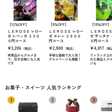
【12%OFF】
【9%OFF】
【15%OFF】
ＬＥＲＯＳＥ レロー
ＬＥＲＯＳＥ レロー
ＬＥＲＯＳＥ
ゼ レベッカ ３３０
ゼ エレン ２８００
ゼ サンタナ
０円コース
円コース
０円コース
¥3,206
¥2,800
¥4,017
（税込）
（税込）
（税
実用品からグルメま
手頃な価格で大人気！
ワンランク上
で。引き出物にも人気
グルメページも掲載！
れた商品とグ
です
ジも
お菓子・スイーツ 人気ランキング