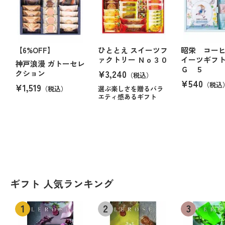
【6%OFF】
ひととえ スイーツフ
昭栄 コー
ァクトリー Ｎｏ３０
イーツギフ
神戸浪漫 ガトーセレ
Ｇ ５
¥3,240
クション
（税込）
¥540
（税込
¥1,519
（税込）
選ぶ楽しさを贈るバラ
エティ感あるギフト
ギフト 人気ランキング