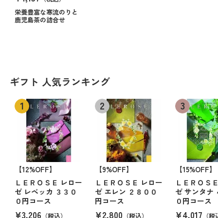
栄養豊富な寒流のりと
鹿児島茶の詰合せ
ギフト 人気ランキング
【12%OFF】
【9%OFF】
【15%OFF】
ＬＥＲＯＳＥ レロー
ＬＥＲＯＳＥ レロー
ＬＥＲＯＳＥ
ゼ レベッカ ３３０
ゼ エレン ２８００
ゼ サンタナ
０円コース
円コース
０円コース
¥3,206
¥2,800
¥4,017
（税込）
（税込）
（税