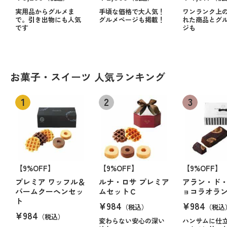
実用品からグルメま
手頃な価格で大人気！
ワンランク上
で。引き出物にも人気
グルメページも掲載！
れた商品とグ
です
ジも
お菓子・スイーツ 人気ランキング
【9%OFF】
【9%OFF】
【9%OFF】
プレミア ワッフル＆
ルナ・ロサ プレミア
アラン・ド・
バームクーヘンセッ
ムセットＣ
ョコラオラ
ト
¥984
¥984
（税込）
（税込
¥984
（税込）
変わらない安心の深い
ハンサムに仕