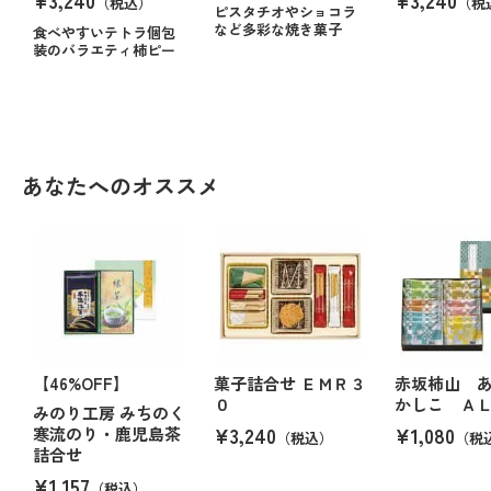
（税込）
（税
ピスタチオやショコラ
など多彩な焼き菓子
食べやすいテトラ個包
装のバラエティ柿ピー
あなたへのオススメ
【46%OFF】
菓子詰合せ ＥＭＲ３
赤坂柿山 
０
かしこ Ａ
みのり工房 みちのく
¥3,240
¥1,080
寒流のり・鹿児島茶
（税込）
（税
詰合せ
¥1,157
（税込）