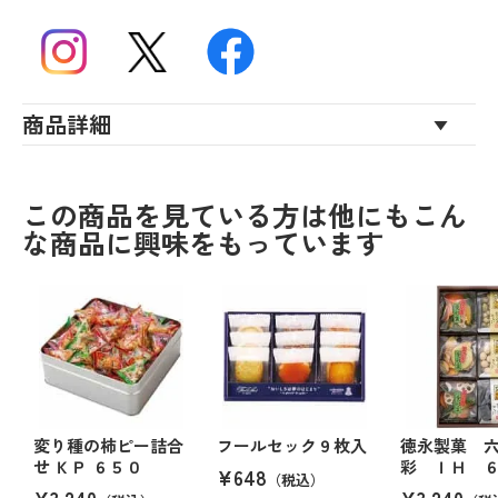
商品詳細
この商品を見ている方は他にもこん
な商品に興味をもっています
変り種の柿ピー詰合
フールセック９枚入
徳永製菓 
せ ＫＰ ６５０
彩 ＩＨ 
¥648
（税込）
¥3,240
¥3,240