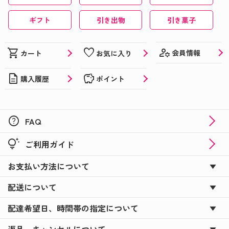
ギフト
引き出物
引き菓子
manage_accounts
shopping_cart
favorite
会員情報
カート
お気に入り
description
savings
購入履歴
ポイント
help
FAQ
tips_and_updates
ご利用ガイド
お支払い方法について
配送について
配達希望日、時間帯の指定について
返品、キャンセルについて