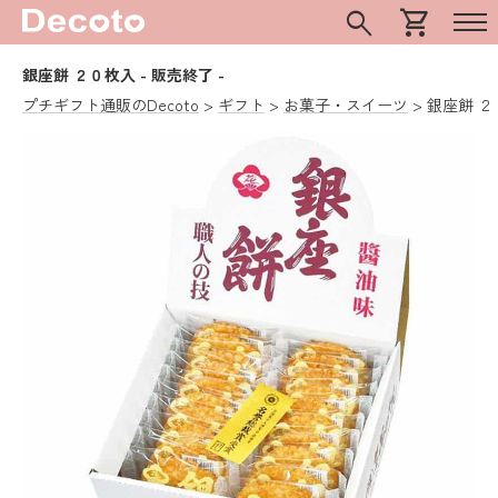
search
shopping_cart
銀座餅 ２０枚入
- 販売終了 -
プチギフト通販のDecoto
ギフト
お菓子・スイーツ
銀座餅 ２