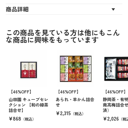
商品詳細
この商品を見ている方は他にもこん
な商品に興味をもっています
【46%OFF】
【46%OFF】
【46%OFF】
山田園 キューブセレ
あられ・羊かん詰合
静岡茶・有
クション 【和の緑茶
せ
南高梅詰合
詰合せ】
済）
¥2,315
（税込）
¥868
¥2,026
（税込）
（税