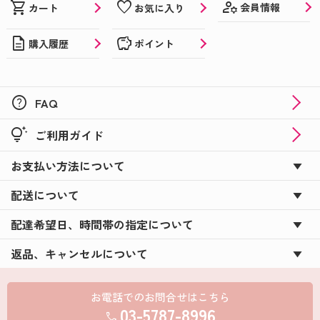
manage_accounts
shopping_cart
favorite
会員情報
カート
お気に入り
description
savings
購入履歴
ポイント
help
FAQ
tips_and_updates
ご利用ガイド
お支払い方法について
配送について
配達希望日、時間帯の指定について
返品、キャンセルについて
お電話でのお問合せはこちら
03-5787-8996
call