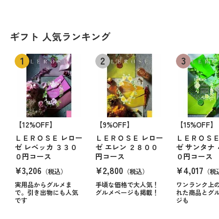
ギフト 人気ランキング
【12%OFF】
【9%OFF】
【15%OFF】
ＬＥＲＯＳＥ レロー
ＬＥＲＯＳＥ レロー
ＬＥＲＯＳＥ
ゼ レベッカ ３３０
ゼ エレン ２８００
ゼ サンタナ
０円コース
円コース
０円コース
¥3,206
¥2,800
¥4,017
（税込）
（税込）
（税
実用品からグルメま
手頃な価格で大人気！
ワンランク上
で。引き出物にも人気
グルメページも掲載！
れた商品とグ
です
ジも