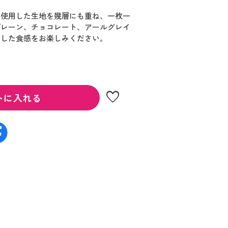
り使用した生地を幾層にも重ね、一枚一
プレーン、チョコレート、アールグレイ
とした食感をお楽しみください。
favorite
トに入れる