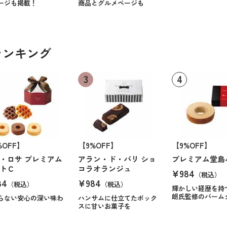
ージも掲載！
商品とグルメページも
ランキング
%OFF】
【9%OFF】
【9%OFF】
・ロサ プレミアム
アラン・ド・パリ ショ
プレミアム堂島
トＣ
コラオランジュ
¥984
（税込）
84
¥984
（税込）
（税込）
輝かしい経歴を持
朗氏監修のバーム
らない安心の深い味わ
ハンサムに仕立てたボック
スに甘いお菓子を