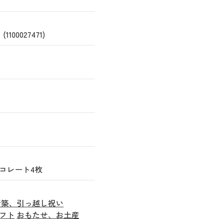
0027471)
コレート4枚
新築、引っ越し祝い
フト
おもたせ、お土産