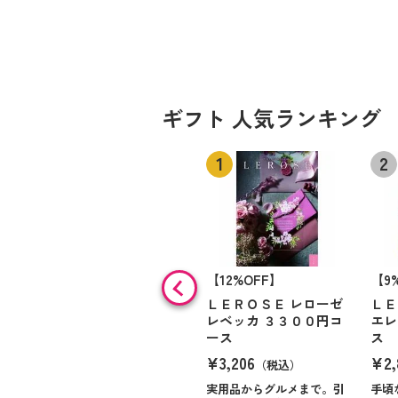
ギフト 人気ランキング
【12%OFF】
【9
ＬＥＲＯＳＥ レローゼ
ＬＥ
レベッカ ３３００円コ
エレ
ース
ス
¥3,206
¥2,
（税込）
実用品からグルメまで。引
手頃