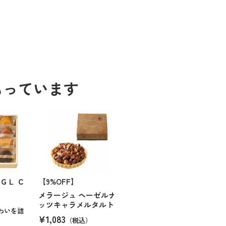
もっています
ＧＬ Ｃ
【9%OFF】
メラージュ ヘーゼルナ
）
ッツキャラメルタルト
わいを詰
¥1,083
（税込）