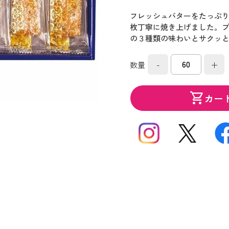
フレッシュバターをたっぷ
枚丁寧に焼き上げました。
の３種類の味わいとサクッ
-
+
数量
shopping_cart
カー