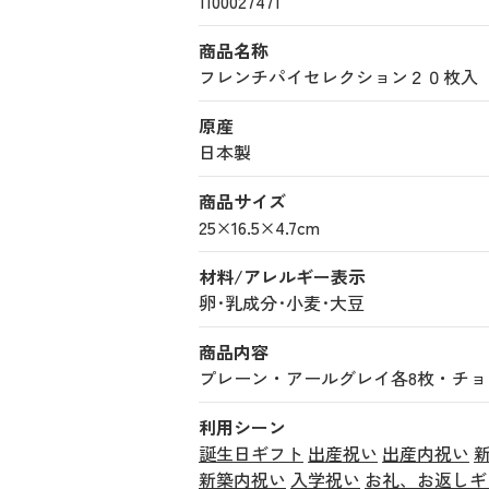
1100027471
商品名称
フレンチパイセレクション２０枚入 (110
原産
日本製
商品サイズ
25×16.5×4.7cm
材料/アレルギー表示
卵･乳成分･小麦･大豆
商品内容
プレーン・アールグレイ各8枚・チョ
利用シーン
誕生日ギフト
出産祝い
出産内祝い
新築内祝い
入学祝い
お礼、お返しギ