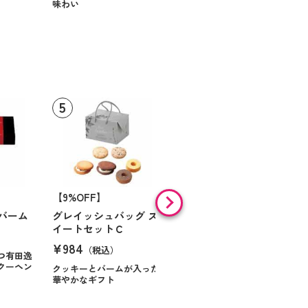
味わい
【9%OFF】
【46%OFF】
バーム
グレイッシュバッグ ス
ミル・ガトー スイーツ
イートセットＣ
セレクト
¥984
¥868
（税込）
（税込）
つ有田逸
クーヘン
クッキーとバームが入った
華やかなギフト