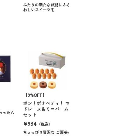
ふたりの新たな旅路にふさ
わしいスイーツを
【9%OFF】
ボン！ボナペティ！ マ
ドレーヌ＆ミニバーム
わった八
セット
¥984
（税込）
ちょっぴり贅沢な ご褒美タ