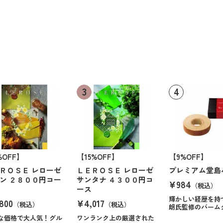
%OFF】
【15%OFF】
【9%OFF】
ＲＯＳＥ レローゼ
ＬＥＲＯＳＥ レローゼ
プレミアム堂島
ン ２８００円コー
サンタナ ４３００円コ
¥984
（税込）
ース
輝かしい経歴を持
800
¥4,017
（税込）
（税込）
朗氏監修のバーム
な価格で大人気！グル
ワンランク上の厳選された