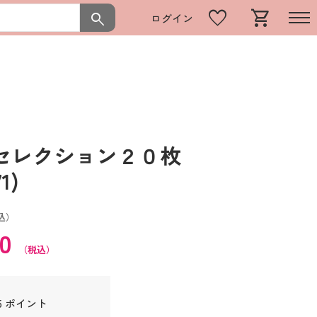
favorite
shopping_cart
search
ログイン
セレクション２０枚
1)
込）
20
（税込）
5 ポイント