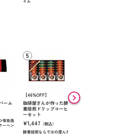
イム
【46%OFF】
【9%OFF】
バーム
珈琲屋さんが作った酵
アラン・ド・パリ ショ
素焙煎ドリップコーヒ
コラオランジュ
ーセット
¥984
（税込）
つ有田逸
¥1,447
（税込）
クーヘン
ハンサムに仕立てたボック
スに甘いお菓子を
酵素焙煎ならではの澄んだ