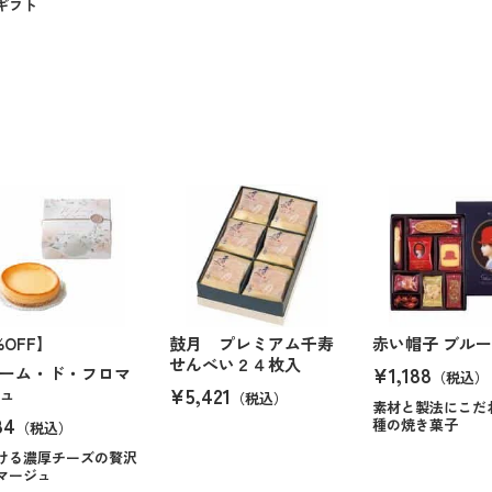
ギフト
%OFF】
鼓月 プレミアム千寿
赤い帽子 ブルー
せんべい２４枚入
¥1,188
ーム・ド・フロマ
（税込）
¥5,421
ュ
（税込）
素材と製法にこだ
84
種の焼き菓子
（税込）
ける濃厚チーズの贅沢
マージュ