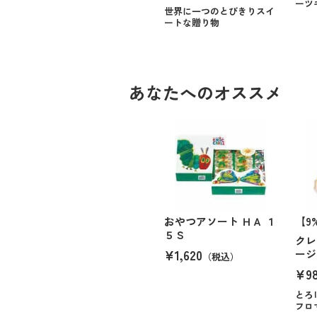
ーツ
世界に一つのとびきりスイ
ートな贈り物
あなたへのオススメ
おやつアソート ＨＡ １
【9
５Ｓ
クレ
¥1,620
ージ
（税込）
¥9
とろ
フロ