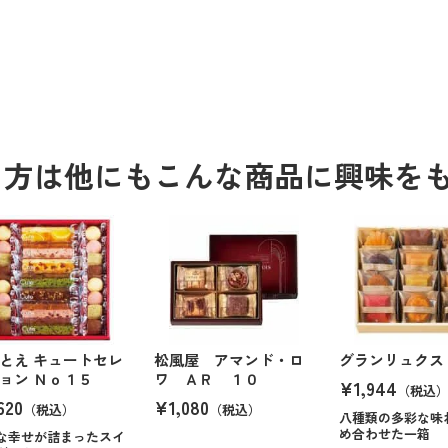
る方は他にもこんな商品に興味を
とえ キュートセレ
松風屋 アマンド・ロ
グランリュクス 
ョン Ｎｏ１５
ワ ＡＲ １０
¥1,944
（税込
620
¥1,080
（税込）
（税込）
八種類の多彩な味
め合わせた一箱
な幸せが詰まったスイ