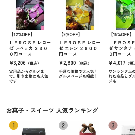
【12%OFF】
【9%OFF】
【15%OFF】
ＬＥＲＯＳＥ レロー
ＬＥＲＯＳＥ レロー
ＬＥＲＯＳＥ
ゼ レベッカ ３３０
ゼ エレン ２８００
ゼ サンタナ
０円コース
円コース
０円コース
¥3,206
¥2,800
¥4,017
（税込）
（税込）
（税
実用品からグルメま
手頃な価格で大人気！
ワンランク上
で。引き出物にも人気
グルメページも掲載！
れた商品とグ
です
ジも
お菓子・スイーツ 人気ランキング