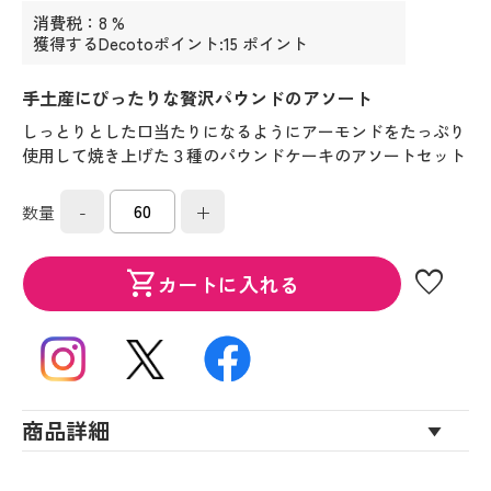
消費税：8 %
獲得するDecotoポイント:15 ポイント
手土産にぴったりな贅沢パウンドのアソート
しっとりとした口当たりになるようにアーモンドをたっぷり
使用して焼き上げた３種のパウンドケーキのアソートセット
-
+
数量
favorite
shopping_cart
カートに入れる
商品詳細