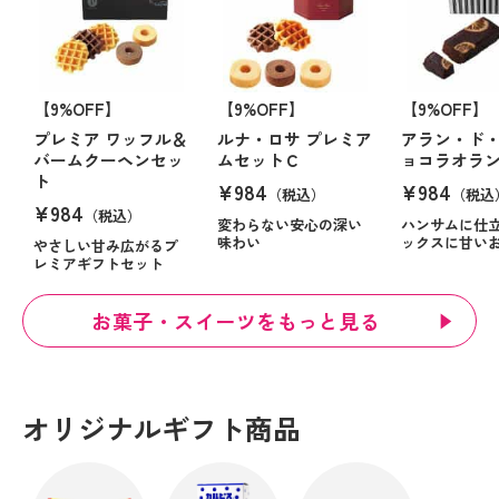
【9%OFF】
【9%OFF】
【9%OFF】
プレミア ワッフル＆
ルナ・ロサ プレミア
アラン・ド・
バームクーヘンセッ
ムセットＣ
ョコラオラ
ト
¥984
¥984
（税込）
（税込
¥984
（税込）
変わらない安心の深い
ハンサムに仕
味わい
ックスに甘い
やさしい甘み広がるプ
レミアギフトセット
お菓子・スイーツをもっと見る
オリジナルギフト商品