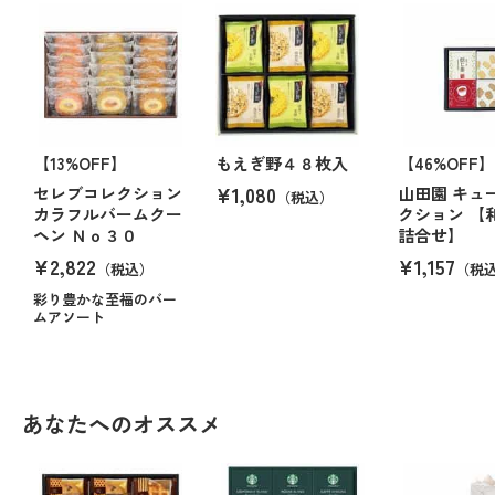
【13%OFF】
もえぎ野４８枚入
【46%OFF】
¥1,080
セレブコレクション
山田園 キュ
（税込）
カラフルバームクー
クション 【
ヘン Ｎｏ３０
詰合せ】
¥2,822
¥1,157
（税込）
（税
彩り豊かな至福のバー
ムアソート
あなたへのオススメ