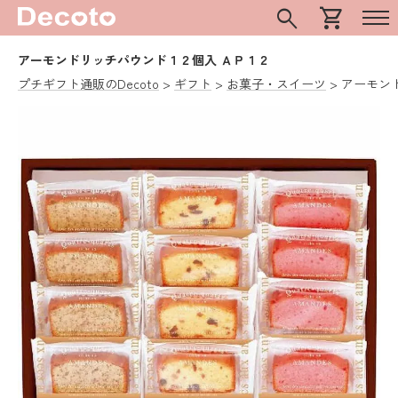
search
shopping_cart
アーモンドリッチパウンド１２個入 ＡＰ１２
プチギフト通販のDecoto
ギフト
お菓子・スイーツ
アーモン