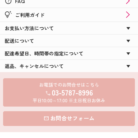
help
FAQ
tips_and_updates
ご利用ガイド
お支払い方法について
配送について
配達希望日、時間帯の指定について
返品、キャンセルについて
お電話でのお問合せはこちら
03-5787-8996
call
平日10:00～17:00 ※土日祝日お休み
お問合せフォーム
mail