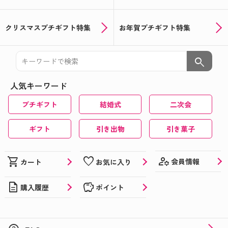
クリスマスプチギフト特集
お年賀プチギフト特集
search
人気キーワード
プチギフト
結婚式
二次会
ギフト
引き出物
引き菓子
manage_accounts
shopping_cart
favorite
会員情報
カート
お気に入り
description
savings
購入履歴
ポイント