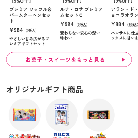
【9%OFF】
【9%OFF】
【9%OFF】
プレミア ワッフル＆
ルナ・ロサ プレミア
アラン・ド・
バームクーヘンセッ
ムセットＣ
ョコラオラ
ト
¥984
¥984
（税込）
（税込
¥984
（税込）
変わらない安心の深い
ハンサムに仕
味わい
ックスに甘い
やさしい甘み広がるプ
レミアギフトセット
お菓子・スイーツをもっと見る
オリジナルギフト商品