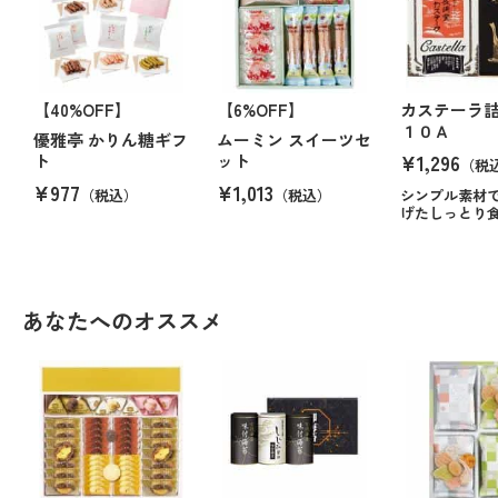
【40%OFF】
【6%OFF】
カステーラ詰
１０Ａ
優雅亭 かりん糖ギフ
ムーミン スイーツセ
¥1,296
ト
ット
（税
¥977
¥1,013
（税込）
（税込）
シンプル素材
げたしっとり
あなたへのオススメ