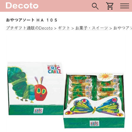
search
shopping_cart
おやつアソート ＨＡ １０Ｓ
プチギフト通販のDecoto
ギフト
お菓子・スイーツ
おやつアソ