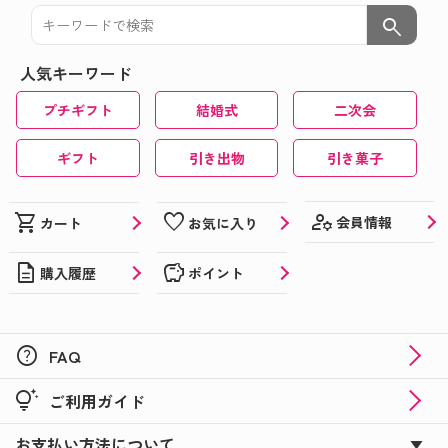
search
人気キーワード
プチギフト
結婚式
二次会
ギフト
引き出物
引き菓子
manage_accounts
shopping_cart
favorite
会員情報
カート
お気に入り
description
savings
購入履歴
ポイント
help
FAQ
tips_and_updates
ご利用ガイド
お支払い方法について