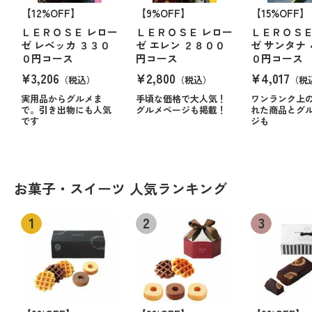
【12%OFF】
【9%OFF】
【15%OFF】
ＬＥＲＯＳＥ レロー
ＬＥＲＯＳＥ レロー
ＬＥＲＯＳＥ
ゼ レベッカ ３３０
ゼ エレン ２８００
ゼ サンタナ
０円コース
円コース
０円コース
¥3,206
¥2,800
¥4,017
（税込）
（税込）
（税
実用品からグルメま
手頃な価格で大人気！
ワンランク上
で。引き出物にも人気
グルメページも掲載！
れた商品とグ
です
ジも
お菓子・スイーツ 人気ランキング