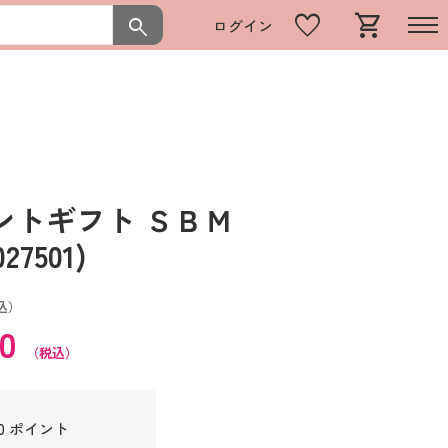
favorite
shopping_cart
search
ログイン
ントギフト ＳＢＭ
7501)
込）
60
（税込）
0 ポイント