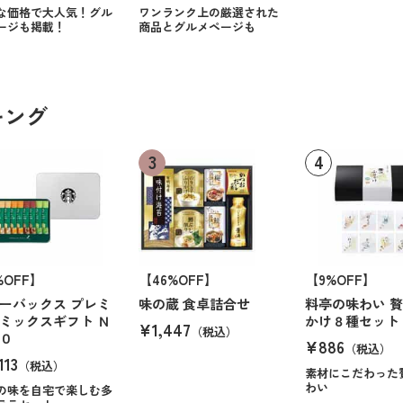
な価格で大人気！グル
ワンランク上の厳選された
ージも掲載！
商品とグルメページも
キング
%OFF】
【46%OFF】
【9%OFF】
ーバックス プレミ
味の蔵 食卓詰合せ
料亭の味わい 
ミックスギフト Ｎ
かけ８種セット
¥1,447
（税込）
０
¥886
（税込）
113
（税込）
素材にこだわった
わい
の味を自宅で楽しむ多