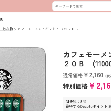
Ｂ
・飲み物
カフェモーメントギフト ＳＢＭ ２０Ｂ
カフェモーメ
２０Ｂ (110002
￥2,160
通常価格
（税
￥2,1
特別価格
消費税：8 %
獲得するDecotoポイント:2