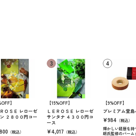
%OFF】
【15%OFF】
【9%OFF】
ＲＯＳＥ レローゼ
ＬＥＲＯＳＥ レローゼ
プレミアム堂島
ン ２８００円コー
サンタナ ４３００円コ
¥984
（税込）
ース
輝かしい経歴を持
800
¥4,017
（税込）
（税込）
朗氏監修のバーム