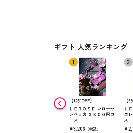
ギフト 人気ランキング
【12%OFF】
【9
ＬＥＲＯＳＥ レローゼ
ＬＥ
レベッカ ３３００円コ
エレ
ース
ス
¥3,206
¥2,
（税込）