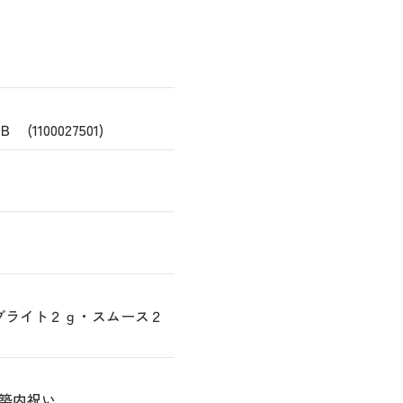
100027501)
ブライト２ｇ・スムース２
築内祝い