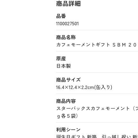
商品詳細
品番
1100027501
商品名称
カフェモーメントギフト ＳＢＭ ２０Ｂ (1
原産
日本製
商品サイズ
16.4×12.4×2.2cm(缶入り)
商品内容
スターバックスカフェモーメント（
ｇ各５袋）
利用シーン
誕生日ギフト
新築、引っ越し祝い
新