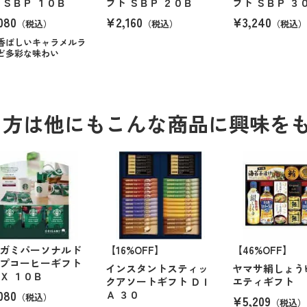
 ＳＢＰ １０Ｂ
フト ＳＢＰ ２０Ｂ
フト ＳＢＰ ３
080
¥2,160
¥3,240
（税込）
（税込）
（税込）
香ばしいキャラメルラ
ど多彩な味わい
る方は他にもこんな商品に興味を
ガミパーソナルド
【16%OFF】
【46%OFF】
プコーヒーギフト
インスタントスティッ
ヤマサ絹しょう
Ｘ １０Ｂ
クアソートギフト ＤＩ
エティギフト
080
Ａ ３０
（税込）
¥5,209
（税込）