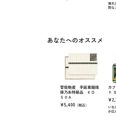
淹れ
別な
あなたへのオススメ
菅哉物産 手延素麺揖
カフ
保乃糸特級品 ＫＯ
ト 
５０Ａ
¥2,
¥5,400
（税込）
いれ
が広