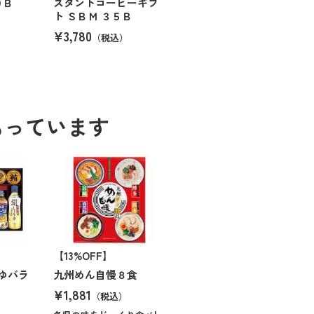
０Ｂ
スタントコーヒーギフ
ト ＳＢＭ ３５Ｂ
¥3,780
（税込）
もっています
【13%OFF】
ゆバラ
九州めん自慢８食
¥1,881
（税込）