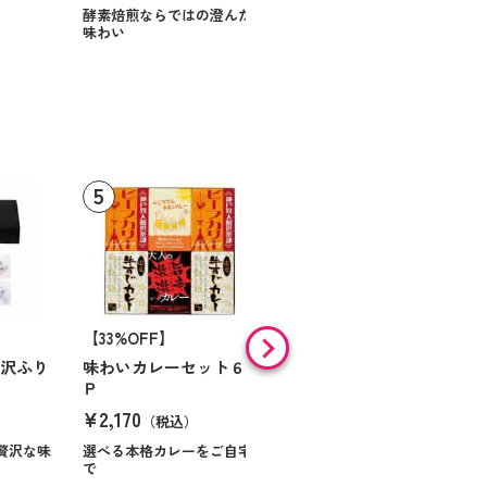
スに甘いお菓子を
酵素焙煎ならではの澄んだ
味わい
【33%OFF】
【9%OFF】
贅沢ふり
味わいカレーセット６
味の素 「クノールＲ」
Ｐ
スープ＆コーヒーギフ
ト Ｎｏ１０
¥2,170
（税込）
¥984
（税込）
贅沢な味
選べる本格カレーをご自宅
で
ほっとくつろぐ時間を届け