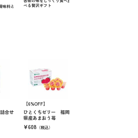
各県の味をじっくり食べ比
べる贅沢ギフト
調味料と
【6%OFF】
苔詰合せ
ひとくちゼリー 福岡
県産あまおう苺
）
¥608
（税込）