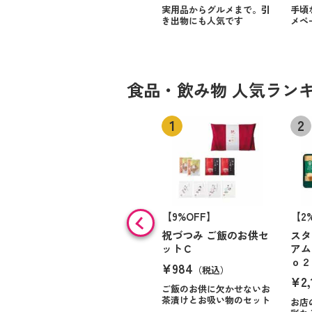
実用品からグルメまで。引
手頃
き出物にも人気です
メペ
食品・飲み物 人気ラン
【9%OFF】
【2
祝づつみ ご飯のお供セ
スタ
ットＣ
アム
ｏ２
¥984
（税込）
¥2,
ご飯のお供に欠かせないお
茶漬けとお吸い物のセット
お店