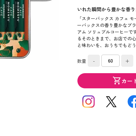
いれた瞬間から豊かな香り
「スターバックス カフェ 
ーバックスの香り豊かなブ
アム ソリュブルコーヒーで
るそのときまで、お店での
と味わいを、おうちでもど
-
+
数量
shopping_cart
カー