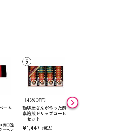
【46%OFF】
【9%OFF】
バーム
珈琲屋さんが作った酵
アラン・ド・パリ ショ
素焙煎ドリップコーヒ
コラオランジュ
ーセット
¥984
（税込）
つ有田逸
¥1,447
（税込）
クーヘン
ハンサムに仕立てたボック