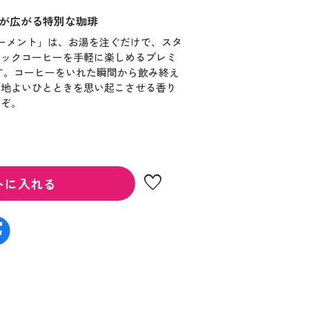
が広がる特別な珈琲
モーメント」は、お湯を注ぐだけで、スタ
ラックコーヒーを手軽に楽しめるプレミ
す。コーヒーをいれた瞬間から飲み終え
心地よいひとときを思い起こさせる香り
うぞ。
favorite
トに入れる