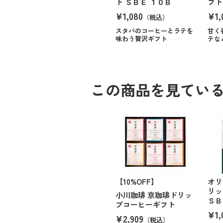
ト ＳＢＥ １０Ｂ
フト
¥1,080
¥1,
（税込）
スタバのコーヒーとラテを
甘く
味わう贅沢ギフト
テな
この商品を見てい
【10%OFF】
オリ
リッ
小川珈琲 京珈琲ドリッ
ＳＢ
プコーヒーギフト
¥1,
¥2,909
（税込）