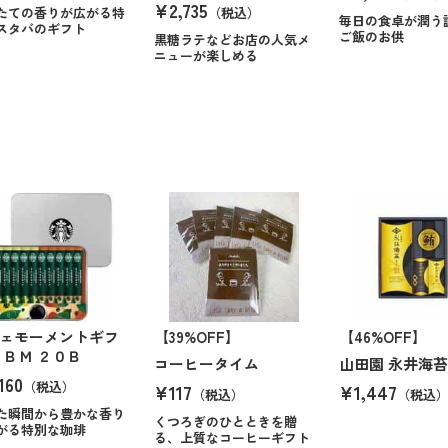
¥2,735
たての香りが広がる特
（税込）
毎日の食卓が潤う
スタバのギフト
ご飯のお供
黒糖ラテなどお店の人気メ
ニューが楽しめる
ェモーメントギフ
【39%OFF】
【46%OFF】
ＳＢＭ ２０Ｂ
コーヒータイム
山田園 永井海
160
（税込）
¥117
¥1,447
（税込）
（税込
た瞬間から豊かな香り
くつろぎのひとときを贈
がる特別な珈琲
る、上質なコーヒーギフト