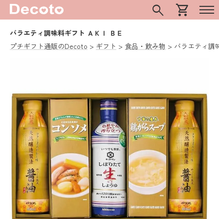
search
shopping_cart
バラエティ調味料ギフト ＡＫＩ ＢＥ
プチギフト通販のDecoto
ギフト
食品・飲み物
バラエティ調味