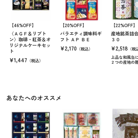
【46%OFF】
【20%OFF】
【22%OFF】
〈ＡＧＦ＆リプト
バラエティ調味料ギ
産地銘茶詰合
ン〉珈琲・紅茶＆オ
フト ＡＰ ＢＥ
３０
リジナルケーキセッ
¥2,170
¥2,518
（税込）
（税
ト
上品な和風缶
¥1,447
（税込）
２つの産地の
あなたへのオススメ