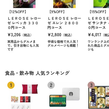
【12%OFF】
【9%OFF】
【15%OFF】
ＬＥＲＯＳＥ レロー
ＬＥＲＯＳＥ レロー
ＬＥＲＯＳＥ
ゼ レベッカ ３３０
ゼ エレン ２８００
ゼ サンタナ
０円コース
円コース
０円コース
¥3,206
¥2,800
¥4,017
（税込）
（税込）
（税
実用品からグルメま
手頃な価格で大人気！
ワンランク上
で。引き出物にも人気
グルメページも掲載！
れた商品とグ
です
ジも
食品・飲み物 人気ランキング