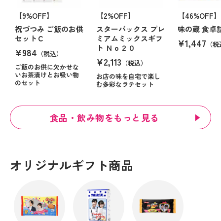
【9%OFF】
【2%OFF】
【46%OFF】
祝づつみ ご飯のお供
スターバックス プレ
味の蔵 食卓
セットＣ
ミアムミックスギフ
¥1,447
（税
ト Ｎｏ２０
¥984
（税込）
¥2,113
（税込）
ご飯のお供に欠かせな
いお茶漬けとお吸い物
お店の味を自宅で楽し
のセット
む多彩なラテセット
食品・飲み物をもっと見る
オリジナルギフト商品