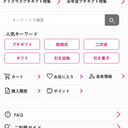
クリスマスプチギフト特集
お年賀プチギフト特集
search
人気キーワード
プチギフト
結婚式
二次会
ギフト
引き出物
引き菓子
manage_accounts
shopping_cart
favorite
会員情報
カート
お気に入り
description
savings
購入履歴
ポイント
help
FAQ
tips_and_updates
ご利用ガイド