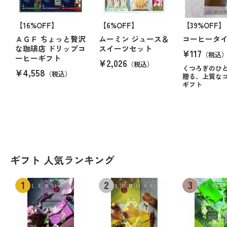
【16%OFF】
【6%OFF】
【39%OFF】
ＡＧＦ ちょっと贅沢
ムーミン ジュース＆
コーヒータ
な珈琲店 ドリップコ
スイーツセット
¥117
（税込
ーヒーギフト
¥2,026
（税込）
くつろぎのひ
¥4,558
（税込）
贈る、上質な
ギフト
ギフト 人気ランキング