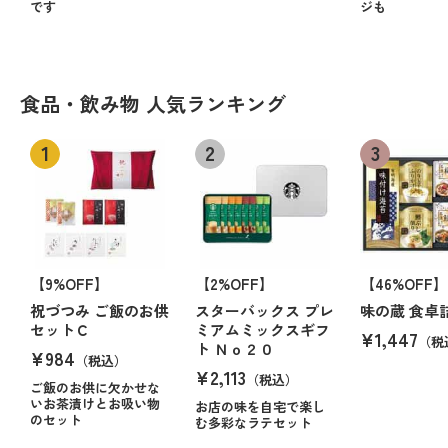
です
ジも
食品・飲み物 人気ランキング
【9%OFF】
【2%OFF】
【46%OFF】
祝づつみ ご飯のお供
スターバックス プレ
味の蔵 食卓
セットＣ
ミアムミックスギフ
¥1,447
（税
ト Ｎｏ２０
¥984
（税込）
¥2,113
（税込）
ご飯のお供に欠かせな
いお茶漬けとお吸い物
お店の味を自宅で楽し
のセット
む多彩なラテセット