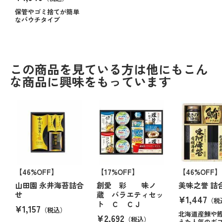
保管やゴミ捨てが簡単
なパウチタイプ
この商品を見ている方は他にもこん
な商品に興味をもっています
【46%OFF】
【17%OFF】
【46%OFF】
山田園 永井海苔詰合
創愛 彩 味ノ
美味之誉 詰
せ
蔵 バラエティセッ
¥1,447
（税
ト Ｃ ＣＪ
¥1,157
（税込）
北海道産鰊や
¥2,692
（税込）
えた人気のギ