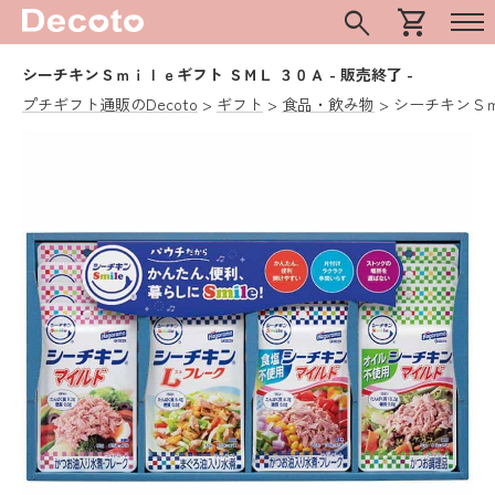
search
shopping_cart
シーチキンＳｍｉｌｅギフト ＳＭＬ ３０Ａ
- 販売終了 -
プチギフト通販のDecoto
ギフト
食品・飲み物
シーチキンＳｍ