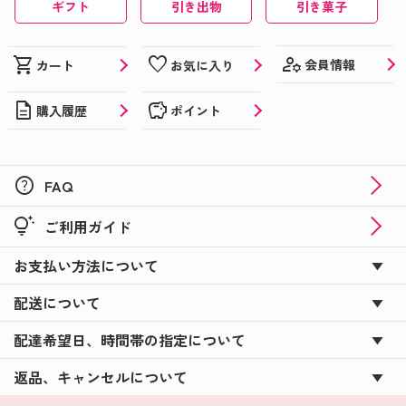
ギフト
引き出物
引き菓子
manage_accounts
shopping_cart
favorite
会員情報
カート
お気に入り
description
savings
購入履歴
ポイント
help
FAQ
tips_and_updates
ご利用ガイド
お支払い方法について
配送について
配達希望日、時間帯の指定について
返品、キャンセルについて