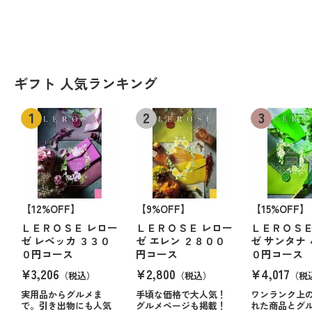
ギフト 人気ランキング
【12%OFF】
【9%OFF】
【15%OFF】
ＬＥＲＯＳＥ レロー
ＬＥＲＯＳＥ レロー
ＬＥＲＯＳＥ
ゼ レベッカ ３３０
ゼ エレン ２８００
ゼ サンタナ
０円コース
円コース
０円コース
¥3,206
¥2,800
¥4,017
（税込）
（税込）
（税
実用品からグルメま
手頃な価格で大人気！
ワンランク上
で。引き出物にも人気
グルメページも掲載！
れた商品とグ