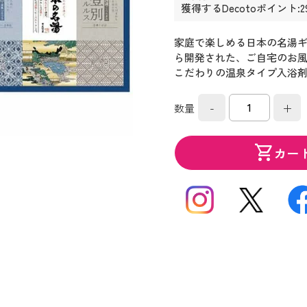
獲得するDecotoポイント:2
家庭で楽しめる日本の名湯
ら開発された、ご自宅のお
こだわりの温泉タイプ入浴
-
+
数量
shopping_cart
カー