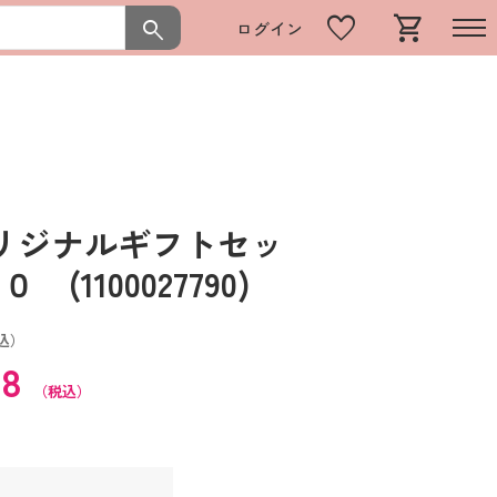
favorite
shopping_cart
search
ログイン
リジナルギフトセッ
(1100027790)
込）
28
（税込）