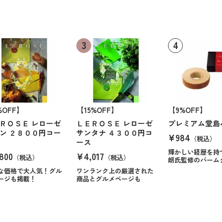
%OFF】
【15%OFF】
【9%OFF】
ＲＯＳＥ レローゼ
ＬＥＲＯＳＥ レローゼ
プレミアム堂島
ン ２８００円コー
サンタナ ４３００円コ
¥984
（税込）
ース
輝かしい経歴を持
800
¥4,017
（税込）
（税込）
朗氏監修のバーム
な価格で大人気！グル
ワンランク上の厳選された
ージも掲載！
商品とグルメページも