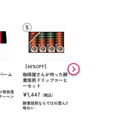
【46%OFF】
【9%OFF】
バーム
珈琲屋さんが作った酵
アラン・ド・パリ ショ
素焙煎ドリップコーヒ
コラオランジュ
ーセット
¥984
（税込）
つ有田逸
¥1,447
（税込）
クーヘン
ハンサムに仕立てたボック
スに甘いお菓子を
酵素焙煎ならではの澄んだ
味わい