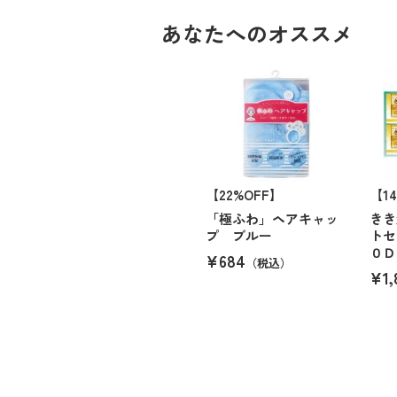
あなたへのオススメ
【22%OFF】
【1
「極ふわ」ヘアキャッ
きき
プ ブルー
トセ
０Ｄ
¥684
（税込）
¥1,