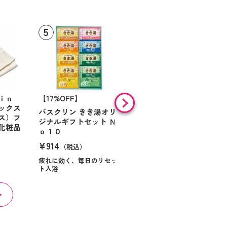
ｉｎ
【17%OFF】
【46%OFF】
ックス
バスクリン きき湯オリ
バスツーリスト バスソ
ス）フ
ジナルギフトセット Ｎ
ルトセット
化粧品
ｏ１０
¥1,474
（税込）
¥914
（税込）
ゆったりバスタイム
疲れに効く、毎日のリセッ
ト入浴