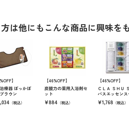
る方は他にもこんな商品に興味を
2%OFF】
【46%OFF】
【46%OFF】
治療器 ぽっかぽ
炭酸力の薬用入浴剤セ
ＣＬＡ ＳＨＵ 
ブラウン
ット
バスエッセンス
,034
¥884
¥1,768
（税込）
（税込）
（税込）