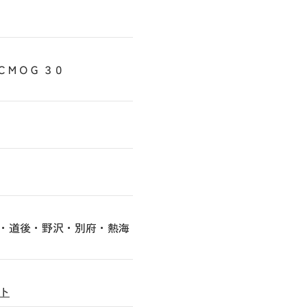
 ＣＭＯＧ ３０
個・道後・野沢・別府・熱海
ト