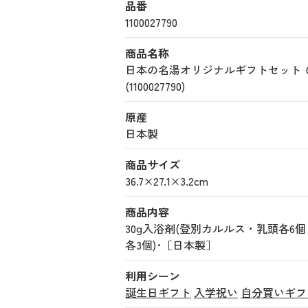
品番
1100027790
商品名称
日本の名湯オリジナルギフトセット
(1100027790)
原産
日本製
商品サイズ
36.7×27.1×3.2cm
商品内容
30g入浴剤(登別カルルス・乳頭各6
各3個)･［日本製］
利用シーン
誕生日ギフト
入学祝い
自分買いギフ