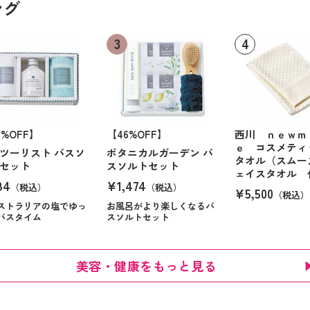
ング
6%OFF】
【46%OFF】
西川 ｎｅｗｍ
ｅ コスメティ
ツーリスト バスソ
ボタニカルガーデン バ
タオル（スムー
セット
スソルトセット
ェイスタオル 
84
¥1,474
（税込）
（税込）
¥5,500
（税込）
ストラリアの塩でゆっ
お風呂がより楽しくなるバ
バスタイム
スソルトセット
美容・健康をもっと見る