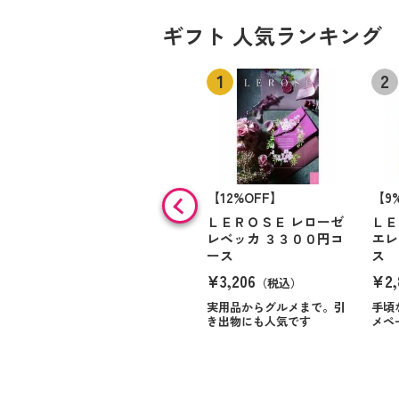
ギフト 人気ランキング
【12%OFF】
【9
ＬＥＲＯＳＥ レローゼ
ＬＥ
レベッカ ３３００円コ
エレ
ース
ス
¥3,206
¥2,
（税込）
実用品からグルメまで。引
手頃
き出物にも人気です
メペ