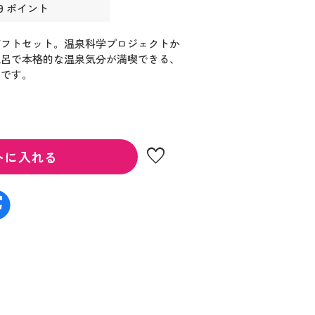
9 ポイント
ギフトセット。温泉科学プロジェクトか
風呂で本格的な温泉気分が満喫できる、
剤です。
favorite
トに入れる