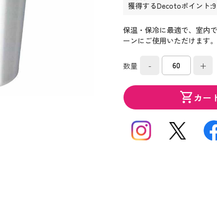
獲得するDecotoポイント:
保温・保冷に最適で、室内
ーンにご使用いただけます
-
+
数量
shopping_cart
カー