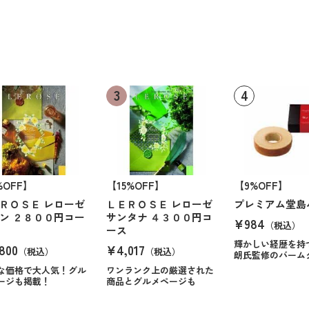
%OFF】
【15%OFF】
【9%OFF】
ＲＯＳＥ レローゼ
ＬＥＲＯＳＥ レローゼ
プレミアム堂島
ン ２８００円コー
サンタナ ４３００円コ
¥984
（税込）
ース
輝かしい経歴を持
800
¥4,017
（税込）
（税込）
朗氏監修のバーム
な価格で大人気！グル
ワンランク上の厳選された
ージも掲載！
商品とグルメページも