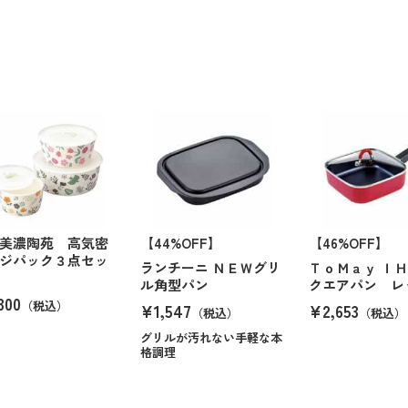
美濃陶苑 高気密
【44%OFF】
【46%OFF】
ジパック３点セッ
ランチーニ ＮＥＷグリ
ＴｏＭａｙ Ｉ
ル角型パン
クエアパン レ
300
（税込）
¥1,547
¥2,653
（税込）
（税込）
グリルが汚れない手軽な本
格調理