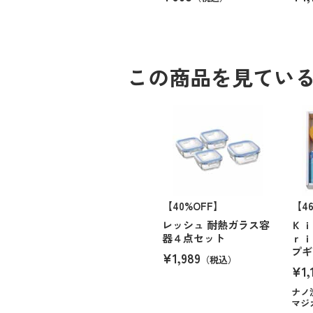
この商品を見てい
【40%OFF】
【4
レッシュ 耐熱ガラス容
Ｋｉ
器４点セット
ｒｉ
プギ
¥1,989
（税込）
¥1,
ナノ
マジ