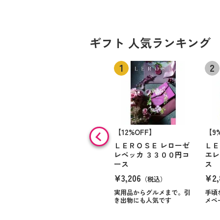
ギフト 人気ランキング
【12%OFF】
【9
ＬＥＲＯＳＥ レローゼ
ＬＥ
レベッカ ３３００円コ
エレ
ース
ス
¥3,206
¥2,
（税込）
実用品からグルメまで。引
手頃
き出物にも人気です
メペ