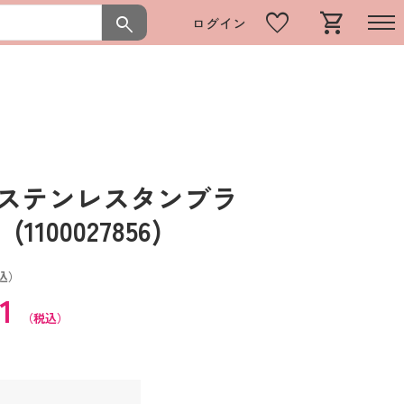
favorite
shopping_cart
search
ログイン
 ステンレスタンブラ
100027856)
込）
61
（税込）