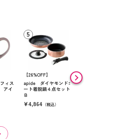
【26%OFF】
HARIO 一膳屋 耐熱
ガラス製電子レンジ用
オフィス
apide ダイヤモンドコ
炊飯器（半合～１合炊
 アイ
ート着脱鍋４点セット
き）
Ｂ
¥3,300
（税込）
¥4,864
（税込）