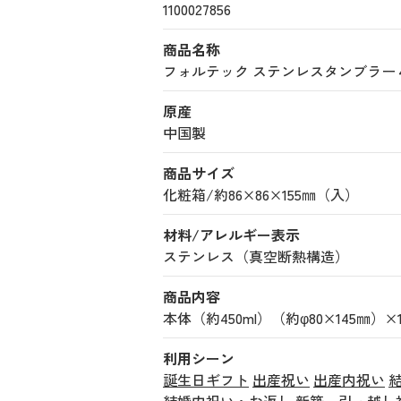
1100027856
商品名称
フォルテック ステンレスタンブラー４５０ｍ
原産
中国製
商品サイズ
化粧箱/約86×86×155㎜（入）
材料/アレルギー表示
ステンレス（真空断熱構造）
商品内容
本体（約450ml）（約φ80×145㎜）×
利用シーン
誕生日ギフト
出産祝い
出産内祝い
結婚内祝い・お返し
新築、引っ越し