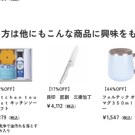
る方は他にもこんな商品に興味を
6%OFF】
【17%OFF】
【44%OFF】
ｔｃｈｅｎ ｔｏｕ
貝印 匠創 三徳包丁
フォルテック 
ｓｔ キッチンソー
マグ３５０ｍｌ
¥4,112
（税込）
フト
ー
179
¥1,547
（税込）
（税込）
洗浄で油汚れを落とす
カ入り