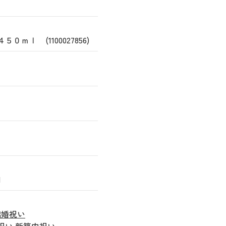
ｌ (1100027856)
1
結婚祝い
祝い
新築内祝い