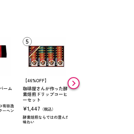
【46%OFF】
【9%OFF】
バーム
珈琲屋さんが作った酵
アラン・ド・パリ ショ
素焙煎ドリップコーヒ
コラオランジュ
ーセット
¥984
（税込）
つ有田逸
¥1,447
（税込）
クーヘン
ハンサムに仕立てたボック
スに甘いお菓子を
酵素焙煎ならではの澄んだ
味わい