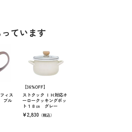
もっています
【36%OFF】
オフィス
ストクック ＩＨ対応ホ
 ブル
ーロークッキングポッ
ト１８㎝ グレー
¥2,830
（税込）