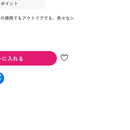
9 ポイント
での使用でもアウトドアでも、色々なシ
。
favorite
トに入れる