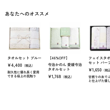
あなたへのオススメ
タオルセット ブルー
【46%OFF】
フェイスタ
セット パー
¥4,400
今治かのん 愛媛今治
（税込）
¥1,650
タオルセット
（税
耐久性に優れ長く愛用
¥1,768
できる極上の肌触り
（税込）
甘撚りの糸で
と仕上げた優