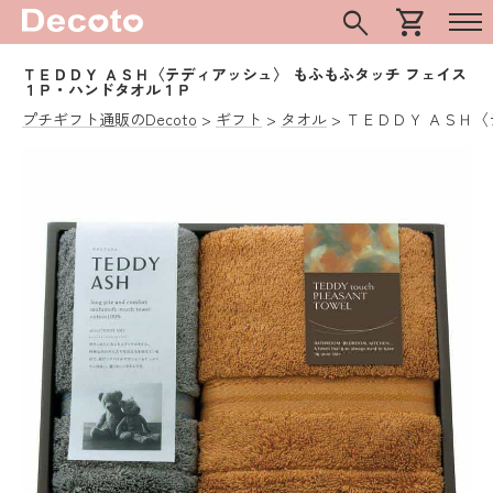
search
shopping_cart
ＴＥＤＤＹ ＡＳＨ〈テディアッシュ〉 もふもふタッチ フェイス
１Ｐ・ハンドタオル１Ｐ
プチギフト通販のDecoto
ギフト
タオル
ＴＥＤＤＹ ＡＳＨ〈