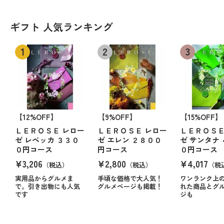
ギフト 人気ランキング
【12%OFF】
【9%OFF】
【15%OFF】
ＬＥＲＯＳＥ レロー
ＬＥＲＯＳＥ レロー
ＬＥＲＯＳＥ
ゼ レベッカ ３３０
ゼ エレン ２８００
ゼ サンタナ
０円コース
円コース
０円コース
¥3,206
¥2,800
¥4,017
（税込）
（税込）
（税
実用品からグルメま
手頃な価格で大人気！
ワンランク上
で。引き出物にも人気
グルメページも掲載！
れた商品とグ
です
ジも