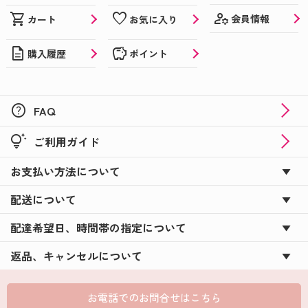
manage_accounts
shopping_cart
favorite
会員情報
カート
お気に入り
description
savings
購入履歴
ポイント
help
FAQ
tips_and_updates
ご利用ガイド
お支払い方法について
配送について
配達希望日、時間帯の指定について
返品、キャンセルについて
お電話でのお問合せはこちら