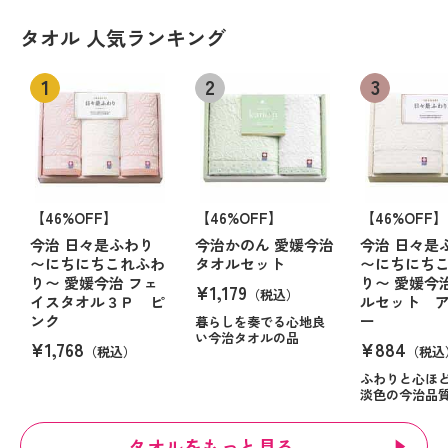
タオル 人気ランキング
【46%OFF】
【46%OFF】
【46%OFF】
今治 日々是ふわり
今治かのん 愛媛今治
今治 日々是
〜にちにちこれふわ
タオルセット
〜にちにち
り〜 愛媛今治 フェ
り〜 愛媛今
¥1,179
（税込）
イスタオル３Ｐ ピ
ルセット 
ンク
ー
暮らしを奏でる心地良
い今治タオルの品
¥1,768
¥884
（税込）
（税込
ふわりと心ほ
淡色の今治品
タオルをもっと見る