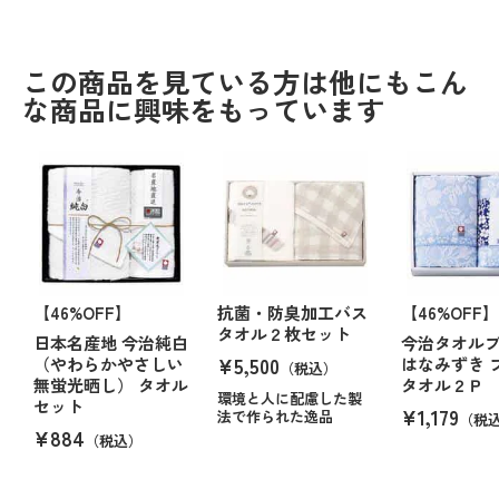
この商品を見ている方は他にもこん
な商品に興味をもっています
【46%OFF】
抗菌・防臭加工バス
【46%OFF】
タオル２枚セット
日本名産地 今治純白
今治タオル
¥5,500
（やわらかやさしい
はなみずき 
（税込）
無蛍光晒し） タオル
タオル２Ｐ
環境と人に配慮した製
セット
¥1,179
法で作られた逸品
（税
¥884
（税込）