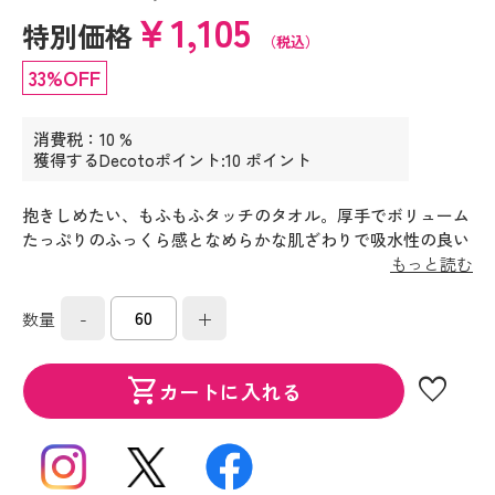
￥1,105
特別価格
（税込）
33%OFF
消費税：10 %
獲得するDecotoポイント:10 ポイント
抱きしめたい、もふもふタッチのタオル。厚手でボリューム
たっぷりのふっくら感となめらかな肌ざわりで吸水性の良い
タオルです。
もっと読む
-
+
数量
favorite
shopping_cart
カートに入れる