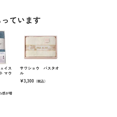
もっています
フェイス
サワショウ バスタオ
ト マウ
ル
¥3,300
（税込）
）
わ感が増