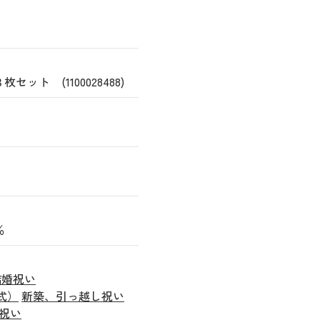
ト (1100028488)
％
結婚祝い
式）
新築、引っ越し祝い
祝い