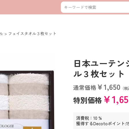
ル
フェイスタオル３枚セット
日本ユーテン
ル３枚セット (1
￥1,650
通常価格
（税
￥1,6
特別価格
消費税：10 %
獲得するDecotoポイント:1