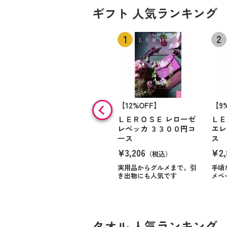
ギフト 人気ランキング
【12%OFF】
【9
ＬＥＲＯＳＥ レローゼ
ＬＥ
レベッカ ３３００円コ
エレ
ース
ス
¥3,206
¥2,
（税込）
実用品からグルメまで。引
手頃
き出物にも人気です
メペ
タオル 人気ランキング