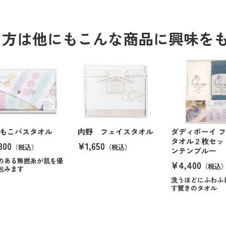
る方は他にもこんな商品に興味を
もこバスタオル
内野 フェイスタオル
ダディボーイ 
タオル２枚セッ
300
¥1,650
（税込）
（税込）
ンテンブルー
のある無撚糸が肌を優
¥4,400
（税込
包みます
洗うほどにふわふ
す驚きのタオル