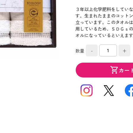
３年以上化学肥料をしてい
す。生まれたままのコット
立っています。このタオル
用しているため、ＳＤＧｓ
オルになっているといえま
-
+
数量
shopping_cart
カー