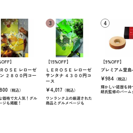
%OFF】
【15%OFF】
【9%OFF】
ＲＯＳＥ レローゼ
ＬＥＲＯＳＥ レローゼ
プレミアム堂島
ン ２８００円コー
サンタナ ４３００円コ
¥984
（税込）
ース
輝かしい経歴を持
800
¥4,017
（税込）
（税込）
朗氏監修のバーム
な価格で大人気！グル
ワンランク上の厳選された
ージも掲載！
商品とグルメページも