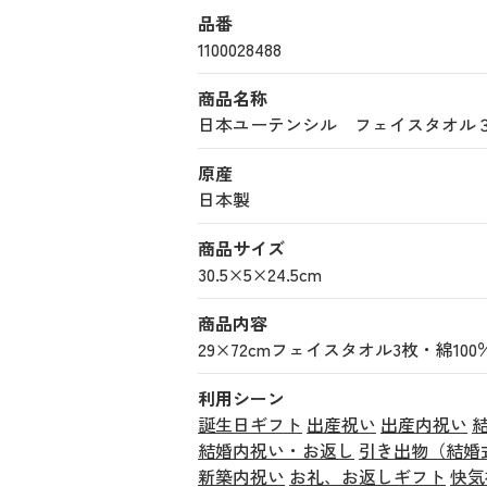
品番
1100028488
商品名称
日本ユーテンシル フェイスタオル３枚セッ
原産
日本製
商品サイズ
30.5×5×24.5cm
商品内容
29×72cmフェイスタオル3枚・綿100
利用シーン
誕生日ギフト
出産祝い
出産内祝い
結婚内祝い・お返し
引き出物（結婚
新築内祝い
お礼、お返しギフト
快気