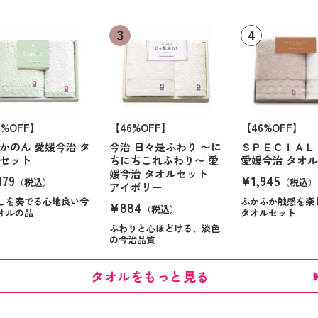
6%OFF】
【46%OFF】
【46%OFF】
かのん 愛媛今治 タ
今治 日々是ふわり 〜に
ＳＰＥＣＩＡＬ
セット
ちにちこれふわり〜 愛
愛媛今治 タオ
媛今治 タオルセット
179
¥1,945
（税込）
（税込）
アイボリー
しを奏でる心地良い今
ふかふか触感を楽
¥884
（税込）
オルの品
タオルセット
ふわりと心ほどける、淡色
の今治品質
タオルをもっと見る