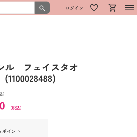
favorite
shopping_cart
search
ログイン
シル フェイスタオ
100028488)
込）
50
（税込）
5 ポイント