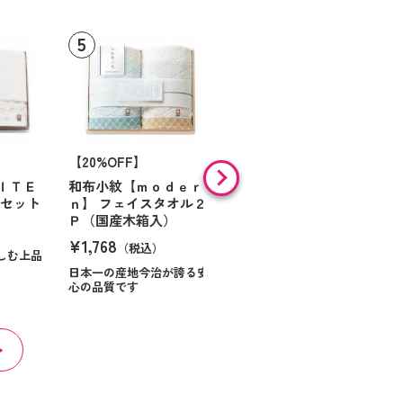
【20%OFF】
フェイスタオル ブルー
¥1,320
ＩＴＥ
和布小紋【ｍｏｄｅｒ
（税込）
ルセット
ｎ】 フェイスタオル２
Ｐ（国産木箱入）
¥1,768
（税込）
しむ上品
日本一の産地今治が誇る安
心の品質です