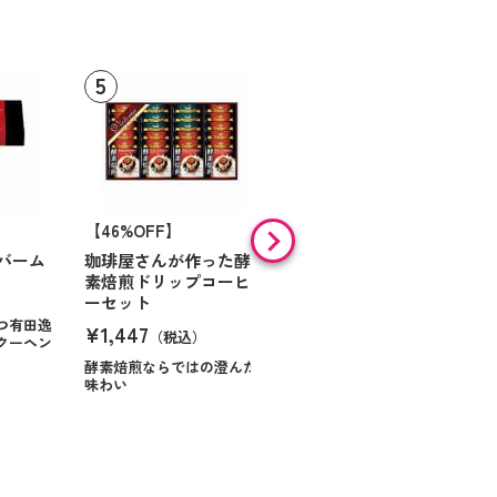
【46%OFF】
【9%OFF】
バーム
珈琲屋さんが作った酵
アラン・ド・パリ ショ
素焙煎ドリップコーヒ
コラオランジュ
ーセット
¥984
（税込）
つ有田逸
¥1,447
（税込）
クーヘン
ハンサムに仕立てたボック
スに甘いお菓子を
酵素焙煎ならではの澄んだ
味わい