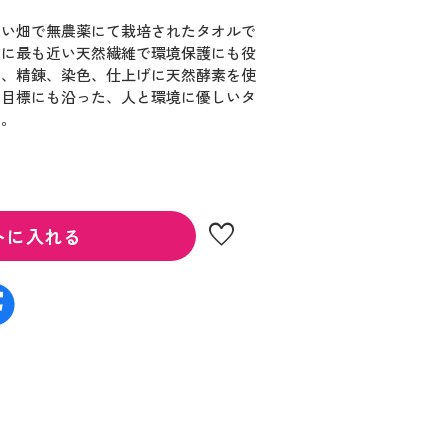
ない畑で無農薬にて栽培されたタオルで
ンに最も近い天然繊維で環境保護にも役
は、精錬、染色、仕上げに天然酵素を使
の目標にも沿った、人と環境に優しいタ
す。
favorite
トに入れる