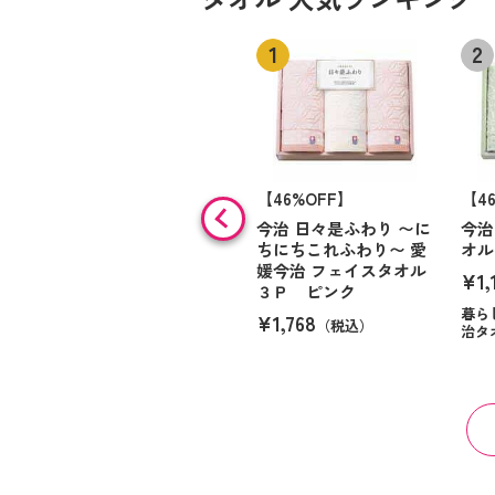
【46%OFF】
【4
今治 日々是ふわり 〜に
今治
ちにちこれふわり〜 愛
オル
媛今治 フェイスタオル
¥1,
３Ｐ ピンク
暮ら
¥1,768
（税込）
治タ