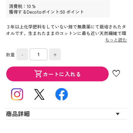
消費税：10 %
獲得するDecotoポイント:50 ポイント
３年以上化学肥料をしていない畑で無農薬にて栽培されたタ
オルです。生まれたままのコットンに最も近い天然繊維で環
境保護にも役立っています。このタオルは、精錬、染色、仕
もっと読む
上げに天然酵素を使用しているため、ＳＤＧｓの目標にも沿
った、人と環境に優しいタオルになっているといえます。
-
+
数量
favorite
shopping_cart
カートに入れる
商品詳細