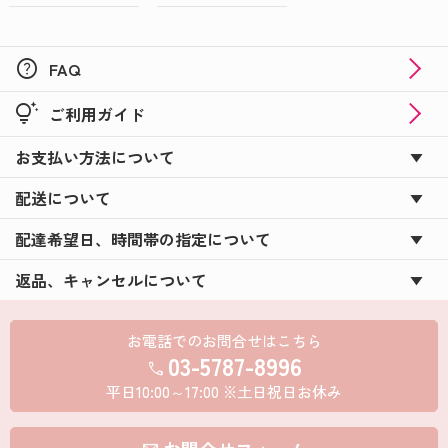
help
FAQ
tips_and_updates
ご利用ガイド
お支払い方法について
配送について
配達希望日、時間帯の指定について
返品、キャンセルについて
お電話でのお問合せはこちら
03-5787-8996
call
平日10:00～17:00 ※土日祝日お休み