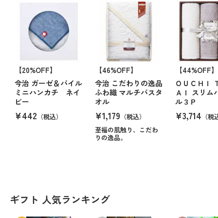
【20%OFF】
【46%OFF】
【44%OFF
今治 ガーゼ＆パイル
今治 こだわりの逸品
ＯＵＣＨＩ 
ミニハンカチ ネイ
ふわ織 マルチバスタ
ＡＩ スリム
ビー
オル
ル３Ｐ
¥442
¥1,179
¥3,714
（税込）
（税込）
（税
至福の肌触り、こだわ
りの逸品。
ギフト 人気ランキング