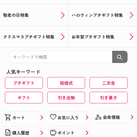
敬老の日特集
ハロウィンプチギフト特集
クリスマスプチギフト特集
お年賀プチギフト特集
search
人気キーワード
プチギフト
結婚式
二次会
ギフト
引き出物
引き菓子
manage_accounts
shopping_cart
favorite
会員情報
カート
お気に入り
description
savings
購入履歴
ポイント