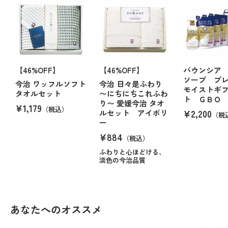
【46%OFF】
【46%OFF】
バウンシア
ソープ プ
今治 ワッフルソフト
今治 日々是ふわり
モイストギ
タオルセット
〜にちにちこれふわ
ト ＧＢＯ
り〜 愛媛今治 タオ
¥1,179
（税込）
¥2,200
ルセット アイボリ
（税
ー
¥884
（税込）
ふわりと心ほどける、
淡色の今治品質
あなたへのオススメ