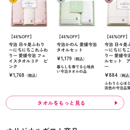
【46%OFF】
【46%OFF】
【46%OFF】
今治 日々是ふわり
今治かのん 愛媛今治
今治 日々是
〜にちにちこれふわ
タオルセット
〜にちにち
り〜 愛媛今治 フェ
り〜 愛媛今
¥1,179
（税込）
イスタオル３Ｐ ピ
ルセット 
ンク
ー
暮らしを奏でる心地良
い今治タオルの品
¥1,768
¥884
（税込）
（税込
ふわりと心ほ
淡色の今治品
タオルをもっと見る