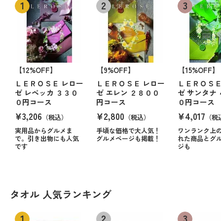
【12%OFF】
【9%OFF】
【15%OFF】
ＬＥＲＯＳＥ レロー
ＬＥＲＯＳＥ レロー
ＬＥＲＯＳＥ
ゼ レベッカ ３３０
ゼ エレン ２８００
ゼ サンタナ
０円コース
円コース
０円コース
¥3,206
¥2,800
¥4,017
（税込）
（税込）
（税
実用品からグルメま
手頃な価格で大人気！
ワンランク上
で。引き出物にも人気
グルメページも掲載！
れた商品とグ
です
ジも
タオル 人気ランキング