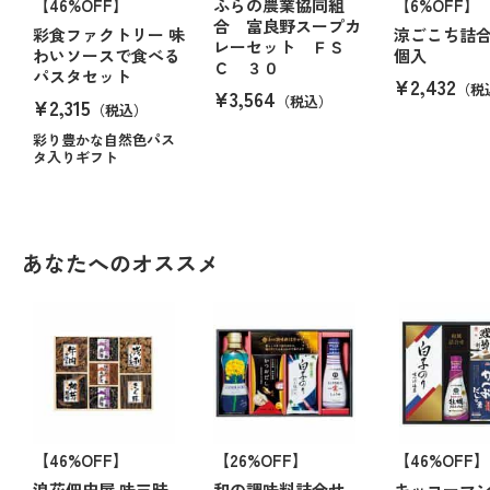
【46%OFF】
ふらの農業協同組
【6%OFF】
合 富良野スープカ
彩食ファクトリー 味
涼ごこち詰
レーセット ＦＳ
わいソースで食べる
個入
Ｃ ３０
パスタセット
¥2,432
（税
¥3,564
（税込）
¥2,315
（税込）
彩り豊かな自然色パス
タ入りギフト
あなたへのオススメ
【46%OFF】
【26%OFF】
【46%OFF】
浪花佃史屋 味三昧
和の調味料詰合せ
キッコーマ