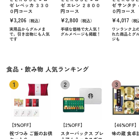
ゼ レベッカ ３３０
ゼ エレン ２８００
ゼ サンタナ
０円コース
円コース
０円コース
¥3,206
¥2,800
¥4,017
（税込）
（税込）
（税
実用品からグルメま
手頃な価格で大人気！
ワンランク上
で。引き出物にも人気
グルメページも掲載！
れた商品とグ
です
ジも
食品・飲み物 人気ランキング
【9%OFF】
【2%OFF】
【46%OFF】
祝づつみ ご飯のお供
スターバックス プレ
味の蔵 食卓