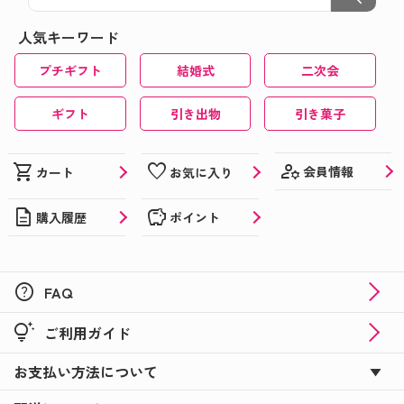
人気キーワード
プチギフト
結婚式
二次会
ギフト
引き出物
引き菓子
manage_accounts
shopping_cart
favorite
会員情報
カート
お気に入り
description
savings
購入履歴
ポイント
help
FAQ
tips_and_updates
ご利用ガイド
お支払い方法について