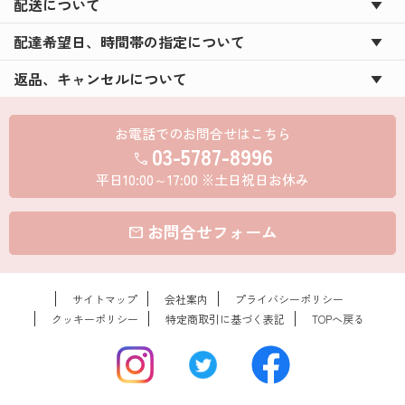
配送について
配達希望日、時間帯の指定について
返品、キャンセルについて
お電話でのお問合せはこちら
03-5787-8996
call
平日10:00～17:00 ※土日祝日お休み
お問合せフォーム
mail
サイトマップ
会社案内
プライバシーポリシー
クッキーポリシー
特定商取引に基づく表記
TOPへ戻る