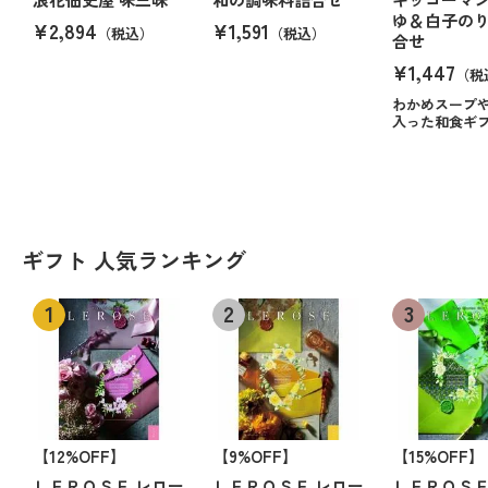
ゆ＆白子の
¥2,894
¥1,591
（税込）
（税込）
合せ
¥1,447
（税
わかめスープ
入った和食ギ
ギフト 人気ランキング
【12%OFF】
【9%OFF】
【15%OFF】
ＬＥＲＯＳＥ レロー
ＬＥＲＯＳＥ レロー
ＬＥＲＯＳＥ