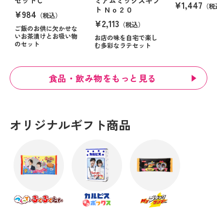
セットＣ
ミアムミックスギフ
¥1,447
（税
ト Ｎｏ２０
¥984
（税込）
¥2,113
（税込）
ご飯のお供に欠かせな
いお茶漬けとお吸い物
お店の味を自宅で楽し
のセット
む多彩なラテセット
食品・飲み物をもっと見る
オリジナルギフト商品