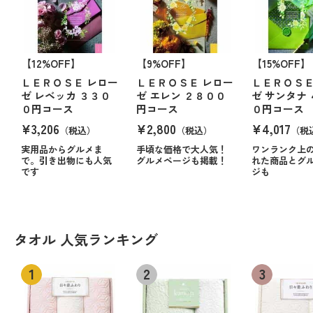
【12%OFF】
【9%OFF】
【15%OFF】
ＬＥＲＯＳＥ レロー
ＬＥＲＯＳＥ レロー
ＬＥＲＯＳＥ
ゼ レベッカ ３３０
ゼ エレン ２８００
ゼ サンタナ
０円コース
円コース
０円コース
¥3,206
¥2,800
¥4,017
（税込）
（税込）
（税
実用品からグルメま
手頃な価格で大人気！
ワンランク上
で。引き出物にも人気
グルメページも掲載！
れた商品とグ
です
ジも
タオル 人気ランキング