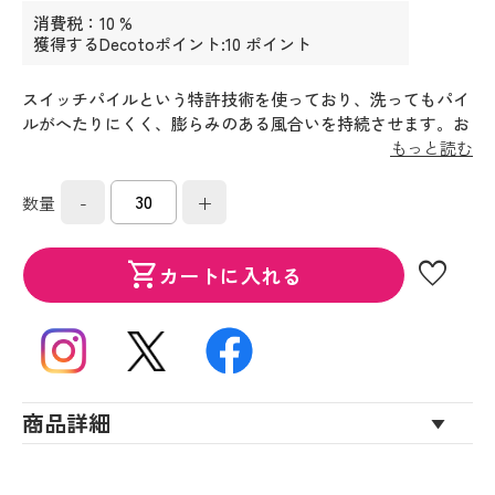
消費税：10 %
獲得するDecotoポイント:10 ポイント
スイッチパイルという特許技術を使っており、洗ってもパイ
ルがへたりにくく、膨らみのある風合いを持続させます。お
肌に触れるパイルは綿１００％。中に隠れている部分にマイ
もっと読む
クロファイバー混紡の高吸水糸を使用しており、吸水発散を
更に促します。甘撚り糸の柔らかい風合いも特徴です。
-
+
数量
favorite
shopping_cart
カートに入れる
商品詳細