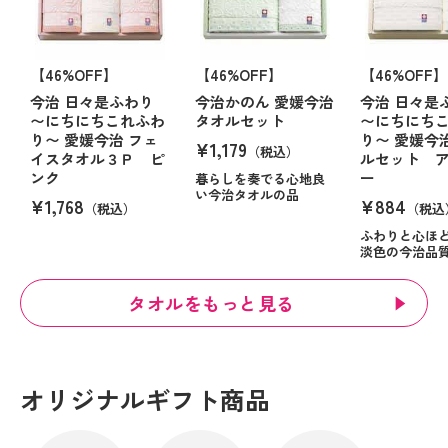
【46%OFF】
【46%OFF】
【46%OFF】
今治 日々是ふわり
今治かのん 愛媛今治
今治 日々是
〜にちにちこれふわ
タオルセット
〜にちにち
り〜 愛媛今治 フェ
り〜 愛媛今
¥1,179
（税込）
イスタオル３Ｐ ピ
ルセット 
ンク
ー
暮らしを奏でる心地良
い今治タオルの品
¥1,768
¥884
（税込）
（税込
ふわりと心ほ
淡色の今治品
タオルをもっと見る
オリジナルギフト商品