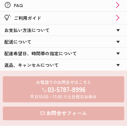
help
FAQ
tips_and_updates
ご利用ガイド
お支払い方法について
配送について
配達希望日、時間帯の指定について
返品、キャンセルについて
お電話でのお問合せはこちら
03-5787-8996
call
平日10:00～17:00 ※土日祝日お休み
お問合せフォーム
mail