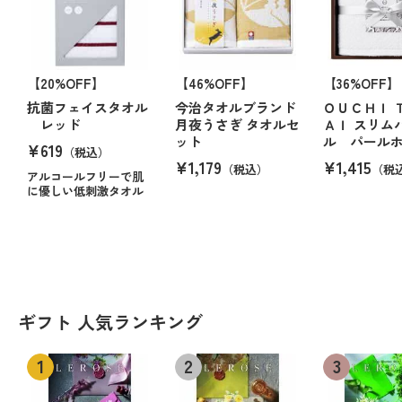
【20%OFF】
【46%OFF】
【36%OFF】
抗菌フェイスタオル
今治タオルブランド
ＯＵＣＨＩ 
レッド
月夜うさぎ タオルセ
ＡＩ スリム
ット
ル パール
¥619
（税込）
¥1,179
¥1,415
（税込）
（税
アルコールフリーで肌
に優しい低刺激タオル
ギフト 人気ランキング