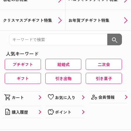
クリスマスプチギフト特集
お年賀プチギフト特集
search
人気キーワード
プチギフト
結婚式
二次会
ギフト
引き出物
引き菓子
manage_accounts
shopping_cart
favorite
会員情報
カート
お気に入り
description
savings
購入履歴
ポイント