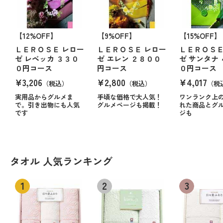
【12%OFF】
【9%OFF】
【15%OFF】
ＬＥＲＯＳＥ レロー
ＬＥＲＯＳＥ レロー
ＬＥＲＯＳＥ
ゼ レベッカ ３３０
ゼ エレン ２８００
ゼ サンタナ
０円コース
円コース
０円コース
¥3,206
¥2,800
¥4,017
（税込）
（税込）
（税
実用品からグルメま
手頃な価格で大人気！
ワンランク上
で。引き出物にも人気
グルメページも掲載！
れた商品とグ
です
ジも
タオル 人気ランキング