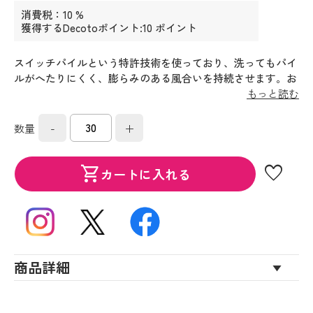
消費税：10 %
獲得するDecotoポイント:10 ポイント
スイッチパイルという特許技術を使っており、洗ってもパイ
ルがへたりにくく、膨らみのある風合いを持続させます。お
肌に触れるパイルは綿１００％。中に隠れている部分にマイ
もっと読む
クロファイバー混紡の高吸水糸を使用しており、吸水発散を
更に促します。甘撚り糸の柔らかい風合いも特徴です。
-
+
数量
favorite
shopping_cart
カートに入れる
商品詳細