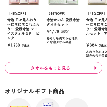
【46%OFF】
【46%OFF】
【46%OFF】
今治 日々是ふわり
今治かのん 愛媛今治
今治 日々是
〜にちにちこれふわ
タオルセット
〜にちにち
り〜 愛媛今治 フェ
り〜 愛媛今
¥1,179
（税込）
イスタオル３Ｐ ピ
ルセット 
ンク
ー
暮らしを奏でる心地良
い今治タオルの品
¥1,768
¥884
（税込）
（税込
ふわりと心ほ
淡色の今治品
タオルをもっと見る
オリジナルギフト商品