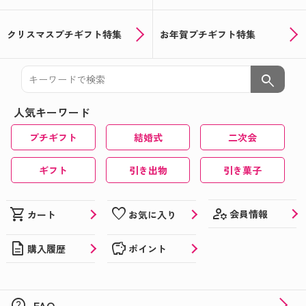
クリスマスプチギフト特集
お年賀プチギフト特集
search
人気キーワード
プチギフト
結婚式
二次会
ギフト
引き出物
引き菓子
manage_accounts
shopping_cart
favorite
会員情報
カート
お気に入り
description
savings
購入履歴
ポイント
help
FAQ