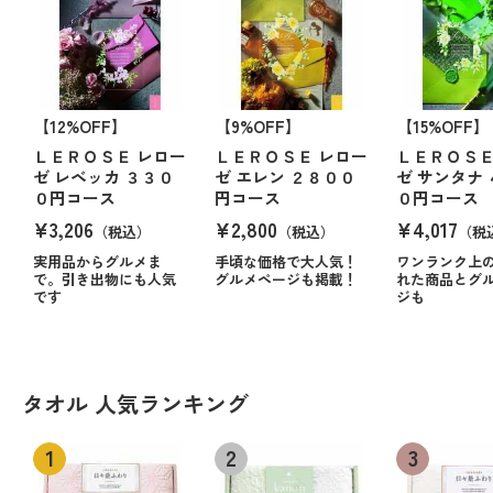
【12%OFF】
【9%OFF】
【15%OFF】
ＬＥＲＯＳＥ レロー
ＬＥＲＯＳＥ レロー
ＬＥＲＯＳＥ
ゼ レベッカ ３３０
ゼ エレン ２８００
ゼ サンタナ
０円コース
円コース
０円コース
¥3,206
¥2,800
¥4,017
（税込）
（税込）
（税
実用品からグルメま
手頃な価格で大人気！
ワンランク上
で。引き出物にも人気
グルメページも掲載！
れた商品とグ
です
ジも
タオル 人気ランキング