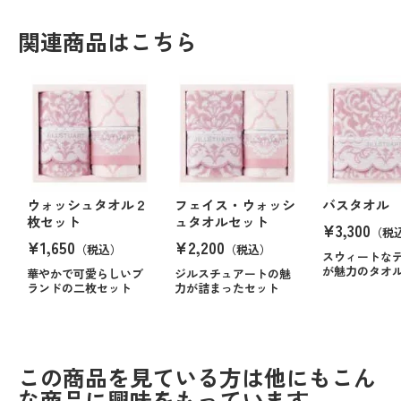
関連商品はこちら
ウォッシュタオル２
フェイス・ウォッシ
バスタオル
枚セット
ュタオルセット
¥3,300
（税
¥1,650
¥2,200
（税込）
（税込）
スウィートな
が魅力のタオ
華やかで可愛らしいブ
ジルスチュアートの魅
ランドの二枚セット
力が詰まったセット
この商品を見ている方は他にもこん
な商品に興味をもっています