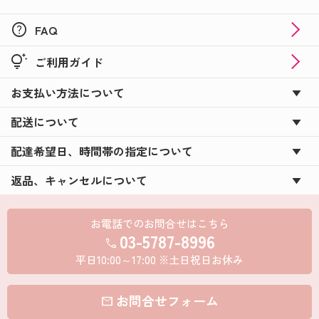
help
FAQ
tips_and_updates
ご利用ガイド
お支払い方法について
配送について
配達希望日、時間帯の指定について
返品、キャンセルについて
お電話でのお問合せはこちら
03-5787-8996
call
平日10:00～17:00 ※土日祝日お休み
お問合せフォーム
mail