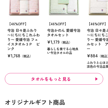
【46%OFF】
【46%OFF】
【46%OFF】
今治 日々是ふわり
今治かのん 愛媛今治
今治 日々是
〜にちにちこれふわ
タオルセット
〜にちにち
り〜 愛媛今治 フェ
り〜 愛媛今
¥1,179
（税込）
イスタオル３Ｐ ピ
ルセット 
ンク
ー
暮らしを奏でる心地良
い今治タオルの品
¥1,768
¥884
（税込）
（税込
ふわりと心ほ
淡色の今治品
タオルをもっと見る
オリジナルギフト商品