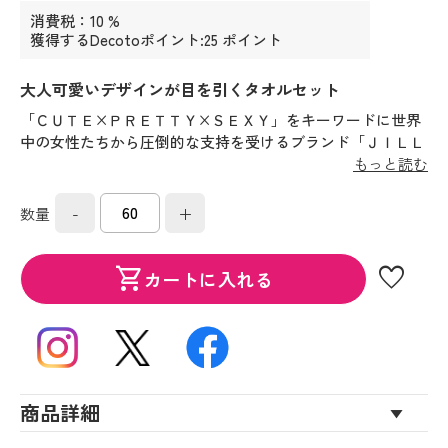
消費税：10 %
獲得するDecotoポイント:25 ポイント
大人可愛いデザインが目を引くタオルセット
「ＣＵＴＥ×ＰＲＥＴＴＹ×ＳＥＸＹ」をキーワードに世界
中の女性たちから圧倒的な支持を受けるブランド「ＪＩＬＬ
ＳＴＵＡＲＴ」。そんな女性らしくＳＷＥＥＴな世界観を表
もっと読む
現したタオルコレクションを提案いたします。
-
+
数量
favorite
shopping_cart
カートに入れる
商品詳細