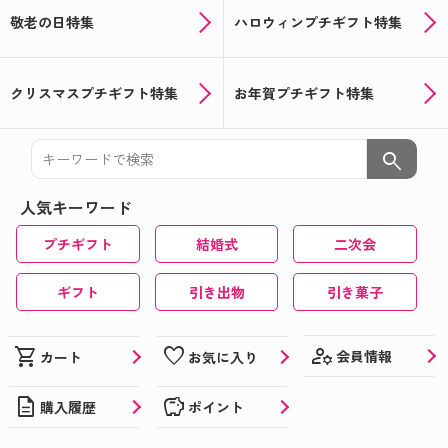
敬老の日特集
ハロウィンプチギフト特集
クリスマスプチギフト特集
お年賀プチギフト特集
search
人気キーワード
プチギフト
結婚式
二次会
ギフト
引き出物
引き菓子
manage_accounts
shopping_cart
favorite
会員情報
カート
お気に入り
description
savings
購入履歴
ポイント