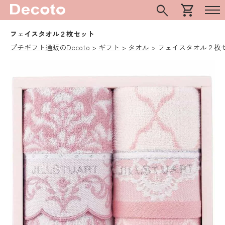
search
shopping_cart
フェイスタオル２枚セット
プチギフト通販のDecoto
ギフト
タオル
フェイスタオル２枚