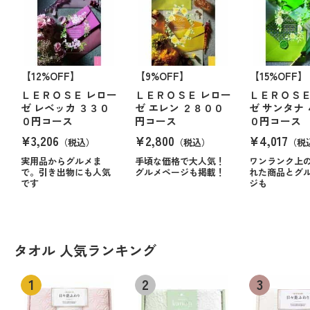
【12%OFF】
【9%OFF】
【15%OFF】
ＬＥＲＯＳＥ レロー
ＬＥＲＯＳＥ レロー
ＬＥＲＯＳＥ
ゼ レベッカ ３３０
ゼ エレン ２８００
ゼ サンタナ
０円コース
円コース
０円コース
¥3,206
¥2,800
¥4,017
（税込）
（税込）
（税
実用品からグルメま
手頃な価格で大人気！
ワンランク上
で。引き出物にも人気
グルメページも掲載！
れた商品とグ
です
ジも
タオル 人気ランキング