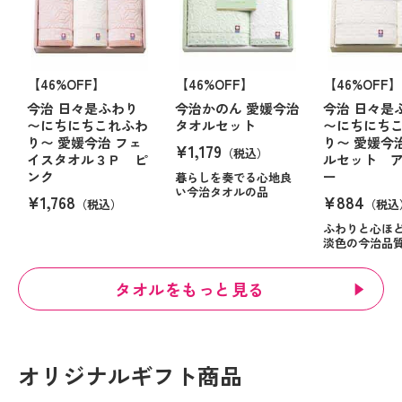
【46%OFF】
【46%OFF】
【46%OFF】
今治 日々是ふわり
今治かのん 愛媛今治
今治 日々是
〜にちにちこれふわ
タオルセット
〜にちにち
り〜 愛媛今治 フェ
り〜 愛媛今
¥1,179
（税込）
イスタオル３Ｐ ピ
ルセット 
ンク
ー
暮らしを奏でる心地良
い今治タオルの品
¥1,768
¥884
（税込）
（税込
ふわりと心ほ
淡色の今治品
タオルをもっと見る
オリジナルギフト商品