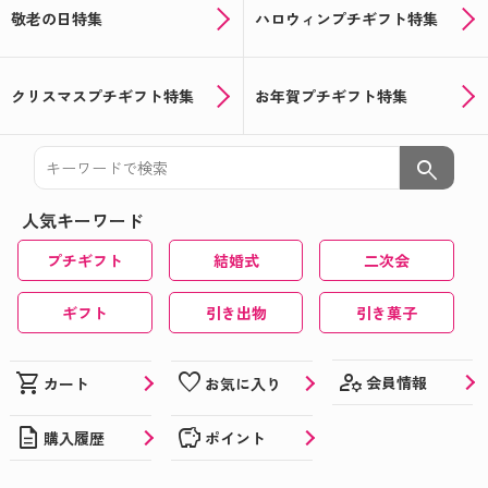
敬老の日特集
ハロウィンプチギフト特集
クリスマスプチギフト特集
お年賀プチギフト特集
search
人気キーワード
プチギフト
結婚式
二次会
ギフト
引き出物
引き菓子
manage_accounts
shopping_cart
favorite
会員情報
カート
お気に入り
description
savings
購入履歴
ポイント