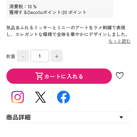
消費税：10 %
獲得するDecotoポイント:20 ポイント
気品あふれるミッキーとミニーのアートをラメ刺繍で表現
し、エレガントな模様で全体を華やかにデザインしました。
誰にでも愛されるカラー展開で詰め合わせたプレミアムギフ
もっと読む
トは、様々なシーンでおすすめです。
-
+
数量
favorite
shopping_cart
カートに入れる
商品詳細