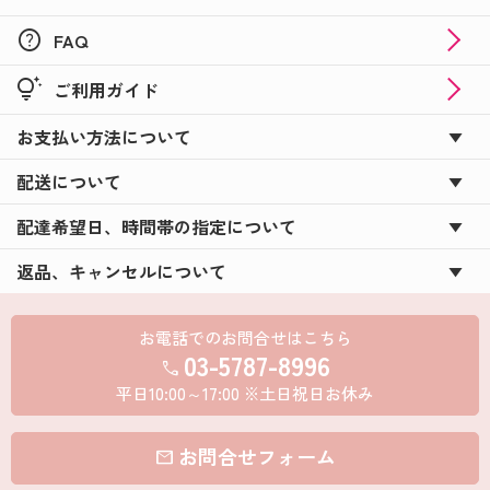
help
FAQ
tips_and_updates
ご利用ガイド
お支払い方法について
配送について
配達希望日、時間帯の指定について
返品、キャンセルについて
お電話でのお問合せはこちら
03-5787-8996
call
平日10:00～17:00 ※土日祝日お休み
お問合せフォーム
mail