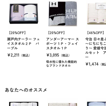
【20%OFF】
【20%OFF】
【46%OFF】
瀬戸内テーラー フェ
アンダーアーマー ス
今治 日々是
イスタオル２Ｐ パ
ポーツ１Ｐ・フェイ
〜にちにち
ープル
スタオル１Ｐ
り〜 愛媛今
ルセット 
¥2,211
¥3,095
（税込）
（税込）
ー
吸水性に優れた機能的
¥1,474
（税
なブランドタオル
あなたへのオススメ