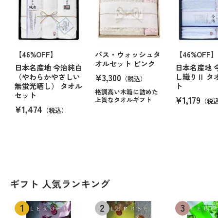
【46%OFF】
バス・ウォッシュタ
【46%OFF】
オルセット ピンク
日本名産地 今治純白
日本名産地 
¥3,300
（やわらかやさしい
し織りⅡ タ
（税込）
無蛍光晒し） タオル
ト
格調高い木箱に詰めた
セット
¥1,179
上質なタオルギフト
（税
¥1,474
（税込）
ギフト 人気ランキング