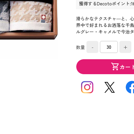
獲得するDecotoポイント:1
滑らかなテクスチャ―と、心
界中で好まれるお洒落な千
ルグレー・キャメルで今治
-
+
数量
shopping_cart
カー