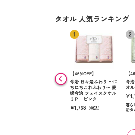
タオル 人気ランキング
【46%OFF】
【4
今治 日々是ふわり 〜に
今治
ちにちこれふわり〜 愛
オル
媛今治 フェイスタオル
¥1,
３Ｐ ピンク
暮ら
¥1,768
（税込）
治タ