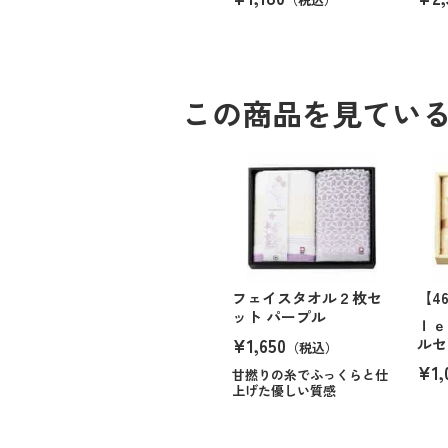
この商品を見てい
フェイスタオル２枚セ
【4
ット パープル
ｌｅ
¥1,650
ルセ
（税込）
¥1,
甘撚りの糸でふっくらと仕
上げた優しい質感