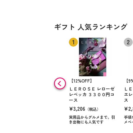
ギフト 人気ランキング
【12%OFF】
【9
ＬＥＲＯＳＥ レローゼ
ＬＥ
レベッカ ３３００円コ
エレ
ース
ス
¥3,206
¥2,
（税込）
実用品からグルメまで。引
手頃
き出物にも人気です
メペ