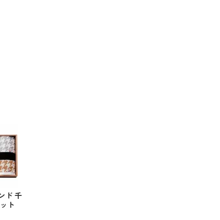
ンド 千
セット