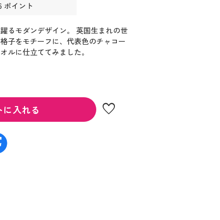
6 ポイント
躍るモダンデザイン。 英国生まれの世
鳥格子をモチーフに、代表色のチャコー
タオルに仕立ててみました。
favorite
トに入れる