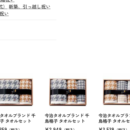
式）
新築、引っ越し祝い
祝い
タオルブランド 千
今治タオルブランド 千
今治タオルブラ
子 タオルセット
鳥格子 タオルセット
鳥格子 タオル
359
¥2,948
¥3,538
（税込）
（税込）
（税込）