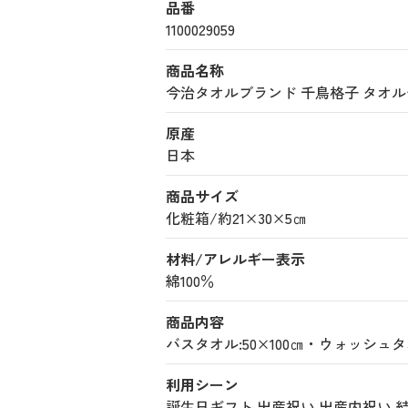
品番
1100029059
商品名称
今治タオルブランド 千鳥格子 タオルセット
原産
日本
商品サイズ
化粧箱/約21×30×5㎝
材料/アレルギー表示
綿100％
商品内容
バスタオル:50×100㎝・ウォッシュタオ
利用シーン
誕生日ギフト
出産祝い
出産内祝い