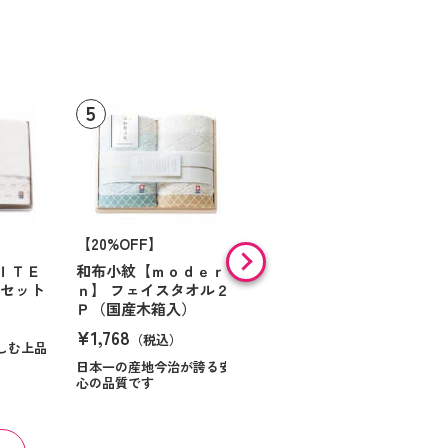
【20%OFF】
フェイスタオル ブルー
¥1,320
ＩＴＥ
和布小紋【ｍｏｄｅｒ
（税込）
ルセット
ｎ】 フェイスタオル２
Ｐ（国産木箱入）
¥1,768
（税込）
しむ上品
日本一の産地今治が誇る安
心の品質です