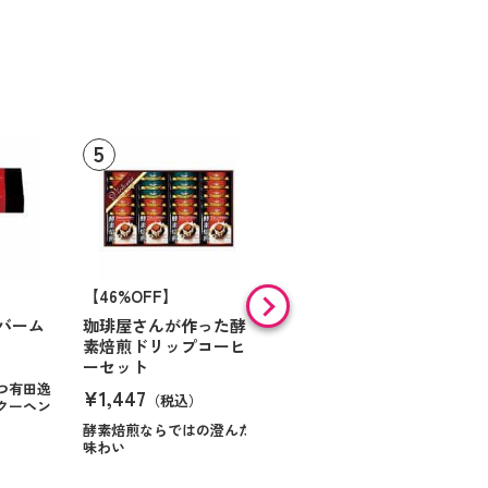
【46%OFF】
【9%OFF】
バーム
珈琲屋さんが作った酵
アラン・ド・パリ ショ
素焙煎ドリップコーヒ
コラオランジュ
ーセット
¥984
（税込）
つ有田逸
¥1,447
（税込）
クーヘン
ハンサムに仕立てたボック
スに甘いお菓子を
酵素焙煎ならではの澄んだ
味わい