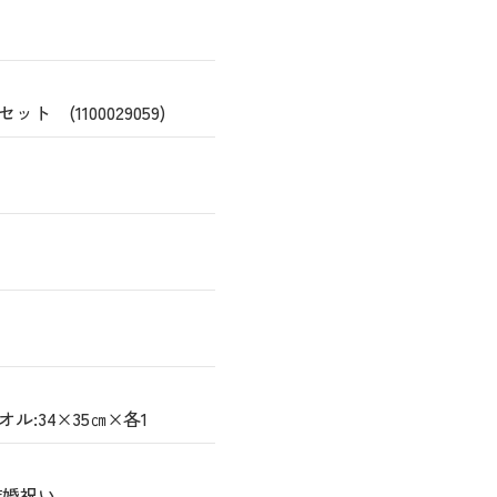
 (1100029059)
ル:34×35㎝×各1
結婚祝い