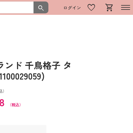
favorite
shopping_cart
search
ログイン
ンド 千鳥格子 タ
0029059)
込）
68
（税込）