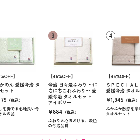
6%OFF】
【46%OFF】
【46%OFF】
かのん 愛媛今治 タ
今治 日々是ふわり 〜に
ＳＰＥＣＩＡＬ
セット
ちにちこれふわり〜 愛
愛媛今治 タオ
媛今治 タオルセット
179
¥1,945
（税込）
（税込）
アイボリー
しを奏でる心地良い今
ふかふか触感を楽
¥884
（税込）
オルの品
タオルセット
ふわりと心ほどける、淡色
の今治品質