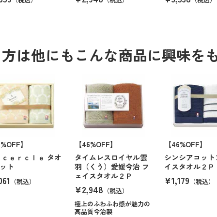
る方は他にもこんな商品に興味を
6%OFF】
【46%OFF】
【46%OFF】
 ｃｅｒｃｌｅ タオ
タイムレスロイヤル雲
シンシアコット
ット
羽（くう）愛媛今治 フ
イスタオル２Ｐ
ェイスタオル２Ｐ
061
¥1,179
（税込）
（税込）
¥2,948
（税込）
極上のふわふわ感が魅力の
高品質今治製