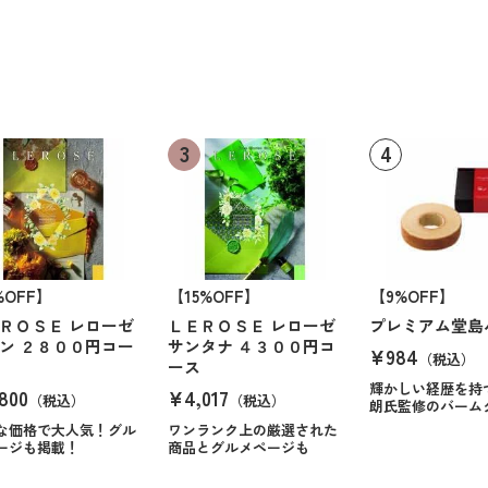
%OFF】
【15%OFF】
【9%OFF】
ＲＯＳＥ レローゼ
ＬＥＲＯＳＥ レローゼ
プレミアム堂島
ン ２８００円コー
サンタナ ４３００円コ
¥984
（税込）
ース
輝かしい経歴を持
800
¥4,017
（税込）
（税込）
朗氏監修のバーム
な価格で大人気！グル
ワンランク上の厳選された
ージも掲載！
商品とグルメページも