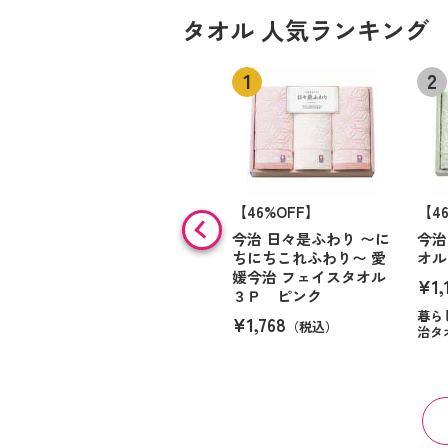
タオル 人気ランキング
【46%OFF】
【4
今治 日々是ふわり 〜に
今治
ちにちこれふわり〜 愛
オル
媛今治 フェイスタオル
¥1,
３Ｐ ピンク
暮ら
¥1,768
（税込）
治タ