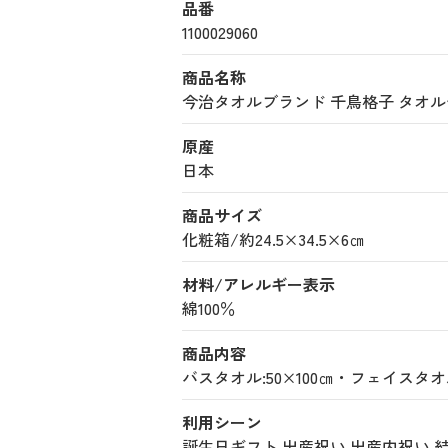
品番
1100029060
商品名称
今治タオルブランド 千鳥格子 タオルセット
原産
日本
商品サイズ
化粧箱/約24.5×34.5×6㎝
材料/アレルギー表示
綿100％
商品内容
バスタオル:50×100㎝・フェイスタオル
利用シーン
誕生日ギフト
出産祝い
出産内祝い