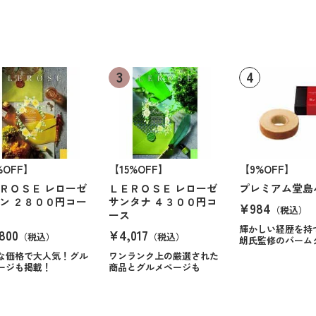
%OFF】
【15%OFF】
【9%OFF】
ＲＯＳＥ レローゼ
ＬＥＲＯＳＥ レローゼ
プレミアム堂島
ン ２８００円コー
サンタナ ４３００円コ
¥984
（税込）
ース
輝かしい経歴を持
800
¥4,017
（税込）
（税込）
朗氏監修のバーム
な価格で大人気！グル
ワンランク上の厳選された
ージも掲載！
商品とグルメページも