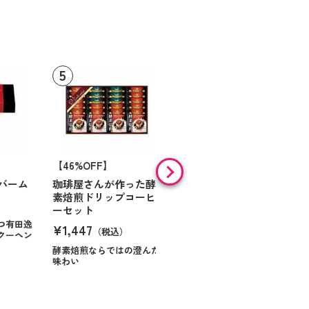
【46%OFF】
【9%OFF】
バーム
珈琲屋さんが作った酵
アラン・ド・パリ ショ
素焙煎ドリップコーヒ
コラオランジュ
ーセット
¥984
（税込）
つ有田逸
¥1,447
（税込）
クーヘン
ハンサムに仕立てたボック
スに甘いお菓子を
酵素焙煎ならではの澄んだ
味わい