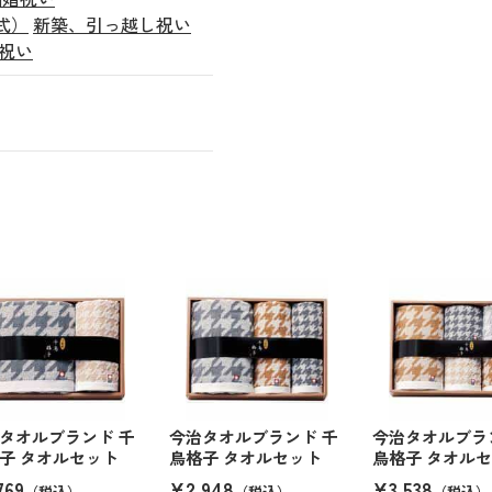
式）
新築、引っ越し祝い
祝い
タオルブランド 千
今治タオルブランド 千
今治タオルブラ
子 タオルセット
鳥格子 タオルセット
鳥格子 タオル
769
¥2,948
¥3,538
（税込）
（税込）
（税込）