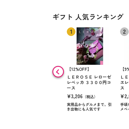
ギフト 人気ランキング
【12%OFF】
【9
ＬＥＲＯＳＥ レローゼ
ＬＥ
レベッカ ３３００円コ
エレ
ース
ス
¥3,206
¥2,
（税込）
実用品からグルメまで。引
手頃
き出物にも人気です
メペ