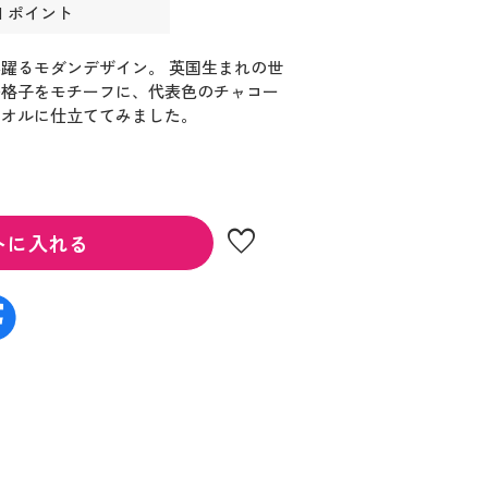
1 ポイント
躍るモダンデザイン。 英国生まれの世
鳥格子をモチーフに、代表色のチャコー
タオルに仕立ててみました。
favorite
トに入れる