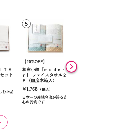
【20%OFF】
フェイスタオル ブルー
¥1,320
ＩＴＥ
和布小紋【ｍｏｄｅｒ
（税込）
ルセット
ｎ】 フェイスタオル２
Ｐ（国産木箱入）
¥1,768
（税込）
しむ上品
日本一の産地今治が誇る安
心の品質です