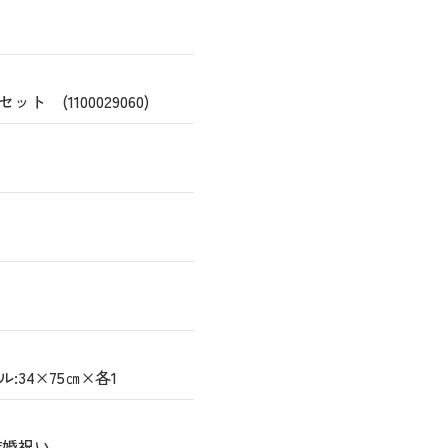
 (1100029060)
:34×75㎝×各1
結婚祝い