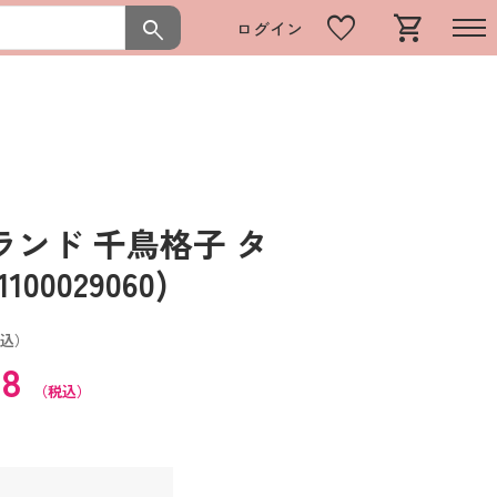
favorite
shopping_cart
search
ログイン
ンド 千鳥格子 タ
0029060)
込）
58
（税込）