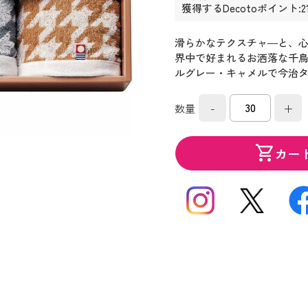
獲得するDecotoポイント:2
滑らかなテクスチャ―と、心
界中で好まれるお洒落な千
ルグレー・キャメルで今治
-
+
数量
shopping_cart
カー