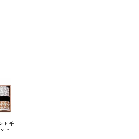
ンド 千
セット