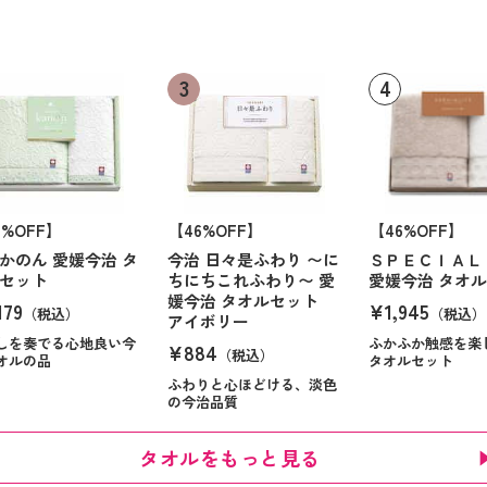
6%OFF】
【46%OFF】
【46%OFF】
かのん 愛媛今治 タ
今治 日々是ふわり 〜に
ＳＰＥＣＩＡＬ
セット
ちにちこれふわり〜 愛
愛媛今治 タオ
媛今治 タオルセット
179
¥1,945
（税込）
（税込）
アイボリー
しを奏でる心地良い今
ふかふか触感を楽
¥884
（税込）
オルの品
タオルセット
ふわりと心ほどける、淡色
の今治品質
タオルをもっと見る