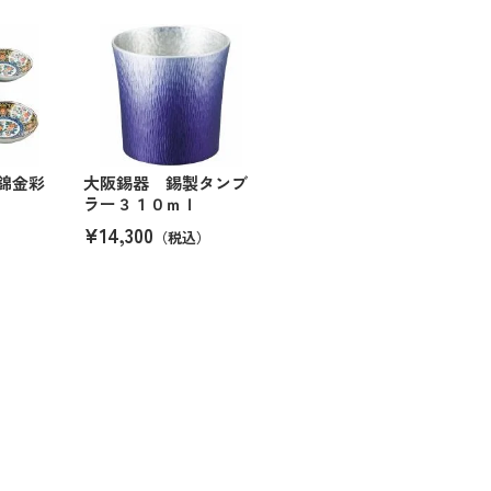
錦金彩
大阪錫器 錫製タンブ
ラー３１０ｍｌ
¥14,300
（税込）