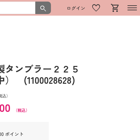
favorite
shopping_cart
search
ログイン
製タンブラー２２５
(1100028628)
税込）
000
（税込）
00 ポイント