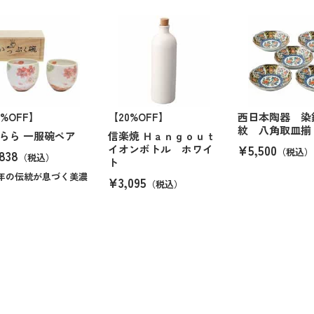
6%OFF】
【20%OFF】
西日本陶器 染
紋 八角取皿揃
らら 一服碗ペア
信楽焼 Ｈａｎｇｏｕｔ
¥5,500
イオンボトル ホワイ
（税込）
838
（税込）
ト
00年の伝統が息づく美濃
¥3,095
（税込）