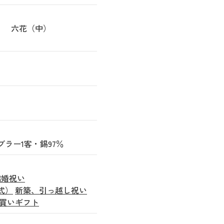
ｍｌ 六花（中）
ンブラー1客・錫97％
結婚祝い
式）
新築、引っ越し祝い
買いギフト