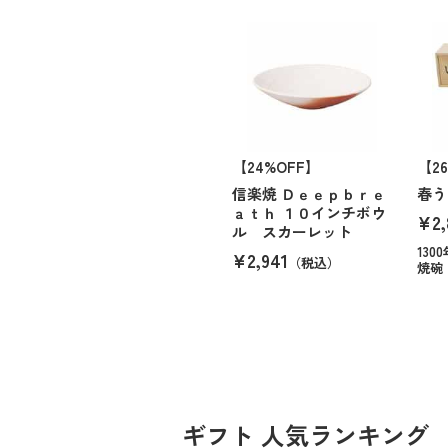
【24%OFF】
【2
信楽焼 Ｄｅｅｐｂｒｅ
春う
ａｔｈ １０インチボウ
¥2,
ル スカーレット
13
¥2,941
（税込）
焼碗
ギフト 人気ランキング