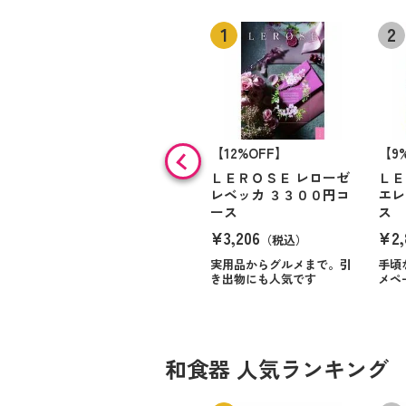
【12%OFF】
【9
ＬＥＲＯＳＥ レローゼ
ＬＥ
レベッカ ３３００円コ
エレ
ース
ス
¥3,206
¥2,
（税込）
実用品からグルメまで。引
手頃
き出物にも人気です
メペ
和食器 人気ランキング