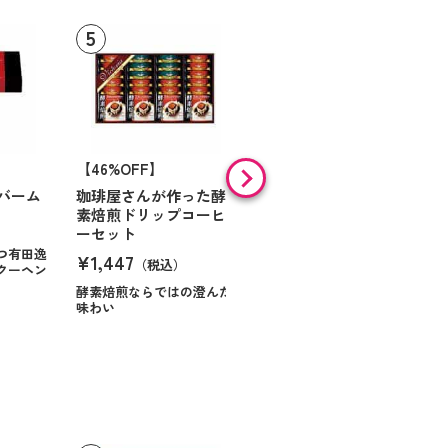
【46%OFF】
【9%OFF】
バーム
珈琲屋さんが作った酵
アラン・ド・パリ ショ
素焙煎ドリップコーヒ
コラオランジュ
ーセット
¥984
（税込）
つ有田逸
¥1,447
（税込）
クーヘン
ハンサムに仕立てたボック
スに甘いお菓子を
酵素焙煎ならではの澄んだ
味わい