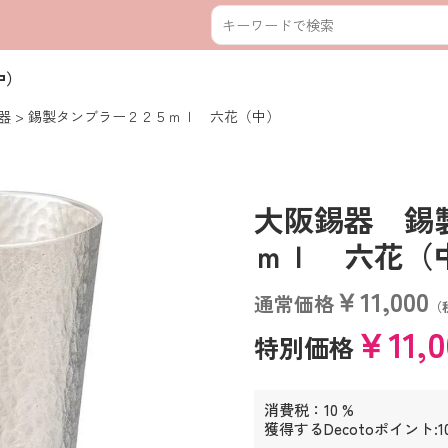
中）
器
錫製タンブラー２２５ｍｌ 六花（中）
大阪錫器 錫
ｍｌ 六花（中） 
￥11,000
通常価格
（
￥11,
特別価格
消費税：10 %
獲得するDecotoポイント:1