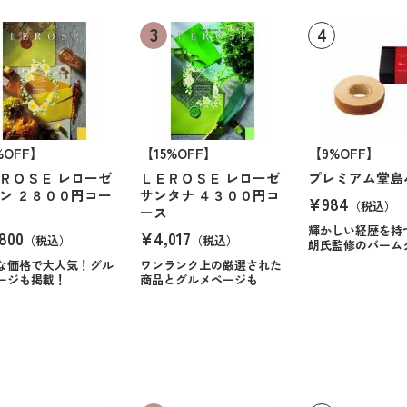
%OFF】
【15%OFF】
【9%OFF】
ＲＯＳＥ レローゼ
ＬＥＲＯＳＥ レローゼ
プレミアム堂島
ン ２８００円コー
サンタナ ４３００円コ
¥984
（税込）
ース
輝かしい経歴を持
800
¥4,017
（税込）
（税込）
朗氏監修のバーム
な価格で大人気！グル
ワンランク上の厳選された
ージも掲載！
商品とグルメページも