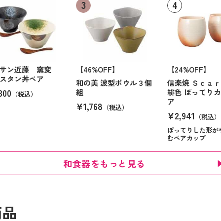
ルサン近藤 窯変
【46%OFF】
【24%OFF】
スタン丼ペア
和の美 波型ボウル３個
信楽焼 Ｓｃａ
300
組
緋色 ぽってり
（税込）
ア
¥1,768
（税込）
¥2,941
（税込）
ぽってりした形が
むペアカップ
和食器をもっと見る
商品