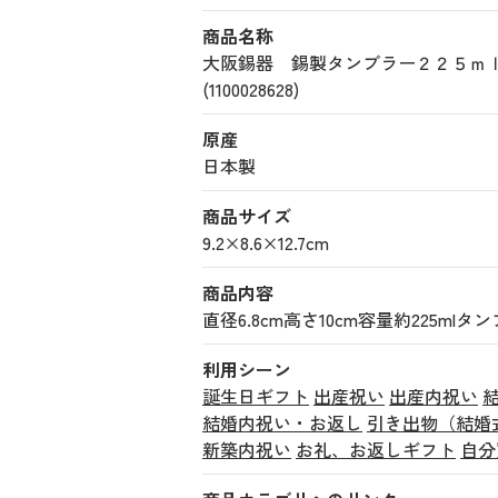
商品名称
大阪錫器 錫製タンブラー２２５
(1100028628)
原産
日本製
商品サイズ
9.2×8.6×12.7cm
商品内容
直径6.8cm高さ10cm容量約225mlタ
利用シーン
誕生日ギフト
出産祝い
出産内祝い
結婚内祝い・お返し
引き出物（結婚
新築内祝い
お礼、お返しギフト
自分