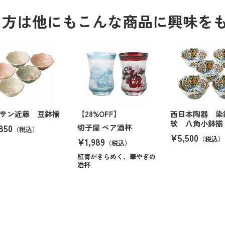
る方は他にもこんな商品に興味を
サン近藤 豆鉢揃
【28%OFF】
西日本陶器 染
紋 八角小鉢揃
850
切子屋 ペア酒杯
（税込）
¥5,500
（税込）
¥1,989
（税込）
紅青がきらめく、華やぎの
酒杯