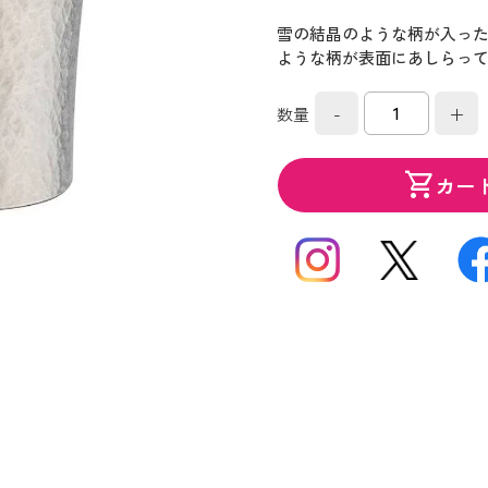
雪の結晶のような柄が入っ
ような柄が表面にあしらっ
-
+
数量
shopping_cart
カー