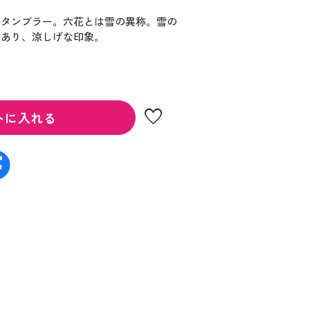
たタンブラー。六花とは雪の異称。雪の
てあり、涼しげな印象。
favorite
トに入れる