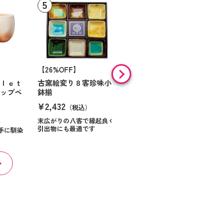
【26%OFF】
【46%OFF】
ｒｌｅｔ
古窯絵変り８客珍味小
金彩流し 長角皿Ｌ２枚
カップペ
鉢揃
組
¥2,432
¥2,948
（税込）
（税込）
末広がりの八客で縁起良く
引出物にも最適です
手に馴染