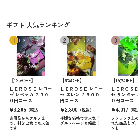
ギフト 人気ランキング
【12%OFF】
【9%OFF】
【15%OFF】
ＬＥＲＯＳＥ レロー
ＬＥＲＯＳＥ レロー
ＬＥＲＯＳＥ
ゼ レベッカ ３３０
ゼ エレン ２８００
ゼ サンタナ
０円コース
円コース
０円コース
¥3,206
¥2,800
¥4,017
（税込）
（税込）
（税
実用品からグルメま
手頃な価格で大人気！
ワンランク上
で。引き出物にも人気
グルメページも掲載！
れた商品とグ
です
ジも