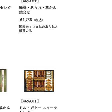
【46%OFF】
ーセレク
緑茶・あられ・羊かん
詰合せ
¥1,736
（税込）
国産米１００％のあられと
緑茶の品
【46%OFF】
羊かん
ミル・ガトー スイーツ