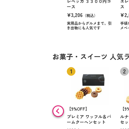
レベッカ ３３００円コ
エレ
ース
ス
¥3,206
¥2,
（税込）
実用品からグルメまで。引
手頃
き出物にも人気です
メペ
お菓子・スイーツ 人気
【9%OFF】
【9
プレミア ワッフル＆バ
ルナ
ームクーヘンセット
セッ