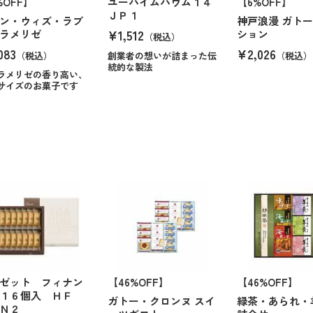
%OFF】
ユーハイムバウム１４
【6%OFF】
ＪＰ１
ン・ウィズ・ラブ
神戸浪漫 ガト
¥1,512
ラメリゼ
ション
（税込）
083
¥2,026
（税込）
創業者の想いが詰まった伝
（税込）
統的な製法
ラメリゼの香り高い、
サイズのお菓子です
ゼット フィナン
【46%OFF】
【46%OFF】
ェ１６個入 ＨＦ
ガトー・クロンヌ スイ
緑茶・あられ・
Ｎ２