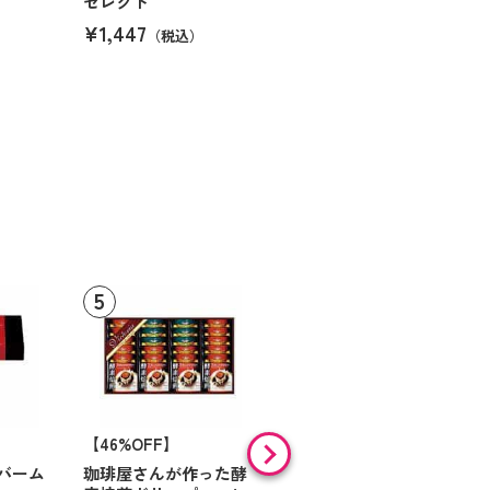
セレクト
¥1,447
（税込）
【46%OFF】
【9%OFF】
バーム
珈琲屋さんが作った酵
アラン・ド・パリ ショ