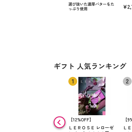
選び抜いた濃厚バターをた
¥2,
っぷり使用
ギフト 人気ランキング
【12%OFF】
【9
ＬＥＲＯＳＥ レローゼ
ＬＥ