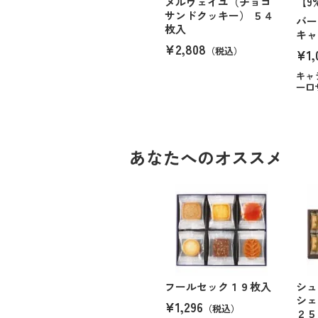
メルヴェイユ（チョコ
【9
サンドクッキー） ５４
バー
枚入
キャ
¥2,808
（税込）
¥1,
キャ
一口
あなたへのオススメ
フールセック１９枚入
シュ
シ
¥1,296
（税込）
２５