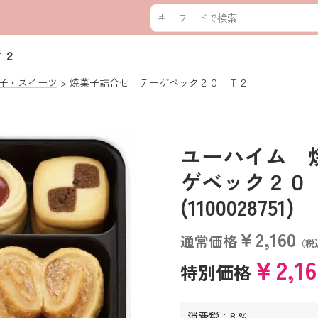
Ｔ２
子・スイーツ
焼菓子詰合せ テーゲベック２０ Ｔ２
ユーハイム 
ゲベック２
(1100028751)
￥2,160
通常価格
（税
￥2,1
特別価格
消費税：8 %