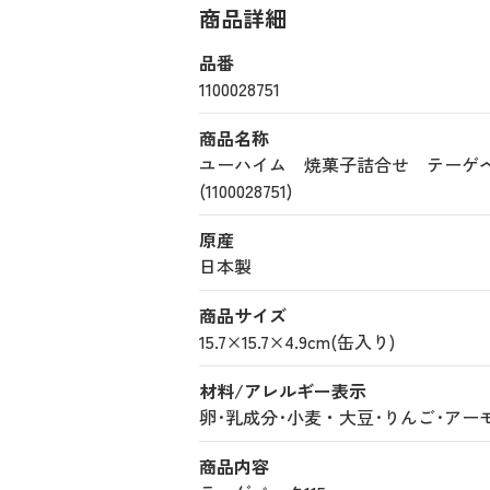
商品詳細
品番
1100028751
商品名称
ユーハイム 焼菓子詰合せ テー
(1100028751)
原産
日本製
商品サイズ
15.7×15.7×4.9cm(缶入り)
材料/アレルギー表示
卵･乳成分･小麦・大豆･りんご･アー
商品内容