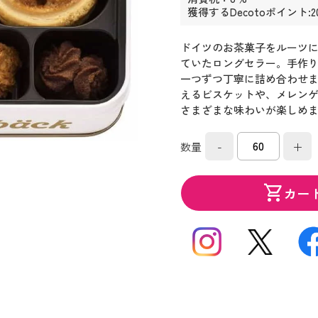
獲得するDecotoポイント:2
ドイツのお茶菓子をルーツ
ていたロングセラー。手作
一つずつ丁寧に詰め合わせ
えるビスケットや、メレン
さまざまな味わいが楽しめ
-
+
数量
shopping_cart
カー