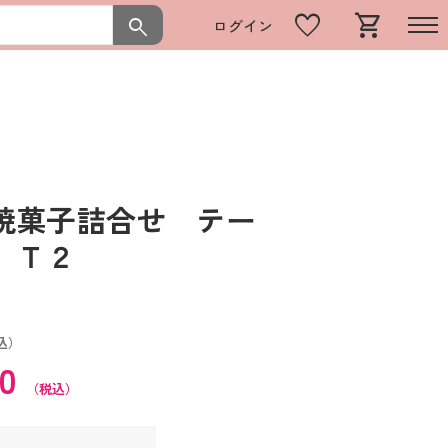
favorite
shopping_cart
search
ログイン
焼菓子詰合せ テー
０ Ｔ２
込）
60
（税込）