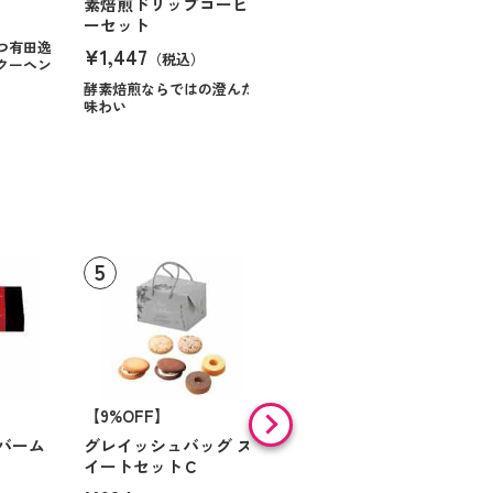
素焙煎ドリップコーヒ
コラオランジュ
ーセット
¥984
（税込）
つ有田逸
¥1,447
（税込）
クーヘン
ハンサムに仕立てたボック
スに甘いお菓子を
酵素焙煎ならではの澄んだ
味わい
【9%OFF】
【46%OFF】
バーム
グレイッシュバッグ ス
ミル・ガトー スイーツ
イートセットＣ
セレクト