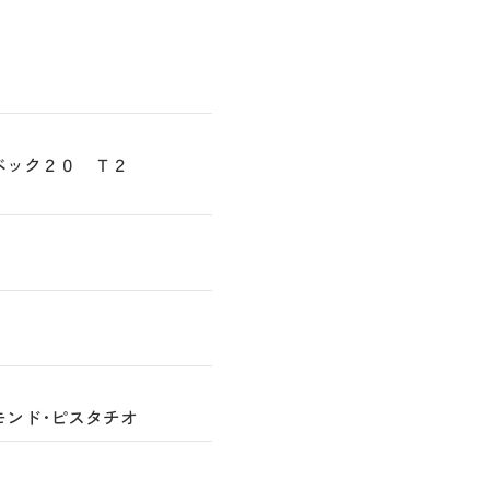
ゲベック２０ Ｔ２
モンド･ピスタチオ