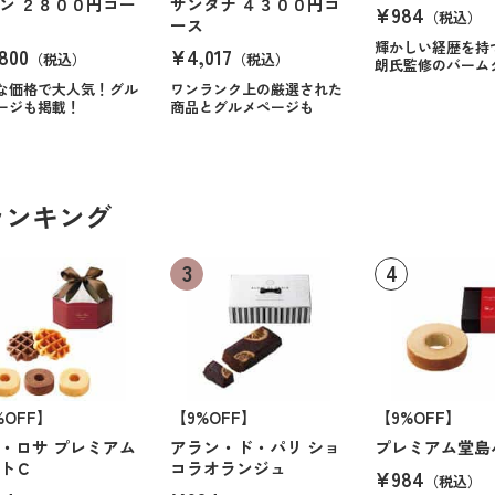
ン ２８００円コー
サンタナ ４３００円コ
¥984
（税込）
ース
輝かしい経歴を持
800
¥4,017
（税込）
（税込）
朗氏監修のバーム
な価格で大人気！グル
ワンランク上の厳選された
ージも掲載！
商品とグルメページも
ランキング
%OFF】
【9%OFF】
【9%OFF】
・ロサ プレミアム
アラン・ド・パリ ショ
プレミアム堂島
トＣ
コラオランジュ
¥984
（税込）