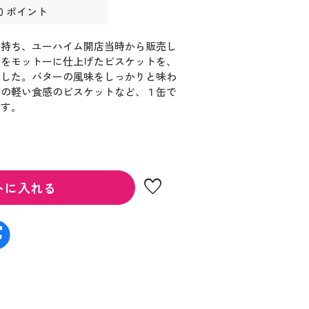
0 ポイント
に持ち、ユーハイム開店当時から販売し
りをモットーに仕上げたビスケットを、
ました。バターの風味をしっかりと味わ
ゲの軽い食感のビスケットなど、１缶で
ます。
favorite
トに入れる